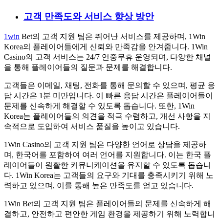
고객 만족도와 서비스 향상 방안
1win
Bet의 고객 지원 팀은 뛰어난 서비스를 제공하며, 1Win
Korea의 플레이어들에게 신뢰와 만족감을 안겨줍니다. 1Win
Casino의 고객 서비스는 24/7 연중무휴 운영되며, 다양한 채널
을 통해 플레이어들의 질문과 문제를 해결합니다.
고객들은 이메일, 채팅, 전화를 통해 문의할 수 있으며, 평균 응
답 시간은 1분 미만입니다. 이 빠른 응답 시간은 플레이어들이
문제를 신속하게 해결할 수 있도록 돕습니다. 또한, 1Win
Korea는 플레이어들의 의견을 적극 수렴하고, 개선 사항을 지
속적으로 도입하여 서비스 품질을 높이고 있습니다.
1Win Casino의 고객 지원 팀은 다양한 언어로 상담을 제공하
며, 한국어를 포함하여 여러 언어를 지원합니다. 이는 한국 플
레이어들이 원활한 커뮤니케이션을 유지할 수 있도록 돕습니
다. 1Win Korea는 고객들의 요구와 기대를 충족시키기 위해 노
력하고 있으며, 이를 통해 높은 만족도를 얻고 있습니다.
1Win Bet의 고객 지원 팀은 플레이어들의 문제를 신속하게 해
결하고, 안전하고 편안한 게임 환경을 제공하기 위해 노력합니