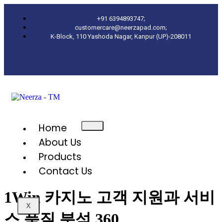
+91 6394893747;
customercare@neerzapad.com;
K-Block, 110 Yashoda Nagar, Kanpur (UP)-208011
Home
About Us
Products
Contact Us
1Win 카지노 고객 지원과 서비
X
스 품질 분석 360