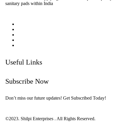
sanitary pads within India
Useful Links
Subscribe Now
Don’t miss our future updates! Get Subscribed Today!
©2023. Shilpi Enterprises . All Rights Reserved.