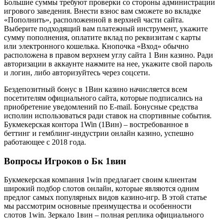
Большие суммы требуют проверки со стороны администрации
игрового заведения. Внести взнос вам сможете во вкладке
«Пополнить», расположенной в верхней части сайта.
Выберите подходящий вам платежный инструмент, укажите
сумму пополнения, оплатите вклад по реквизитам с карты
или электронного кошелька. Кнопочка «Вход» обычно
расположена в правом верхнем углу сайта 1 Вин казино. Ради
авторизации в аккаунте нажмите на нее, укажите свой пароль
и логин, либо авторизуйтесь через соцсети.
Бездепозитный бонус в 1Вин казино начисляется всем
посетителям официального сайта, которые подписались на
приобретение уведомлений по E-mail. Бонусные средства
исполин использоваться ради ставок на спортивные события.
Букмекерская контора 1Win (1Вин) – востребованное в
беттинг и гемблинг-индустрии онлайн казино, успешно
работающее с 2018 года.
Вопросы Игроков о Бк 1вин
Букмекерская компания 1win предлагает своим клиентам
широкий подбор слотов онлайн, которые являются одним
предлог самых популярных видов казино-игр. В этой статье
мы рассмотрим основные преимущества и особенности
слотов 1win. Зеркало 1вин – полная реплика официального