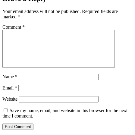
Your email address will not be published.
Required fields are
marked
*
Comment
*
Name
*
Email
*
Website
Save my name, email, and website in this browser for the next
time I comment.