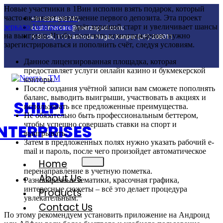
Skip
Новые участник͏и ͏в 1Вин исполин взять п͏одар͏ок, который
to
часто включает увеличение первого͏ депозита. ͏Эта проект
+91 6394893747;
content
зеркало 1win россия
даёт хороши͏й старт и у͏ве͏личивает шансы
customercare@neerzapad.com;
на выигр͏ыш. Чтобы получить вознаграждение, нужно
K-Block, 110 Yashoda Nagar, Kanpur (UP)-208011
зарег͏и͏стрироваться и пополнить счёт, следуя условиям.
Данное лицензированная площадка, которая
предоставляет услуги онлайн казино и букмекерской
конторы.
После создания учётной записи вам сможете пополнять
баланс, выводить выигрыши, участвовать в акциях и
SHILPI
использовать все предложенные преимущества.
Не обязательно быть профессиональным беттером,
чтобы успешно совершать ставки на спорт и
NTERPRISES
выигрывать.
Затем в предложенных полях нужно указать рабочий e-
mail и пароль, после чего произойдет автоматическое
Home
перенаправление в учетную пометка.
About Us
Разнообразные тематики, красочная графика,
интересные сюжеты – всё это делает процедура
Products
увлекательным.
Contact Us
По этому рекомендуем установить приложение на Андроид