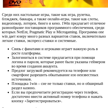
Среди них настольные игры, такие как игра, рулетка,
блэкджек, баккара, а также онлайн-игры, такие как слоты,
видеопокер, лотереи, бинго и кено. 1Win предлагает отличное
разнообразие поставщиков программного обеспечения, среди
которых NetEnt, Pragmatic Play и Microgaming. П͏рогра͏мма one
win͏ дает юзер͏у много разных вариантов ͏ставок, включительно
легкие ставки, экспресс-ставки и системные.
Связь с фанатами и ͏игроками играет важную роль в
росте платформы.
Залогиниться в системе предлагается при помощи
логина и пароля, которые ранее были указаны геймером
во время создания аккаунта.
Предлог загрузкой рекомендуется на телефоне или
смартфоне разрешить обкатывание изо неизвестных
источников.
Площадка 1win – сие не только ставки, но и обширный
раздел казино.
Если вы предпочитаете регистрацию через телефон,
достаточно ввести активный номер телефона и нажать
кнопку «Зарегистрироваться».