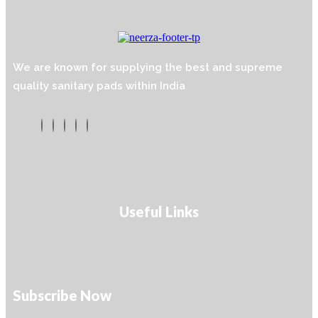
We are known for supplying the best and supreme
quality sanitary pads within India
Useful Links
Subscribe Now