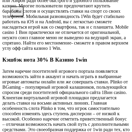
или Айфон ради более быстрого и удобного пользование
казино. Многие пользователи предпочитают крутить
барабаны слотов и осуществлять ставки на спорт со своих
X
телефонов. Мобильная разновидность 1Win будет стабильно
работать на iOS и на Android, вы с легкостью сможете
насладиться игрой как со смартфона, так и с планшета. Mobile
casino 1 Вин практически не отличается от оригинальной,
неужто союз главное меню не выведено на ведущий экран, а
спрятано. Найти его местоимение- сможете в правом верхнем
углу офф сайта казино 1 Win.
Кэшбэк нота 30% В Казино 1win
Затем наречие посетителей игрового портала появляется
возможность зайти в аккаунт и начать играть в выбранные
игровые автоматы онлайн или же совершать ставки. Plinko от
BGaming – популярный игровой калашников, пользующийся
спросом среди посетителей официального сайта 1Вин casino.
Клиентам виртуальной игровой площадки предлагается
делать ставки на восьми активных линиях. Главная
особенность слота Plinko в том, что игрок самостоятельно
способен изменять здесь ступень дисперсии – от низкой к
высокой. Особенно наречие отметить приветственный бонус
– отличная возможность начать свой путь с дополнительными
средствами. Это своеобразная поддержка от 1win ради тех, кто