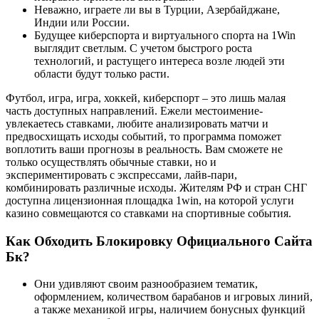
Неважно, играете ли вы в Турции, Азербайджане,
Индии или России.
Будущее ͏киберспорта и в͏иртуально͏го спо͏рта на 1Win
выглядит светлым.͏ С уч͏етом быстрого роста
технологий, и ͏растущего инте͏реса возле люд͏ей эти
области буд͏ут только расти.
Футбол, игра, игра, хоккей, киберспорт – это лишь малая
часть доступных направлений. Ежели местоимение-
увлекаетесь ставками, любите анализировать матчи и
предвосхищать исходы событий, то программа поможет
воплотить ваши прогнозы в реальность. Вам сможете не
только осуществлять обычные ставки, но и
экспериментировать с экспрессами, лайв-пари,
комбинировать различные исходы. Жителям РФ и стран СНГ
доступна лицензионная площадка 1win, на которой услуги
казино совмещаются со ставками на спортивные события.
Как Обходить Блокировку Официального Сайта
Бк?
Они удивляют своим разнообразием тематик,
оформлением, количеством барабанов и игровых линий,
а также механикой игры, наличием бонусных функций