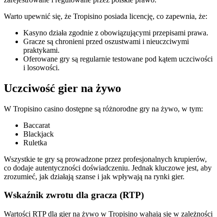
Warto upewnić się, że Tropisino posiada licencję, co zapewnia, że:
Kasyno działa zgodnie z obowiązującymi przepisami prawa.
Gracze są chronieni przed oszustwami i nieuczciwymi
praktykami.
Oferowane gry są regularnie testowane pod kątem uczciwości
i losowości.
Uczciwość gier na żywo
W Tropisino casino dostępne są różnorodne gry na żywo, w tym:
Baccarat
Blackjack
Ruletka
Wszystkie te gry są prowadzone przez profesjonalnych krupierów,
co dodaje autentyczności doświadczeniu. Jednak kluczowe jest, aby
zrozumieć, jak działają szanse i jak wpływają na rynki gier.
Wskaźnik zwrotu dla gracza (RTP)
Wartości RTP dla gier na żywo w Tropisino wahają się w zależności