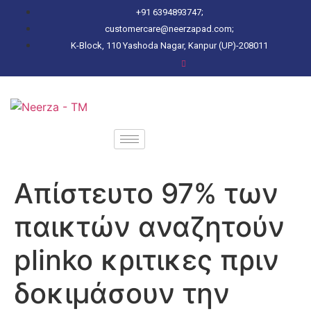
+91 6394893747;
customercare@neerzapad.com;
K-Block, 110 Yashoda Nagar, Kanpur (UP)-208011
Απίστευτο 97% των
παικτών αναζητούν
plinko κριτικες πριν
δοκιμάσουν την