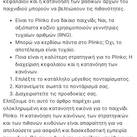
κεφαλαίου και η κατανόηση των βασικών αρχών του
παιχνιδιού μπορούν να βελτιώσουν τις πιθανότητες.
Είναι το Plinko ένα δίκαιο παιχνίδι; Ναι, τα
αξιόπιστα καζίνο χρησιμοποιούν γεννήτριες
τυχαίων αριθμών (RNG).
Μπορώ να κερδίσω πάντα στο Plinko; Όχι, το
αποτέλεσμα είναι τυχαίο.
Ποια είναι η καλύτερη στρατηγική για το Plinko; Η
διαχείριση κεφαλαίου και η κατανόηση των
κανόνων.
Επιλέξτε το κατάλληλο μέγεθος πονταρίσματος.
Κατανείμετε σωστά το ποντάρισμά σας.
Διαχειριστείτε τις προσδοκίες σας.
Ελπίζουμε ότι αυτό το άρθρο παρέχει μια
ολοκληρωμένη και κατανοητή εικόνα για το παιχνίδι
Plinko. Η κατανόηση των κανόνων, των στρατηγικών
και των πιθανών κινδύνων είναι απαραίτητη για να
απολαύσετε μια ασφαλή και διασκεδαστική εμπειρία