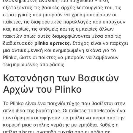
ολοκληρωμένη ανάλυση του παιχνιδιού Plinko,
εξετάζοντας τις βασικές αρχές λειτουργίας του, τις
στρατηγικές που μπορούν να χρησιμοποιήσουν οι
παίκτες, τις διαφορετικές παραλλαγές που υπάρχουν
και, κυρίως, τις απόψεις και τις εμπειρίες άλλων
παικτών όπως αυτές διαμορφώνονται μέσα από τις
διαδικτυακές
plinko κριτικες
. Στόχος είναι να παρέχει
μια αντικειμενική και ενημερωμένη εικόνα για το
Plinko, ώστε οι παίκτες να μπορούν να λαμβάνουν
τεκμηριωμένες αποφάσεις.
Κατανόηση των Βασικών
Αρχών του Plinko
Το Plinko είναι ένα παιχνίδι τύχης που βασίζεται στην
απλή ιδέα της βαρύτητας. Οι παίκτες τοποθετούν ένα
ποντάρισμα και αφήνουν μια μπίλια να πέσει από την
κορυφή μιας στήλης γεμάτης με εμπόδια. Καθώς η
μπίλια πέφτει, αναπηδά τυχαία από εμπόδιο σε