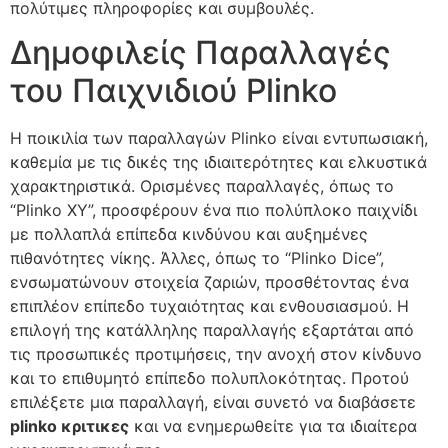
πολύτιμες πληροφορίες και συμβουλές.
Δημοφιλείς Παραλλαγές
του Παιχνιδιού Plinko
Η ποικιλία των παραλλαγών Plinko είναι εντυπωσιακή,
καθεμία με τις δικές της ιδιαιτερότητες και ελκυστικά
χαρακτηριστικά. Ορισμένες παραλλαγές, όπως το
“Plinko XY”, προσφέρουν ένα πιο πολύπλοκο παιχνίδι
με πολλαπλά επίπεδα κινδύνου και αυξημένες
πιθανότητες νίκης. Άλλες, όπως το “Plinko Dice”,
ενσωματώνουν στοιχεία ζαριών, προσθέτοντας ένα
επιπλέον επίπεδο τυχαιότητας και ενθουσιασμού. Η
επιλογή της κατάλληλης παραλλαγής εξαρτάται από
τις προσωπικές προτιμήσεις, την ανοχή στον κίνδυνο
και το επιθυμητό επίπεδο πολυπλοκότητας. Προτού
επιλέξετε μια παραλλαγή, είναι συνετό να διαβάσετε
plinko κριτικες
και να ενημερωθείτε για τα ιδιαίτερα