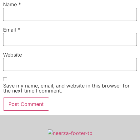
Name
*
Email
*
Website
Save my name, email, and website in this browser for
the next time I comment.