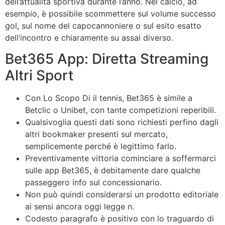
dell’attualità sportiva durante l’anno. Nel calcio, ad
esempio, è possibile scommettere sul volume successo
gol, sul nome del capocannoniere o sul esito esatto
dell’incontro e chiaramente su assai diverso.
Bet365 App: Diretta Streaming
Altri Sport
Con Lo Scopo Di il tennis, Bet365 è simile a
Betclic o Unibet, con tante competizioni reperibili.
Qualsivoglia questi dati sono richiesti perfino dagli
altri bookmaker presenti sul mercato,
semplicemente perché è legittimo farlo.
Preventivamente vittoria cominciare a soffermarci
sulle app Bet365, è debitamente dare qualche
passeggero info sul concessionario.
Non può quindi considerarsi un prodotto editoriale
ai sensi ancora oggi legge n.
Codesto paragrafo è positivo con lo traguardo di