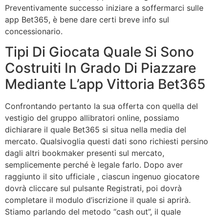
Preventivamente successo iniziare a soffermarci sulle
app Bet365, è bene dare certi breve info sul
concessionario.
Tipi Di Giocata Quale Si Sono
Costruiti In Grado Di Piazzare
Mediante L’app Vittoria Bet365
Confrontando pertanto la sua offerta con quella del
vestigio del gruppo allibratori online, possiamo
dichiarare il quale Bet365 si situa nella media del
mercato. Qualsivoglia questi dati sono richiesti persino
dagli altri bookmaker presenti sul mercato,
semplicemente perché è legale farlo. Dopo aver
raggiunto il sito ufficiale , ciascun ingenuo giocatore
dovrà cliccare sul pulsante Registrati, poi dovrà
completare il modulo d’iscrizione il quale si aprirà.
Stiamo parlando del metodo “cash out”, il quale