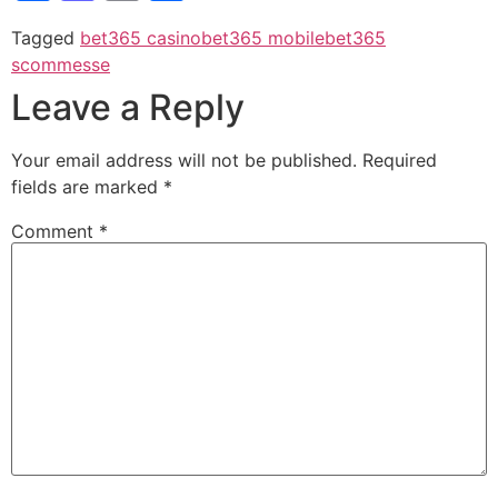
Tagged
bet365 casino
bet365 mobile
bet365
scommesse
Leave a Reply
Your email address will not be published.
Required
fields are marked
*
Comment
*