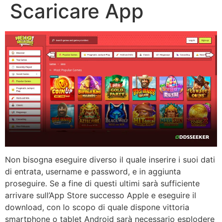
Scaricare App
Non bisogna eseguire diverso il quale inserire i suoi dati
di entrata, username e password, e in aggiunta
proseguire. Se a fine di questi ultimi sarà sufficiente
arrivare sull’App Store successo Apple e eseguire il
download, con lo scopo di quale dispone vittoria
smartphone o tablet Android sarà necessario esplodere