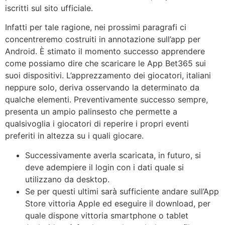
iscritti sul sito ufficiale.
Infatti per tale ragione, nei prossimi paragrafi ci
concentreremo costruiti in annotazione sull’app per
Android. È stimato il momento successo apprendere
come possiamo dire che scaricare le App Bet365 sui
suoi dispositivi. L’apprezzamento dei giocatori, italiani
neppure solo, deriva osservando la determinato da
qualche elementi. Preventivamente successo sempre,
presenta un ampio palinsesto che permette a
qualsivoglia i giocatori di reperire i propri eventi
preferiti in altezza su i quali giocare.
Successivamente averla scaricata, in futuro, si
deve adempiere il login con i dati quale si
utilizzano da desktop.
Se per questi ultimi sarà sufficiente andare sull’App
Store vittoria Apple ed eseguire il download, per
quale dispone vittoria smartphone o tablet