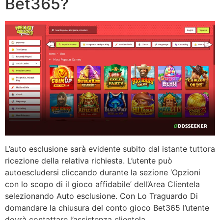
Bet365?
L’auto esclusione sarà evidente subito dal istante tuttora
ricezione della relativa richiesta. L’utente può
autoescludersi cliccando durante la sezione ‘Opzioni
con lo scopo di il gioco affidabile’ dell’Area Clientela
selezionando Auto esclusione. Con Lo Traguardo Di
domandare la chiusura del conto gioco Bet365 l’utente
dovrà contattare l’assistenza clientela.