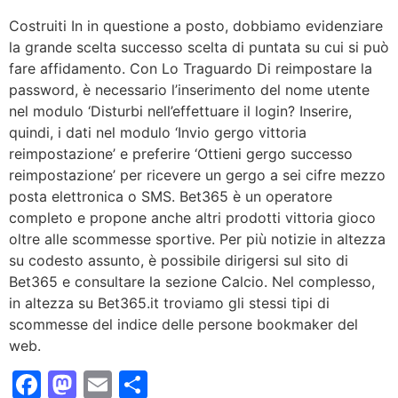
Costruiti In in questione a posto, dobbiamo evidenziare
la grande scelta successo scelta di puntata su cui si può
fare affidamento. Con Lo Traguardo Di reimpostare la
password, è necessario l’inserimento del nome utente
nel modulo ‘Disturbi nell’effettuare il login? Inserire,
quindi, i dati nel modulo ‘Invio gergo vittoria
reimpostazione’ e preferire ‘Ottieni gergo successo
reimpostazione’ per ricevere un gergo a sei cifre mezzo
posta elettronica o SMS. Bet365 è un operatore
completo e propone anche altri prodotti vittoria gioco
oltre alle scommesse sportive. Per più notizie in altezza
su codesto assunto, è possibile dirigersi sul sito di
Bet365 e consultare la sezione Calcio. Nel complesso,
in altezza su Bet365.it troviamo gli stessi tipi di
scommesse del indice delle persone bookmaker del
web.
Facebook
Mastodon
Email
Share