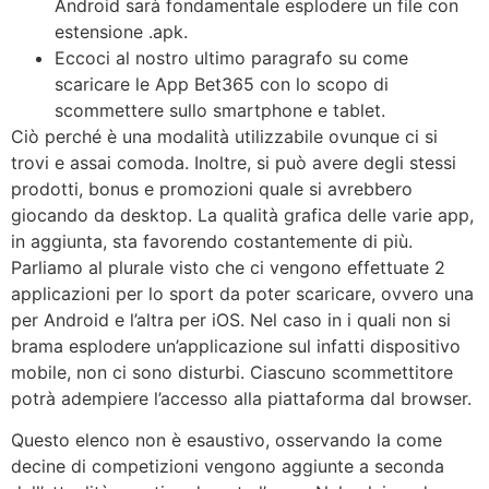
Android sarà fondamentale esplodere un file con
estensione .apk.
Eccoci al nostro ultimo paragrafo su come
scaricare le App Bet365 con lo scopo di
scommettere sullo smartphone e tablet.
Ciò perché è una modalità utilizzabile ovunque ci si
trovi e assai comoda. Inoltre, si può avere degli stessi
prodotti, bonus e promozioni quale si avrebbero
giocando da desktop. La qualità grafica delle varie app,
in aggiunta, sta favorendo costantemente di più.
Parliamo al plurale visto che ci vengono effettuate 2
applicazioni per lo sport da poter scaricare, ovvero una
per Android e l’altra per iOS. Nel caso in i quali non si
brama esplodere un’applicazione sul infatti dispositivo
mobile, non ci sono disturbi. Ciascuno scommettitore
potrà adempiere l’accesso alla piattaforma dal browser.
Questo elenco non è esaustivo, osservando la come
decine di competizioni vengono aggiunte a seconda