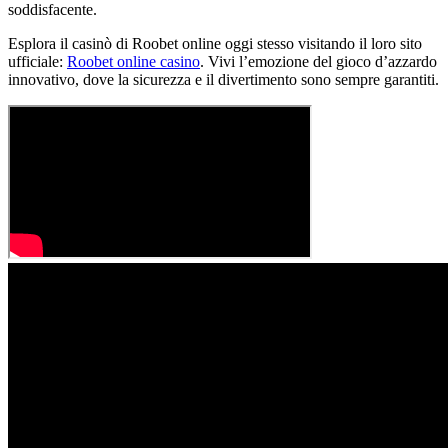
soddisfacente.
Esplora il casinò di Roobet online oggi stesso visitando il loro sito
ufficiale:
Roobet online casino
. Vivi l’emozione del gioco d’azzardo
innovativo, dove la sicurezza e il divertimento sono sempre garantiti.