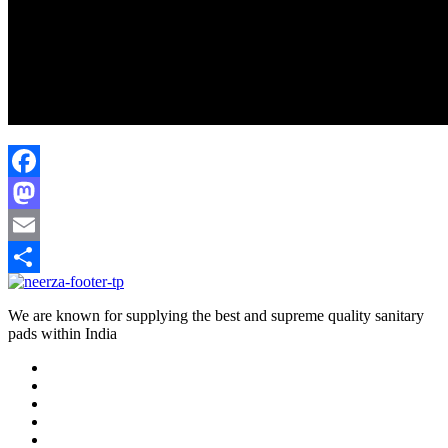
Facebook
Mastodon
Email
Share
We are known for supplying the best and supreme quality sanitary
pads within India