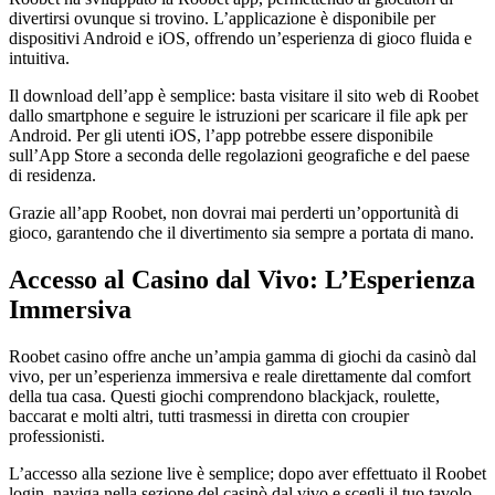
divertirsi ovunque si trovino. L’applicazione è disponibile per
dispositivi Android e iOS, offrendo un’esperienza di gioco fluida e
intuitiva.
Il download dell’app è semplice: basta visitare il sito web di Roobet
dallo smartphone e seguire le istruzioni per scaricare il file apk per
Android. Per gli utenti iOS, l’app potrebbe essere disponibile
sull’App Store a seconda delle regolazioni geografiche e del paese
di residenza.
Grazie all’app Roobet, non dovrai mai perderti un’opportunità di
gioco, garantendo che il divertimento sia sempre a portata di mano.
Accesso al Casino dal Vivo: L’Esperienza
Immersiva
Roobet casino offre anche un’ampia gamma di giochi da casinò dal
vivo, per un’esperienza immersiva e reale direttamente dal comfort
della tua casa. Questi giochi comprendono blackjack, roulette,
baccarat e molti altri, tutti trasmessi in diretta con croupier
professionisti.
L’accesso alla sezione live è semplice; dopo aver effettuato il Roobet
login, naviga nella sezione del casinò dal vivo e scegli il tuo tavolo