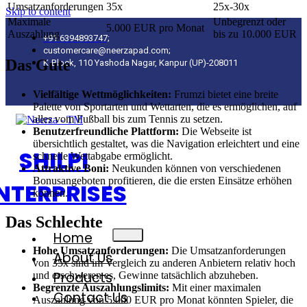
Umsatzanforderungen
35x
25x-30x
Skip to content
Maximale
Unbegrenzt oder
5.000 EUR pro Monat
Auszahlung
bis zu 10.000 EUR
+91 6394893747;
customercare@neerzapad.com;
Das Gute
K-Block, 110 Yashoda Nagar, Kanpur (UP)-208011
Vielfältige Wettmöglichkeiten:
Frumzi bietet eine breite
Palette von Sportarten und Wettarten, die es ermöglichen, auf
alles vom Fußball bis zum Tennis zu setzen.
Benutzerfreundliche Plattform:
Die Webseite ist
übersichtlich gestaltet, was die Navigation erleichtert und eine
SHILPI
schnelle Wettabgabe ermöglicht.
Attraktive Boni:
Neukunden können von verschiedenen
Bonusangeboten profitieren, die die ersten Einsätze erhöhen
NTERPRISES
können.
Das Schlechte
Home
Hohe Umsatzanforderungen:
Die Umsatzanforderungen
About Us
von 35x sind im Vergleich zu anderen Anbietern relativ hoch
Products
und erschweren es, Gewinne tatsächlich abzuheben.
Begrenzte Auszahlungslimits:
Mit einer maximalen
Contact Us
Auszahlung von 5.000 EUR pro Monat könnten Spieler, die