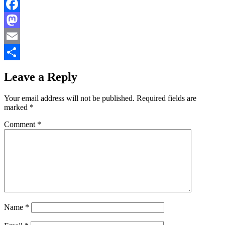
Facebook
Mastodon
Email
Share
Leave a Reply
Your email address will not be published.
Required fields are
marked
*
Comment
*
Name
*