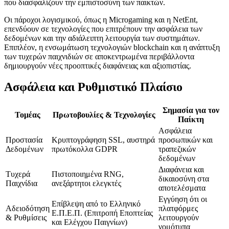
που διασφαλίζουν την εμπιστοσύνη των παικτών.
Οι πάροχοι λογισμικού, όπως η Microgaming και η NetEnt,
επενδύουν σε τεχνολογίες που επιτρέπουν την ασφάλεια των
δεδομένων και την αδιάλειπτη λειτουργία των συστημάτων.
Επιπλέον, η ενσωμάτωση τεχνολογιών blockchain και η ανάπτυξη
των τυχερών παιχνιδιών σε αποκεντρωμένα περιβάλλοντα
δημιουργούν νέες προοπτικές διαφάνειας και αξιοπιστίας.
Ασφάλεια και Ρυθμιστικό Πλαίσιο
Σημασία για τον
Τομέας
Πρωτοβουλίες & Τεχνολογίες
Παίκτη
Ασφάλεια
Προστασία
Κρυπτογράφηση SSL, αυστηρά
προσωπικών και
Δεδομένων
πρωτόκολλα GDPR
τραπεζικών
δεδομένων
Διαφάνεια και
Τυχερά
Πιστοποιημένα RNG,
δικαιοσύνη στα
Παιχνίδια
ανεξάρτητοι ελεγκτές
αποτελέσματα
Εγγύηση ότι οι
Επίβλεψη από το Ελληνικό
Αδειοδότηση
πλατφόρμες
Ε.Π.Ε.Π. (Επιτροπή Εποπτείας
& Ρυθμίσεις
λειτουργούν
και Ελέγχου Παιγνίων)
νομότυπα