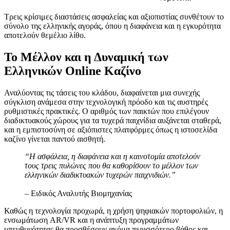
Τρεις κρίσιμες διαστάσεις ασφαλείας και αξιοπιστίας συνθέτουν το
σύνολο της ελληνικής αγοράς, όπου η διαφάνεια και η εγκυρότητα
αποτελούν θεμέλιο λίθο.
Το Μέλλον και η Δυναμική των
Ελληνικών Online Καζίνο
Αναλύοντας τις τάσεις του κλάδου, διαφαίνεται μια συνεχής
σύγκλιση ανάμεσα στην τεχνολογική πρόοδο και τις αυστηρές
ρυθμιστικές πρακτικές. Ο αριθμός των παικτών που επιλέγουν
διαδικτυακούς χώρους για τα τυχερά παιχνίδια αυξάνεται σταθερά,
και η εμπιστοσύνη σε αξιόπιστες πλατφόρμες όπως η ιστοσελίδα
καζίνο γίνεται παντού αισθητή.
“Η ασφάλεια, η διαφάνεια και η καινοτομία αποτελούν
τους τρεις πυλώνες που θα καθορίσουν το μέλλον των
ελληνικών διαδικτυακών τυχερών παιχνιδιών.”
– Ειδικός Αναλυτής Βιομηχανίας
Καθώς η τεχνολογία προχωρά, η χρήση ψηφιακών πορτοφολιών, η
ενσωμάτωση AR/VR και η ανάπτυξη προγραμμάτων
υπευθυνότητας θα προσθέσουν ακόμα περισσότερο βάθος και