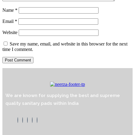
Name
*
Email
*
Website
Save my name, email, and website in this browser for the next
time I comment.
We are known for supplying the best and supreme
quality sanitary pads within India