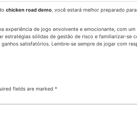
 do
chicken road demo
, você estará melhor preparado par
 experiência de jogo envolvente e emocionante, com um equ
estratégias sólidas de gestão de risco e familiarizar-se c
 ganhos satisfatórios. Lembre-se sempre de jogar com resp
uired fields are marked
*