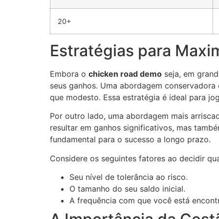
20+
Estratégias para Maxi
Embora o
chicken road demo
seja, em grand
seus ganhos. Uma abordagem conservadora en
que modesto. Essa estratégia é ideal para jo
Por outro lado, uma abordagem mais arriscad
resultar em ganhos significativos, mas també
fundamental para o sucesso a longo prazo.
Considere os seguintes fatores ao decidir qu
Seu nível de tolerância ao risco.
O tamanho do seu saldo inicial.
A frequência com que você está encont