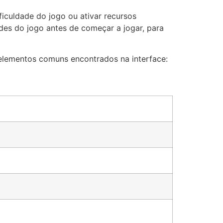
ficuldade do jogo ou ativar recursos
des do jogo antes de começar a jogar, para
elementos comuns encontrados na interface: