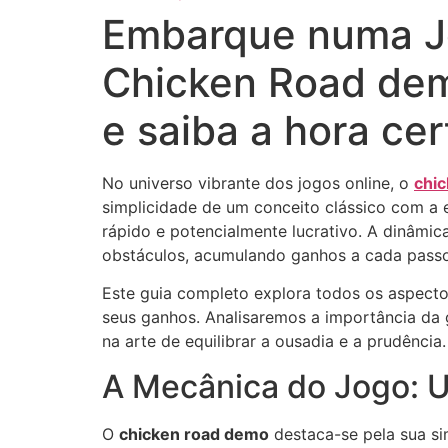
Embarque numa Jo
Chicken Road dem
e saiba a hora cer
No universo vibrante dos jogos online, o
chi
simplicidade de um conceito clássico com a
rápido e potencialmente lucrativo. A dinâmic
obstáculos, acumulando ganhos a cada pass
Este guia completo explora todos os aspect
seus ganhos. Analisaremos a importância da 
na arte de equilibrar a ousadia e a prudência.
A Mecânica do Jogo: 
O
chicken road demo
destaca-se pela sua sim