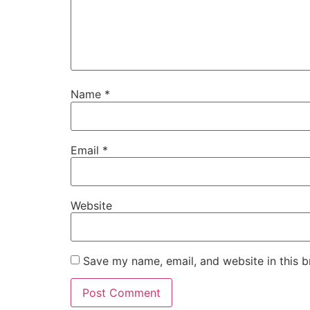
Name
*
Email
*
Website
Save my name, email, and website in this b