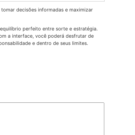
a tomar decisões informadas e maximizar
ilíbrio perfeito entre sorte e estratégia.
om a interface, você poderá desfrutar de
onsabilidade e dentro de seus limites.