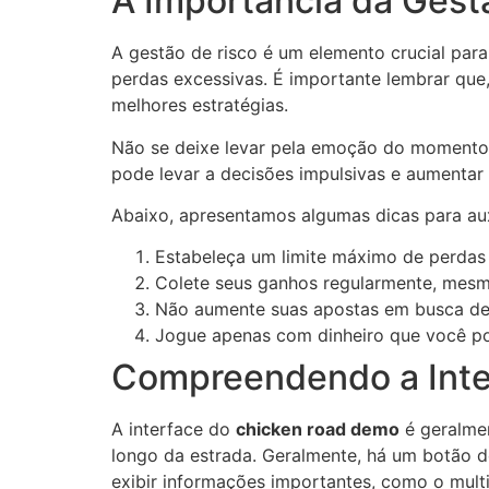
A Importância da Gest
A gestão de risco é um elemento crucial par
perdas excessivas. É importante lembrar que
melhores estratégias.
Não se deixe levar pela emoção do momento e
pode levar a decisões impulsivas e aumentar
Abaixo, apresentamos algumas dicas para auxi
Estabeleça um limite máximo de perdas 
Colete seus ganhos regularmente, mes
Não aumente suas apostas em busca de
Jogue apenas com dinheiro que você po
Compreendendo a Inter
A interface do
chicken road demo
é geralmen
longo da estrada. Geralmente, há um botão d
exibir informações importantes, como o multip