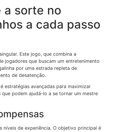
a sorte no
nhos a cada passo
ingular. Este jogo, que combina a
 de jogadores que buscam um entretenimento
galinha por uma estrada repleta de
ento de desatenção.
té estratégias avançadas para maximizar
as que podem ajudá-lo a se tornar um mestre
compensas
níveis de experiência. O objetivo principal é