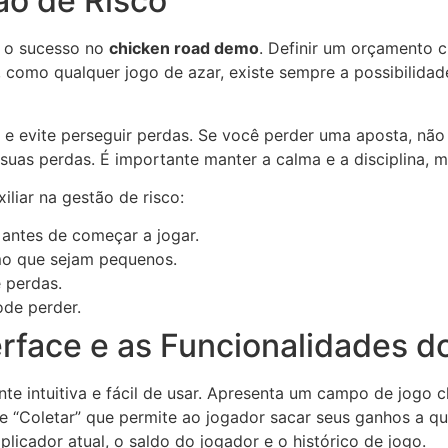
ão de Risco
a o sucesso no
chicken road demo
. Definir um orçamento cl
, como qualquer jogo de azar, existe sempre a possibilida
 evite perseguir perdas. Se você perder uma aposta, não 
 suas perdas. É importante manter a calma e a disciplina
liar na gestão de risco:
antes de começar a jogar.
mo que sejam pequenos.
 perdas.
de perder.
face e as Funcionalidades d
te intuitiva e fácil de usar. Apresenta um campo de jogo c
e “Coletar” que permite ao jogador sacar seus ganhos a q
licador atual, o saldo do jogador e o histórico de jogo.