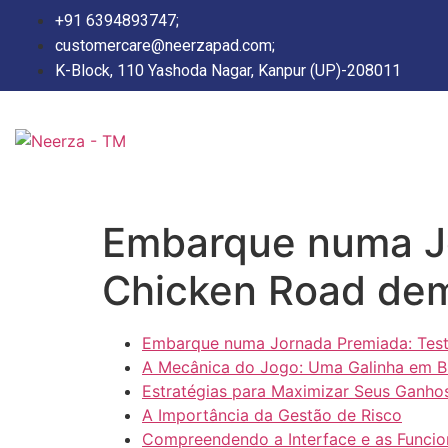
+91 6394893747;
customercare@neerzapad.com;
K-Block, 110 Yashoda Nagar, Kanpur (UP)-208011
Embarque numa Jo
Chicken Road dem
Embarque numa Jornada Premiada: Teste 
A Mecânica do Jogo: Uma Galinha em 
Estratégias para Maximizar Seus Ganho
A Importância da Gestão de Risco
Compreendendo a Interface e as Funcio