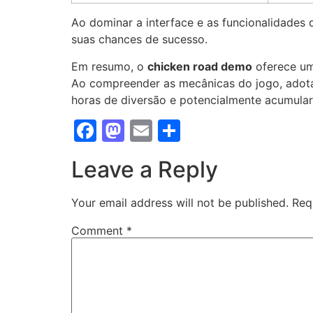
Ao dominar a interface e as funcionalidades
suas chances de sucesso.
Em resumo, o
chicken road demo
oferece uma
Ao compreender as mecânicas do jogo, adotar 
horas de diversão e potencialmente acumular
Facebook
Mastodon
Email
Share
Leave a Reply
Your email address will not be published.
Req
Comment
*