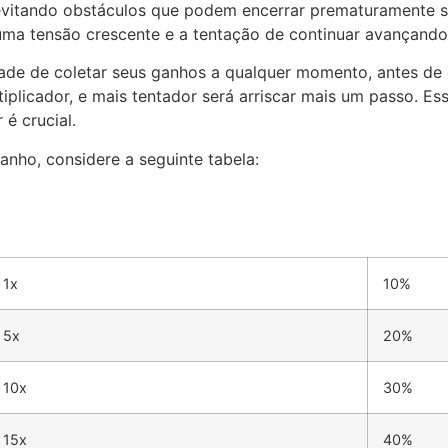
 evitando obstáculos que podem encerrar prematuramente 
uma tensão crescente e a tentação de continuar avançando
dade de coletar seus ganhos a qualquer momento, antes de 
iplicador, e mais tentador será arriscar mais um passo. Ess
é crucial.
ganho, considere a seguinte tabela:
1x
10%
5x
20%
10x
30%
15x
40%