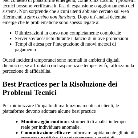
Nel contesto di piattaforme emergenti, come Zinx Casino, i problemi
tecnici possono verificarsi in fasi di espansione o aggiornamento del
sistema. Non sorprende che alcuni utenti abbiano cercato sul web
riferimenti a
zinx casino non funziona
. Dopo un’analisi detenuta,
emerge che le problematiche sono spesso legate a:
Ottimizzazioni in corso non completamente completate
Server sovraccarichi durante il lancio di nuove promozioni
Tempi di attesa per l’integrazione di nuovi metodi di
pagamento
Questi incidenti temporanei sono normali in ambienti digitali
dinamici e, se affrontati con trasparenza e tempestività, rafforzano la
percezione di affidabilità.
Best Practices per la Risoluzione dei
Problemi Tecnici
Per minimizzare l’impatto di malfunzionamenti sui clienti, le
piattaforme devono adottare alcune best practice
Monitoraggio continuo
: strumenti di analisi in tempo
reale per individuare anomalie.
Comunicazione efficace
: informare rapidamente gli utenti