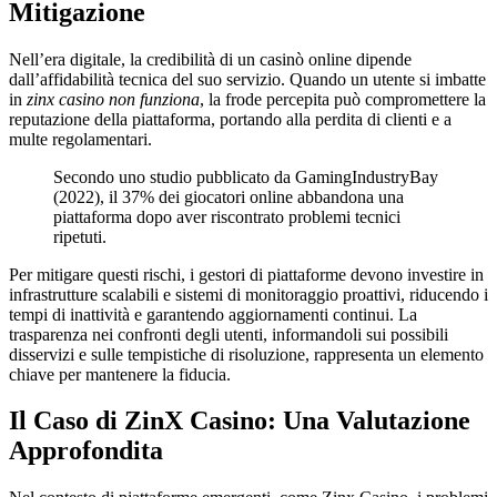
Mitigazione
Nell’era digitale, la credibilità di un casinò online dipende
dall’affidabilità tecnica del suo servizio. Quando un utente si imbatte
in
zinx casino non funziona
, la frode percepita può compromettere la
reputazione della piattaforma, portando alla perdita di clienti e a
multe regolamentari.
Secondo uno studio pubblicato da GamingIndustryBay
(2022), il 37% dei giocatori online abbandona una
piattaforma dopo aver riscontrato problemi tecnici
ripetuti.
Per mitigare questi rischi, i gestori di piattaforme devono investire in
infrastrutture scalabili e sistemi di monitoraggio proattivi, riducendo i
tempi di inattività e garantendo aggiornamenti continui. La
trasparenza nei confronti degli utenti, informandoli sui possibili
disservizi e sulle tempistiche di risoluzione, rappresenta un elemento
chiave per mantenere la fiducia.
Il Caso di ZinX Casino: Una Valutazione
Approfondita