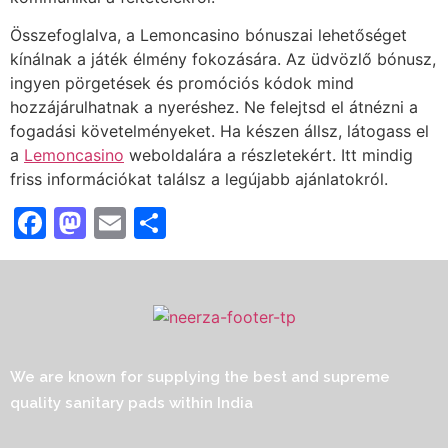
Összefoglalva, a Lemoncasino bónuszai lehetőséget
kínálnak a játék élmény fokozására. Az üdvözlő bónusz,
ingyen pörgetések és promóciós kódok mind
hozzájárulhatnak a nyeréshez. Ne felejtsd el átnézni a
fogadási követelményeket. Ha készen állsz, látogass el
a
Lemoncasino
weboldalára a részletekért. Itt mindig
friss információkat találsz a legújabb ajánlatokról.
Facebook
Mastodon
Email
Share
We are known for supplying the best and supreme
quality sanitary pads within India