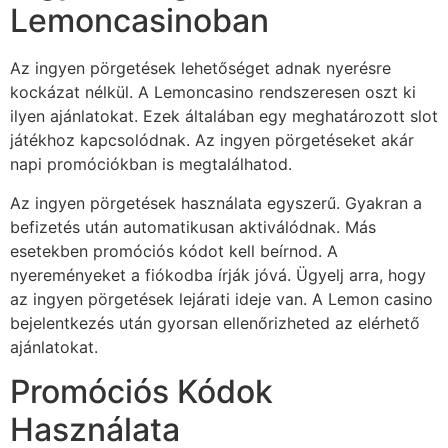
Lemoncasinoban
Az ingyen pörgetések lehetőséget adnak nyerésre
kockázat nélkül. A Lemoncasino rendszeresen oszt ki
ilyen ajánlatokat. Ezek általában egy meghatározott slot
játékhoz kapcsolódnak. Az ingyen pörgetéseket akár
napi promóciókban is megtalálhatod.
Az ingyen pörgetések használata egyszerű. Gyakran a
befizetés után automatikusan aktiválódnak. Más
esetekben promóciós kódot kell beírnod. A
nyereményeket a fiókodba írják jóvá. Ügyelj arra, hogy
az ingyen pörgetések lejárati ideje van. A Lemon casino
bejelentkezés után gyorsan ellenőrizheted az elérhető
ajánlatokat.
Promóciós Kódok
Használata