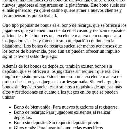
nuevos jugadores al registrarse en la plataforma. Este bono suele ser
el más generoso, ya que el casino quiere atraer a nuevos clientes y
recompensarlos por su lealtad.
Otro tipo popular de bonus es el bono de recarga, que se ofrece a los
jugadores que ya tienen una cuenta en el casino y realizan depósitos
adicionales. Este bono es una excelente manera de recompensar a
los jugadores leales y fomentar su participación continua en la
plataforma. Los bonos de recarga suelen ser menos generosos que
los bonos de bienvenida, pero aun así pueden ofrecer un impulso
significativo al saldo de juego.
Además de los bonos de depósito, también existen bonos sin
depósito, que se ofrecen a los jugadores sin requerir que realicen
ningún depósito previo. Estos bonos son una excelente manera de
probar el casino y sus juegos sin arriesgar nada. Sin embargo, los
bonos sin depósito suelen estar sujetos a requisitos de apuesta más
altos y restricciones en cuanto a los juegos en los que se pueden
utilizar.
Bono de bienvenida: Para nuevos jugadores al registrarse.
Bono de recarga: Para jugadores existentes al realizar
depósitos.
Bono sin depósito: Sin requerir depósito previo.
Giros gratis: Para jugar tragamonedas específicos.