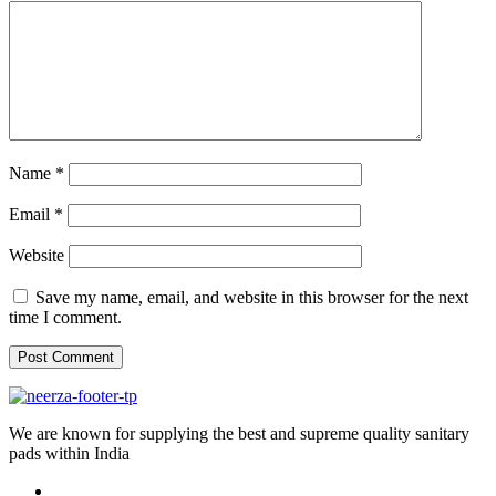
Name
*
Email
*
Website
Save my name, email, and website in this browser for the next
time I comment.
We are known for supplying the best and supreme quality sanitary
pads within India