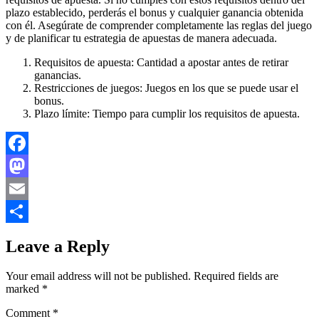
plazo establecido, perderás el bonus y cualquier ganancia obtenida
con él. Asegúrate de comprender completamente las reglas del juego
y de planificar tu estrategia de apuestas de manera adecuada.
Requisitos de apuesta: Cantidad a apostar antes de retirar
ganancias.
Restricciones de juegos: Juegos en los que se puede usar el
bonus.
Plazo límite: Tiempo para cumplir los requisitos de apuesta.
Facebook
Mastodon
Email
Share
Leave a Reply
Your email address will not be published.
Required fields are
marked
*
Comment
*