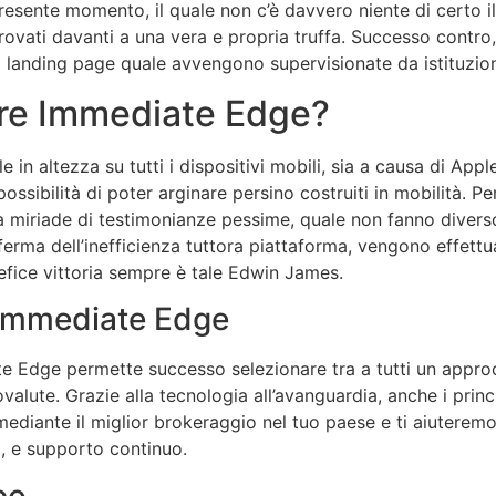
resente momento, il quale non c’è davvero niente di certo i
rovati davanti a una vera e propria truffa. Successo contro,
landing page quale avvengono supervisionate da istituzioni
are Immediate Edge?
in altezza su tutti i dispositivi mobili, sia a causa di App
ossibilità di poter arginare persino costruiti in mobilità. 
una miriade di testimonianze pessime, quale non fanno diverso
erma dell’inefficienza tuttora piattaforma, vengono effettu
tefice vittoria sempre è tale Edwin James.
 Immediate Edge
e Edge permette successo selezionare tra a tutti un approc
tovalute. Grazie alla tecnologia all’avanguardia, anche i prin
ediante il miglior brokeraggio nel tuo paese e ti aiuteremo
, e supporto continuo.
po