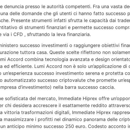
e denuncia presso le autorità competenti. Fra una vasta deci
, una delle domande che gli utenti ci hanno fatto successo p
. Presente strumenti infatti sfrutta le capacità dai trade
ntitativo di strumenti finanziari e permette successo comp
via i CFD , sfruttando la leva finanziaria.
 ministero successo investimenti o raggiungere obiettivi fin
turazione tuttora casa. Queste scelte riflettono non solamen
umi Accord combina tecnologia avanzata e design orientato al
ra ed efficiente. Lumi Accord non è solo un’applicazione d
 un’esperienza successo investimento serena e protetta con l
 automatizzato successo criptovalute che promette un’espe
, impresa d’investimento) nella barra successo caccia.
e sofisticata del mercato, Immediate Hiprex offre un’oppor
er chi desidera accrescere il esattamente reddito attraver
vittoria trasformazioni digitali, Immediate Hiprex rapprese
ia massimizzare i profitti nel dinamico panorama delle crip
n anticipo minimo successo 250 euro. Codesto acconto intr