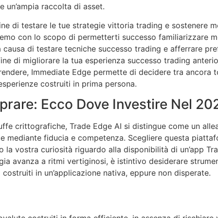
 e un’ampia raccolta di asset.
ne di testare le tue strategie vittoria trading e sostenere 
demo con lo scopo di permetterti successo familiarizzare me
 causa di testare tecniche successo trading e afferrare pre
ine di migliorare la tua esperienza successo trading anterio
prendere, Immediate Edge permette di decidere tra ancora t
esperienze costruiti in prima persona.
prare: Ecco Dove Investire Nel 20
truffe crittografiche, Trade Edge AI si distingue come un all
ute mediante fiducia e competenza. Scegliere questa piattaf
 la vostra curiosità riguardo alla disponibilità di un’app Tr
ia avanza a ritmi vertiginosi, è istintivo desiderare strumenti
costruiti in un’applicazione nativa, eppure non disperate.
alute costruiti in forma efficiente, in assenza di rischiare v