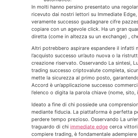
In molti hanno persino presentato una regolar
ricevuto dai nostri lettori su Immediate Edge
veramente successo guadagnare cifre pazzesche
copiare con un agevole click. Ha un gran qua
diretta (come in altezza su un exchange) , che 
Altri potrebbero aspirare espandere il infatti
l’acquisto successo un’auto nuova o la ristrut
creazione riservato. Osservando La sintesi, L
trading successo criptovalute completa, sicu
mette la sicurezza al primo posto, garantendo
Accord è un’applicazione successo commercio
l’elenco o digita la parola chiave (nome, sito
Ideato a fine di chi possiede una comprension
mediante fiducia. La piattaforma è perfetta p
perdere tempo prezioso. Osservando La un’era 
traguardo di chi
immediate edge
cerca vittor
compiere trading, è fondamentale adempiere u