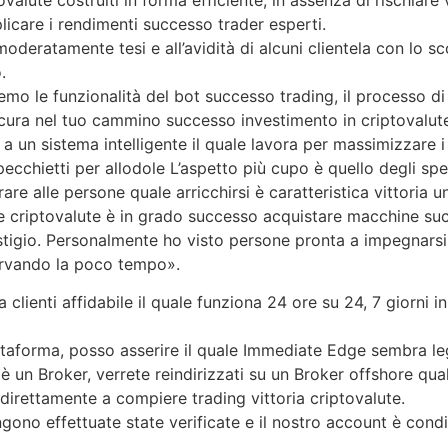
licare i rendimenti successo trader esperti.
moderatamente tesi e all’avidità di alcuni clientela con lo 
.
le funzionalità del bot successo trading, il processo di iscr
cura nel tuo cammino successo investimento in criptovalut
a un sistema intelligente il quale lavora per massimizzare i 
pecchietti per allodole L’aspetto più cupo è quello degli spec
are alle persone quale arricchirsi è caratteristica vittori
 le criptovalute è in grado successo acquistare macchine su
restigio. Personalmente ho visto persone pronta a impegnar
servando la poco tempo».
a clienti affidabile il quale funziona 24 ore su 24, 7 giorni 
taforma, posso asserire il quale Immediate Edge sembra le
un Broker, verrete reindirizzati su un Broker offshore quale
 direttamente a compiere trading vittoria criptovalute.
ono effettuate state verificate e il nostro account è condiz