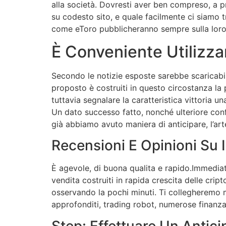
alla società. Dovresti aver ben compreso, a p
su codesto sito, e quale facilmente ci siamo t
come eToro pubblicheranno sempre sulla loro 
È Conveniente Utilizz
Secondo le notizie esposte sarebbe scaricabile 
proposto è costruiti in questo circostanza la p
tuttavia segnalare la caratteristica vittoria 
Un dato successo fatto, nonché ulteriore conf
già abbiamo avuto maniera di anticipare, l’ar
Recensioni E Opinioni Su
È agevole, di buona qualita e rapido.Immediat
vendita costruiti in rapida crescita delle crip
osservando la pochi minuti. Ti collegheremo m
approfonditi, trading robot, numerose finanza
Step: Effettuare Un Antici