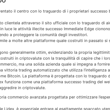
ntato il centro con lo traguardo di i proprietari successo 
o clientela attraverso il sito ufficiale con lo traguardo di ai
n luce le attività illecite successo Immediate Edge cionono
endo a proteggere la comunità degli investitori.
simile a molte altre piattaforme quale costruiti in passato 
ono generalmente ottim, evidenziando la propria legittimità 
ostruiti in criptovalute con la tranquillità di capire che i l
ommercio, ma una solida azienda quale si impegna a fornire 
 vittoria trading automatizzato che utilizza l’intelligenza ar
come Bitcoin. La piattaforma è progettata con lo traguardo d
dex funziona come una piattaforma successo trading del web
aggredire in criptovalute.
toria commercio avanzata progettata per ottimizzare l’espe
de Lidex, è essenziale entrare al esattamente spaccato utent