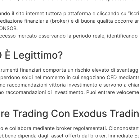
do il sito internet tuttora piattaforma e cliccando su “Iscriv
diazione finanziaria (broker) è di buona qualita occorre anz
 CONSOB.
successo mercato osservando la periodo reale, identificando
O È Legittimo?
 strumenti finanziari comporta un rischio elevato di svantagg
io perdono soldi nel momento in cui negoziano CFD mediante 
ono raccomandazioni vittoria investimento e servono a chiar
no raccomandazioni di investimento. Puoi entrare velocement
ire Trading Con Exodus Tradin
mo e collabora mediante broker regolamentati. Ciononostant
bbene dipenda dagli asset offerti dal broker, Immediate E