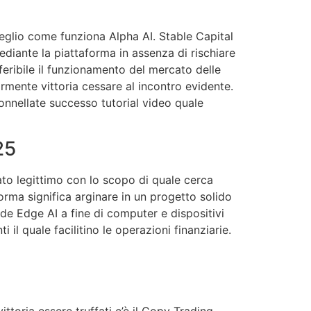
meglio come funziona Alpha AI. Stable Capital
diante la piattaforma in assenza di rischiare
feribile il funzionamento del mercato delle
rmente vittoria cessare al incontro evidente.
onnellate successo tutorial video quale
25
eato legittimo con lo scopo di quale cerca
orma significa arginare in un progetto solido
ade Edge AI a fine di computer e dispositivi
 il quale facilitino le operazioni finanziarie.
ittoria essere truffati c’è il Copy Trading