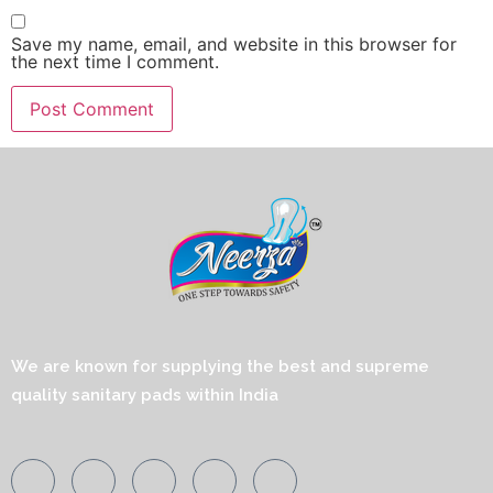
Save my name, email, and website in this browser for
the next time I comment.
We are known for supplying the best and supreme
quality sanitary pads within India