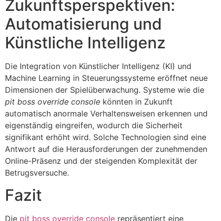
Zukunftsperspektiven:
Automatisierung und
Künstliche Intelligenz
Die Integration von Künstlicher Intelligenz (KI) und
Machine Learning in Steuerungssysteme eröffnet neue
Dimensionen der Spielüberwachung. Systeme wie die
pit boss override console
könnten in Zukunft
automatisch anormale Verhaltensweisen erkennen und
eigenständig eingreifen, wodurch die Sicherheit
signifikant erhöht wird. Solche Technologien sind eine
Antwort auf die Herausforderungen der zunehmenden
Online-Präsenz und der steigenden Komplexität der
Betrugsversuche.
Fazit
Die
pit boss override console
repräsentiert eine