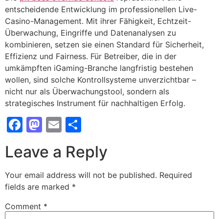
entscheidende Entwicklung im professionellen Live-
Casino-Management. Mit ihrer Fähigkeit, Echtzeit-
Überwachung, Eingriffe und Datenanalysen zu
kombinieren, setzen sie einen Standard für Sicherheit,
Effizienz und Fairness. Für Betreiber, die in der
umkämpften iGaming-Branche langfristig bestehen
wollen, sind solche Kontrollsysteme unverzichtbar –
nicht nur als Überwachungstool, sondern als
strategisches Instrument für nachhaltigen Erfolg.
Facebook
Mastodon
Email
Share
Leave a Reply
Your email address will not be published.
Required
fields are marked
*
Comment
*