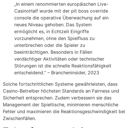
„In einem renommierten europäischen Live-
CasinoHalf wurde mit der pit boss override
console die operative Überwachung auf ein
neues Niveau gehoben. Das System
ermöglicht es, in Echtzeit Eingriffe
vorzunehmen, ohne den Spielfluss zu
unterbrechen oder die Spieler zu
beeinträchtigen. Besonders in Fällen
verdächtiger Aktivitäten oder technischer
Störungen ist die schnelle Reaktionsfähigkeit
entscheidend.“ – Brancheninsider, 2023
Solche fortschrittlichen Systeme gewährleisten, dass
Casino-Betreiber höchsten Standards an Fairness und
Sicherheit entsprechen. Zudem verbessern sie das
Management der Spieltische, minimieren menschliche
Fehler und maximieren die Reaktionsgeschwindigkeit bei
Zwischenfällen.