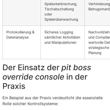
Spielunterbrechung,
Verhinderun
Tischabschaltung
Betrugsmanö
oder
Spielerüberwachung
Protokollierung &
Sicheres Logging
Nachvollzieh
Datenanalyse
sämtlicher Aktivitäten
und Complia
und Manipulationen
wertvolle Dat
strategische
Planung
Der Einsatz der
pit boss
override console
in der
Praxis
Ein Beispiel aus der Praxis verdeutlicht die essenzielle
Rolle solcher Kontrollsysteme: