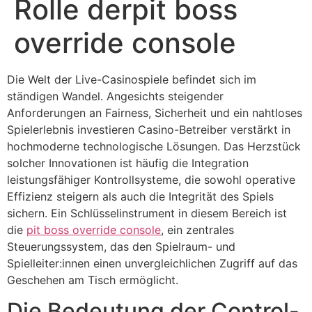
Rolle derpit boss
override console
Die Welt der Live-Casinospiele befindet sich im
ständigen Wandel. Angesichts steigender
Anforderungen an Fairness, Sicherheit und ein nahtloses
Spielerlebnis investieren Casino-Betreiber verstärkt in
hochmoderne technologische Lösungen. Das Herzstück
solcher Innovationen ist häufig die Integration
leistungsfähiger Kontrollsysteme, die sowohl operative
Effizienz steigern als auch die Integrität des Spiels
sichern. Ein Schlüsselinstrument in diesem Bereich ist
die
pit boss override console
, ein zentrales
Steuerungssystem, das den Spielraum- und
Spielleiter:innen einen unvergleichlichen Zugriff auf das
Geschehen am Tisch ermöglicht.
Die Bedeutung der Control-