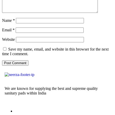
Name
*
Email
*
Website
Save my name, email, and website in this browser for the next
time I comment.
We are known for supplying the best and supreme quality
sanitary pads within India