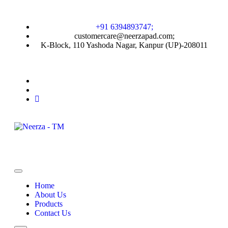
+91 6394893747;
customercare@neerzapad.com;
K-Block, 110 Yashoda Nagar, Kanpur (UP)-208011
Home
About Us
Products
Contact Us