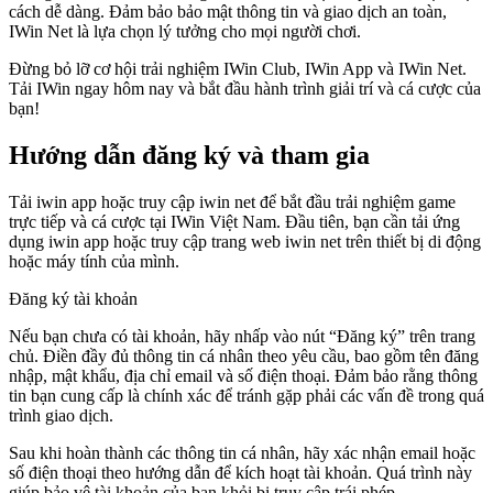
cách dễ dàng. Đảm bảo bảo mật thông tin và giao dịch an toàn,
IWin Net là lựa chọn lý tưởng cho mọi người chơi.
Đừng bỏ lỡ cơ hội trải nghiệm IWin Club, IWin App và IWin Net.
Tải IWin ngay hôm nay và bắt đầu hành trình giải trí và cá cược của
bạn!
Hướng dẫn đăng ký và tham gia
Tải iwin app hoặc truy cập iwin net để bắt đầu trải nghiệm game
trực tiếp và cá cược tại IWin Việt Nam. Đầu tiên, bạn cần tải ứng
dụng iwin app hoặc truy cập trang web iwin net trên thiết bị di động
hoặc máy tính của mình.
Đăng ký tài khoản
Nếu bạn chưa có tài khoản, hãy nhấp vào nút “Đăng ký” trên trang
chủ. Điền đầy đủ thông tin cá nhân theo yêu cầu, bao gồm tên đăng
nhập, mật khẩu, địa chỉ email và số điện thoại. Đảm bảo rằng thông
tin bạn cung cấp là chính xác để tránh gặp phải các vấn đề trong quá
trình giao dịch.
Sau khi hoàn thành các thông tin cá nhân, hãy xác nhận email hoặc
số điện thoại theo hướng dẫn để kích hoạt tài khoản. Quá trình này
giúp bảo vệ tài khoản của bạn khỏi bị truy cập trái phép.