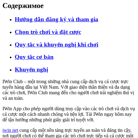
Содержимое
Hướng dẫn đăng ký và tham gia
Chọn trò chơi và đặt cược
Quy tắc và khuyến nghị khi chơi
Quy tắc cơ bản
Khuyến nghị
IWin Club – một trong những nhà cung cấp dịch vụ cá cược trực
tuyến hàng đầu tại Việt Nam. Với giao diện thân thiện và đa dạng
các trò chơi, IWin Club mang đến cho người chơi trải nghiệm thú vị
và an toàn.
IWin App cho phép người dùng truy cập vào các trò chơi và dịch vụ
cá cược một cách nhanh chóng và tiện lợi. Tải IWin ngay hôm nay
để tận hưởng những phút giây giải trí tuyệt vời.
iwin net
cung cấp một nền tảng trực tuyến an toàn và đáng tin cậy,
nơi người chơi có thể tham gia các trò chơi trực tiếp và cá cược một