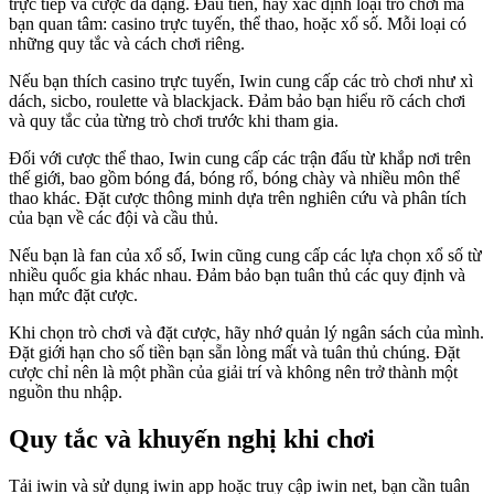
trực tiếp và cược đa dạng. Đầu tiên, hãy xác định loại trò chơi mà
bạn quan tâm: casino trực tuyến, thể thao, hoặc xổ số. Mỗi loại có
những quy tắc và cách chơi riêng.
Nếu bạn thích casino trực tuyến, Iwin cung cấp các trò chơi như xì
dách, sicbo, roulette và blackjack. Đảm bảo bạn hiểu rõ cách chơi
và quy tắc của từng trò chơi trước khi tham gia.
Đối với cược thể thao, Iwin cung cấp các trận đấu từ khắp nơi trên
thế giới, bao gồm bóng đá, bóng rổ, bóng chày và nhiều môn thể
thao khác. Đặt cược thông minh dựa trên nghiên cứu và phân tích
của bạn về các đội và cầu thủ.
Nếu bạn là fan của xổ số, Iwin cũng cung cấp các lựa chọn xổ số từ
nhiều quốc gia khác nhau. Đảm bảo bạn tuân thủ các quy định và
hạn mức đặt cược.
Khi chọn trò chơi và đặt cược, hãy nhớ quản lý ngân sách của mình.
Đặt giới hạn cho số tiền bạn sẵn lòng mất và tuân thủ chúng. Đặt
cược chỉ nên là một phần của giải trí và không nên trở thành một
nguồn thu nhập.
Quy tắc và khuyến nghị khi chơi
Tải iwin và sử dụng iwin app hoặc truy cập iwin net, bạn cần tuân