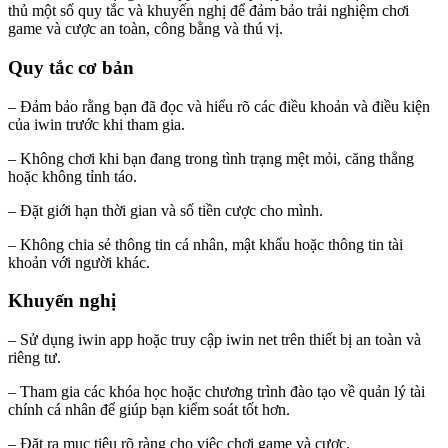
thủ một số quy tắc và khuyến nghị để đảm bảo trải nghiệm chơi
game và cược an toàn, công bằng và thú vị.
Quy tắc cơ bản
– Đảm bảo rằng bạn đã đọc và hiểu rõ các điều khoản và điều kiện
của iwin trước khi tham gia.
– Không chơi khi bạn đang trong tình trạng mệt mỏi, căng thẳng
hoặc không tỉnh táo.
– Đặt giới hạn thời gian và số tiền cược cho mình.
– Không chia sẻ thông tin cá nhân, mật khẩu hoặc thông tin tài
khoản với người khác.
Khuyến nghị
– Sử dụng iwin app hoặc truy cập iwin net trên thiết bị an toàn và
riêng tư.
– Tham gia các khóa học hoặc chương trình đào tạo về quản lý tài
chính cá nhân để giúp bạn kiểm soát tốt hơn.
– Đặt ra mục tiêu rõ ràng cho việc chơi game và cược.