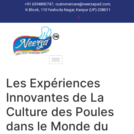
+91 6394893747;
customercare@neerzapad.com;
K-Block, 110 Yashoda Nagar, Kanpur (UP)-208011
Les Expériences
Innovantes de La
Culture des Poules
dans le Monde du