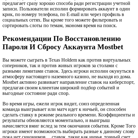
предлагает сразу хорошо способа ради регистрации учетной
записи. Пользователи исполин формировать аккаунт в один
крик, по номеру телефона, по E-mail или через профиль в
социальных сетях. Вы кроме того можете фильтровать и
сортировать слоты по темам, экономя время на поиск.
Рекомендации По Восстановлению
Пароля И Сбросу Аккаунта Mostbet
Вы можете сыграть в Texas Holdem как против виртуальных
соперников, так и против живых игроков за столами с
разными лимитами ставок. Здесь игроки исполин окунуться в
атмосферу настоящего наземного казино, не выходя из дома.
Mostbet активно развивает направление ставок на киберспорт,
предлагая своим клиентам широкий подбор событий и
выгодные состояние ради спор.
Во время игры, ежели игрок видит, союз определенная
команда выигрывает или матч идет к ничьей, он способен
сделать ставку в режиме реального времени. Коэффициенты и
результаты обновляются моментально, и выигрыш
начисляется вмиг вслед за тем окончания события. Кроме Того
игроки имеют возможность выбирать разные к данному слову
пока нет синонимов… ставок, такие как ничья, точный счет,