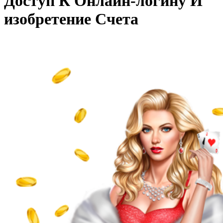
Доступ К Онлайн-логину И
изобретение Счета