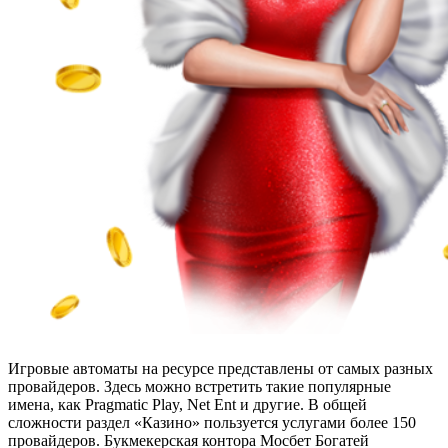
Игровые автоматы на ресурсе представлены от самых разных
провайдеров. Здесь можно встретить такие популярные
имена, как Pragmatic Play, Net Ent и другие. В общей
сложности раздел «Казино» пользуется услугами более 150
провайдеров. Букмекерская контора Мосбет Богатей