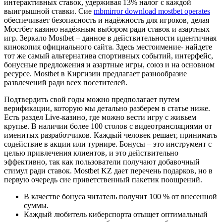
интерактивных ставок, удерживая 13% налог с каждой
выигрышной ставки. Сие
mbmirror download mostbet operates
обеспечивает безопасность и надёжность для игроков, делая
Мостбет казино надёжным выбором ради ставок и азартных
игр. Зеркало Mostbet – данное в действительности идентичная
кинокопия официального сайта. Здесь местоимение- найдете
тот же самый альтернатива спортивных событий, интерфейс,
бонусные предложения и азартные игры, союз и на основном
ресурсе. Mostbet в Киргизии предлагает разнообразие
развлечений ради всех посетителей.
Подтвердить свой годы можно предполагает путем
верификации, которую мы детально разберем в статье ниже.
Есть раздел Live-казино, где можно вести игру с живьем
крупье. В наличии более 100 столов с видеотрансляциями от
именитых разработчиков. Каждый человек решает, принимать
содействие в акции или турнире. Бонусы – это инструмент с
целью привлечения клиентов, и это действительно
эффективно, так как пользователи получают добавочный
стимул ради ставок. Mostbet KZ дает перечень подарков, но в
первую очередь сие приветственный пакетик поощрений.
В качестве бонуса читатель получит 100 % от внесенной
суммы.
Каждый любитель киберспорта отыщет оптимальный