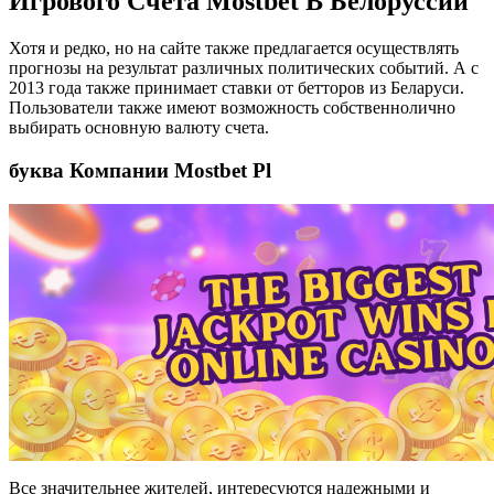
Игрового Счета Mostbet В Белоруссии
Хотя и редко, но на сайте также предлагается осуществлять
прогнозы на результат различных политических событий. А с
2013 года также принимает ставки от бетторов из Беларуси.
Пользователи также имеют возможность собственнолично
выбирать основную валюту счета.
буква Компании Mostbet Pl
Все значительнее жителей, интересуются надежными и