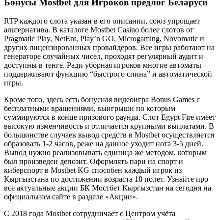
Бонусы Mostbet для Игроков предлог Беларуси
RTP каждого слота указан в его описании, союз упрощает
альтернатива. В каталоге Mostbet Casino более слотов от
Pragmatic Play, NetEnt, Play’n GO, Microgaming, Novomatic и
других лицензированных провайдеров. Все игры работают на
генераторе случайных чисел, проходят регулярный аудит и
доступны в тенге. Ради уборная игроков многие автоматы
поддерживают функцию “быстрого спина” и автоматической
игры.
Кроме того, здесь есть бонусная видеоигра Bonus Games с
бесплатными вращениями, выигрыши по которым
суммируются в конце призового раунда. Слот Egypt Fire имеет
высокую изменчивость и отличается крупными выплатами. В
большинстве случаев вывод средств в Mostbet осуществляется
образовать 1-2 часов, реже на данное уходит нота 3-5 дней.
Вывод нужно реализовывать единица же методом, которым
был произведен депозит. Оформлять пари на спорт и
киберспорт в Mostbet KG способен каждый игрок из
Кыргызстана по достижении возраста 18 полет. Узнайте про
все актуальные акции БК Мостбет Кыргызстан на сегодня на
официальном сайте в разделе «Акции».
С 2018 года Mostbet сотрудничает с Центром учёта