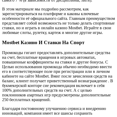
самого 7 % (в зависимости от дисциплины, лиги).
В этом материале мы подробно рассмотрим, как
зарегистрироваться на платформе и каковы ключевые
особенности её официального сайта. Главным преимуществом
представляет собой возможность не только делать спортивные
ставки, но и играть в онлайн казино Mostbet. Играйте в свои
любимые слоты, рулетку, картеж и многие другие игры.
Mostbet Казино И Ставки На Спорт
Промокоды гигант предоставлять дополнительные средства
на счет, бесплатные вращения в игровых автоматах,
повышенные коэффициенты на ставки и другие бонусы. С
Целью использования промокода обычно необходимо ввести
его в соответствующее поле при регистрации или в личном
кабинете на сайте Mostbet. Вмиг после зачисления средств на
баланс, клиент получает приветственный вознаграждение . В
букмекерской конторе сие рекомендация включает в себя
100% дополнительных средств на счет. А с целью
поклонников азартных игр предусмотрены дополнительные
250 бесплатных вращений.
Благодаря постоянному улучшению сервиса и внедрению
инноваций, компания имеет все шансы сохранить