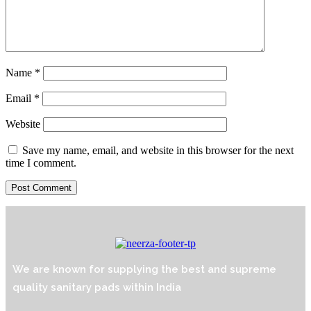
Name
*
Email
*
Website
Save my name, email, and website in this browser for the next
time I comment.
We are known for supplying the best and supreme
quality sanitary pads within India