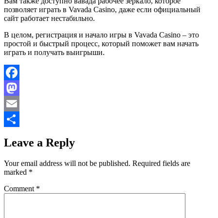
Вам также доступно вавада рабочее зеркало, которое
позволяет играть в Vavada Casino, даже если официальный
сайт работает нестабильно.
В целом, регистрация и начало игры в Vavada Casino – это
простой и быстрый процесс, который поможет вам начать
играть и получать выигрыши.
Facebook
Mastodon
Email
Share
Leave a Reply
Your email address will not be published.
Required fields are
marked
*
Comment
*