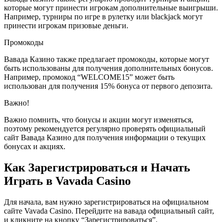
которые могут принести игрокам дополнительные выигрыши.
Например, турниры по игре в рулетку или blackjack могут
принести игрокам призовые деньги.
Промокоды
Вавада Казино также предлагает промокоды, которые могут
быть использованы для получения дополнительных бонусов.
Например, промокод “WELCOME15” может быть
использован для получения 15% бонуса от первого депозита.
Важно!
Важно помнить, что бонусы и акции могут изменяться,
поэтому рекомендуется регулярно проверять официальный
сайт Вавада Казино для получения информации о текущих
бонусах и акциях.
Как Зарегистрироваться и Начать
Играть в Vavada Casino
Для начала, вам нужно зарегистрироваться на официальном
сайте Vavada Casino. Перейдите на вавада официальный сайт,
и кликните на кнопку “Зарегистрироваться”.