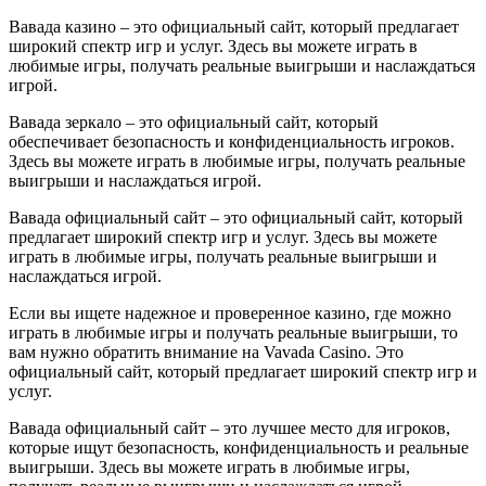
Вавада казино – это официальный сайт, который предлагает
широкий спектр игр и услуг. Здесь вы можете играть в
любимые игры, получать реальные выигрыши и наслаждаться
игрой.
Вавада зеркало – это официальный сайт, который
обеспечивает безопасность и конфиденциальность игроков.
Здесь вы можете играть в любимые игры, получать реальные
выигрыши и наслаждаться игрой.
Вавада официальный сайт – это официальный сайт, который
предлагает широкий спектр игр и услуг. Здесь вы можете
играть в любимые игры, получать реальные выигрыши и
наслаждаться игрой.
Если вы ищете надежное и проверенное казино, где можно
играть в любимые игры и получать реальные выигрыши, то
вам нужно обратить внимание на Vavada Casino. Это
официальный сайт, который предлагает широкий спектр игр и
услуг.
Вавада официальный сайт – это лучшее место для игроков,
которые ищут безопасность, конфиденциальность и реальные
выигрыши. Здесь вы можете играть в любимые игры,