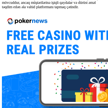
mövcuddur, ancaq müştərilərinə işiqli qaydalar və dürüst əməl
təqdim edən əla vahid platformanı tapmaq çətindir.