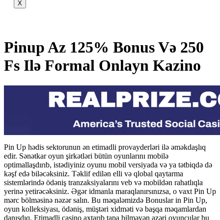
X
Pinup Az 125% Bonus Və 250
Fs Ilə Formal Onlayn Kazino
Pin Up hədis sektorunun ən etimadli provayderləri ilə əməkdaşlıq
edir. Sənətkar oyun şirkətləri bütün oyunlarını mobilə
optimallaşdırıb, istədiyiniz oyunu mobil versiyada və ya tətbiqdə də
kəşf edə biləcəksiniz. Təklif edilən elli və qlobal qaytarma
sistemlərində ödəniş tranzaksiyalarını veb və mobildən rahatlıqla
yerinə yetirəcəksiniz. Əgər idmanla maraqlanırsınızsa, o vaxt Pin Up
mərc bölməsinə nəzər salın. Bu məqaləmizdə Bonuslar in Pin Up,
oyun kolleksiyası, ödəniş, müştəri xidməti və başqa məqamlardan
danışdıq. Etimadli casino axtarıb tapa bilməyən azəri oyunçular bu