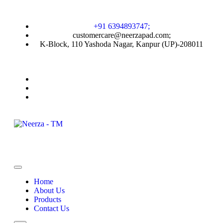
+91 6394893747;
customercare@neerzapad.com;
K-Block, 110 Yashoda Nagar, Kanpur (UP)-208011
Home
About Us
Products
Contact Us