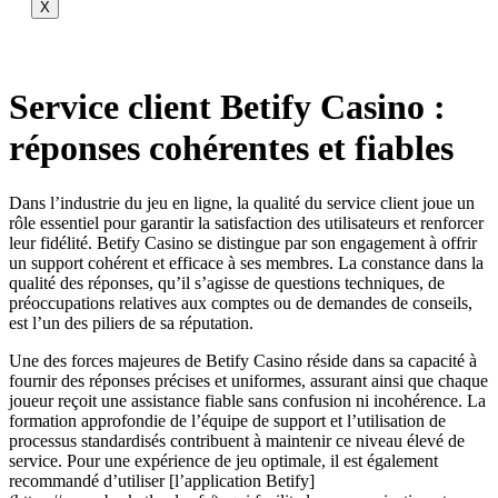
X
Service client Betify Casino :
réponses cohérentes et fiables
Dans l’industrie du jeu en ligne, la qualité du service client joue un
rôle essentiel pour garantir la satisfaction des utilisateurs et renforcer
leur fidélité. Betify Casino se distingue par son engagement à offrir
un support cohérent et efficace à ses membres. La constance dans la
qualité des réponses, qu’il s’agisse de questions techniques, de
préoccupations relatives aux comptes ou de demandes de conseils,
est l’un des piliers de sa réputation.
Une des forces majeures de Betify Casino réside dans sa capacité à
fournir des réponses précises et uniformes, assurant ainsi que chaque
joueur reçoit une assistance fiable sans confusion ni incohérence. La
formation approfondie de l’équipe de support et l’utilisation de
processus standardisés contribuent à maintenir ce niveau élevé de
service. Pour une expérience de jeu optimale, il est également
recommandé d’utiliser [l’application Betify]