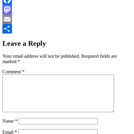
Facebook
Mastodon
Email
Share
Leave a Reply
Your email address will not be published.
Required fields are
marked
*
Comment
*
Name
*
Email
*