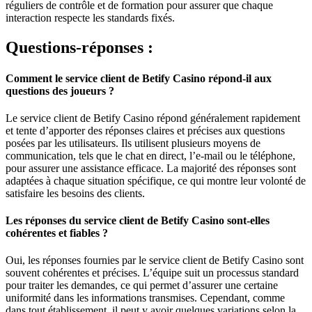
réguliers de contrôle et de formation pour assurer que chaque
interaction respecte les standards fixés.
Questions-réponses :
Comment le service client de Betify Casino répond-il aux
questions des joueurs ?
Le service client de Betify Casino répond généralement rapidement
et tente d’apporter des réponses claires et précises aux questions
posées par les utilisateurs. Ils utilisent plusieurs moyens de
communication, tels que le chat en direct, l’e-mail ou le téléphone,
pour assurer une assistance efficace. La majorité des réponses sont
adaptées à chaque situation spécifique, ce qui montre leur volonté de
satisfaire les besoins des clients.
Les réponses du service client de Betify Casino sont-elles
cohérentes et fiables ?
Oui, les réponses fournies par le service client de Betify Casino sont
souvent cohérentes et précises. L’équipe suit un processus standard
pour traiter les demandes, ce qui permet d’assurer une certaine
uniformité dans les informations transmises. Cependant, comme
dans tout établissement, il peut y avoir quelques variations selon la