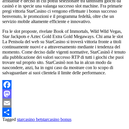
affidabile e deciso in cui potrai selezionare tra tantissimi giochi da
casinò e in specie una valanga successo slot machine. Fra primarie
pregi vittoria StarCasino ci vengono effettuate i bonus successo
benvenuto, le promozioni e il programma fedeltà, oltre che un
servizio mobile altamente efficiente e innovativo.
Fra le slot proposte, rivelate Book of Immortals, Wild Wild Vegas,
Star Jackpots e Aztec Gold Extra Gold Megaways. Chi ama le slot
La Penisola del web su StarCasino si troverà vittoria fronte a titoli
continuamente nuovi e a attraversamento mediante i tendenza del
momento. Come deciso dalle vigenti normative, StarCasinò è tenuto
alla pubblicazione dei valori successo RTP di tutti i giochi che puoi
trovare sul proprio sito. StarCasinò non ha in alcun modo da
nascondere, anzi, ha in ogni caso da mostrare con lo scopo di
salvaguardare ai suoi clientela il limite delle performance.
Facebook
Mastodon
Email
Tagged
starcasino bet
starcasino bonus
Share