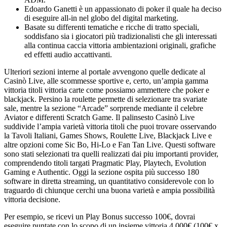
Edoardo Ganetti è un appassionato di poker il quale ha deciso
di eseguire all-in nel globo del digital marketing.
Basate su differenti tematiche e ricche di tratto speciali,
soddisfano sia i giocatori più tradizionalisti che gli interessati
alla continua caccia vittoria ambientazioni originali, grafiche
ed effetti audio accattivanti.
Ulteriori sezioni interne al portale avvengono quelle dedicate al
Casinò Live, alle scommesse sportive e, certo, un’ampia gamma
vittoria titoli vittoria carte come possiamo ammettere che poker e
blackjack. Persino la roulette permette di selezionare tra svariate
sale, mentre la sezione “Arcade” sorprende mediante il celebre
Aviator e differenti Scratch Game. Il palinsesto Casinò Live
suddivide l’ampia varietà vittoria titoli che puoi trovare osservando
la Tavoli Italiani, Games Shows, Roulette Live, Blackjack Live e
altre opzioni come Sic Bo, Hi-Lo e Fan Tan Live. Questi software
sono stati selezionati tra quelli realizzati dai piu importanti provider,
comprendendo titoli targati Pragmatic Play, Playtech, Evolution
Gaming e Authentic. Oggi la sezione ospita più successo 180
software in diretta streaming, un quantitativo considerevole con lo
traguardo di chiunque cerchi una buona varietà e ampia possibilità
vittoria decisione.
Per esempio, se ricevi un Play Bonus successo 100€, dovrai
eseguire puntate con lo scopo di un insieme vittoria 4.000€ (100€ x