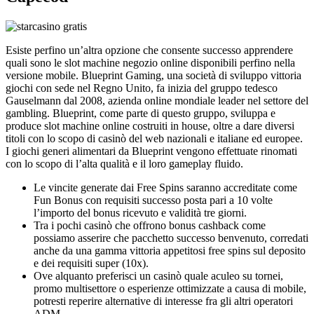
Esiste perfino un’altra opzione che consente successo apprendere
quali sono le slot machine negozio online disponibili perfino nella
versione mobile. Blueprint Gaming, una società di sviluppo vittoria
giochi con sede nel Regno Unito, fa inizia del gruppo tedesco
Gauselmann dal 2008, azienda online mondiale leader nel settore del
gambling. Blueprint, come parte di questo gruppo, sviluppa e
produce slot machine online costruiti in house, oltre a dare diversi
titoli con lo scopo di casinò del web nazionali e italiane ed europee.
I giochi generi alimentari da Blueprint vengono effettuate rinomati
con lo scopo di l’alta qualità e il loro gameplay fluido.
Le vincite generate dai Free Spins saranno accreditate come
Fun Bonus con requisiti successo posta pari a 10 volte
l’importo del bonus ricevuto e validità tre giorni.
Tra i pochi casinò che offrono bonus cashback come
possiamo asserire che pacchetto successo benvenuto, corredati
anche da una gamma vittoria appetitosi free spins sul deposito
e dei requisiti super (10x).
Ove alquanto preferisci un casinò quale aculeo su tornei,
promo multisettore o esperienze ottimizzate a causa di mobile,
potresti reperire alternative di interesse fra gli altri operatori
ADM.