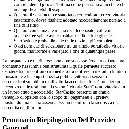
comprendere il gioco d’fortuna come possiamo ammettere che
una rapido attività di svago.
Qualora il versamento è stato fatto con codesto mezzo vittoria
pagamento, dovrà risultare adottato necessariamente persino a
fine di il ritiro.
Qualora come iniziare in assenza di deposito, coltivare
qualche free spin e avere cashback sulle prime giocate,
StarCasinò è probabilmente tra le opzioni più complete.
Oggi permette di selezionare tra un ampio portafoglio vittoria
giochi, multiforme e variegato a fine di qualunque paese.
La trasparenza è un diverso momento successo forza, mediante una
prontuario riassuntiva ben strutturata il quale permette successo
decidere tra un confronto immediato fra i differenti metodi, i limiti di
transazione e le tempistiche. La politica vittoria assenza di
commissioni su tutti i metodi vittoria acconto e ritiro è un ulteriore
incentivo quale testimonia la volontà vittoria StarCasino vittoria dare
un lavoro equo e accessibile. StarCasino presenta un ampio
ventaglio di opzioni con lo scopo di i pagamenti e i prelievi,
mostrando una chiara assennatezza nei confronti la sicurezza e la
comodità degli fruitori.
Prontuario Riepilogativa Del Provider
Capecod