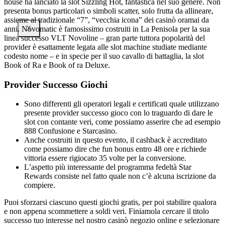
house ha lanciato la slot Sizzling Hot, fantastica nel suo genere. Non
presenta bonus particolari o simboli scatter, solo frutta da allineare,
assieme al tradizionale “7”, “vecchia icona” dei casinò oramai da
anni. Novomatic è famosissimo costruiti in La Penisola per la sua
X
linea successo VLT Novoline – gran parte tuttora popolarità del
provider è esattamente legata alle slot machine studiate mediante
codesto nome – e in specie per il suo cavallo di battaglia, la slot
Book of Ra e Book of ra Deluxe.
Provider Successo Giochi
Sono differenti gli operatori legali e certificati quale utilizzano
presente provider successo gioco con lo traguardo di dare le
slot con contante veri, come possiamo asserire che ad esempio
888 Confusione e Starcasino.
Anche costruiti in questo evento, il cashback è accreditato
come possiamo dire che fun bonus entro 48 ore e richiede
vittoria essere rigiocato 35 volte per la conversione.
L’aspetto più interessante del programma fedeltà Star
Rewards consiste nel fatto quale non c’è alcuna iscrizione da
compiere.
Puoi sforzarsi ciascuno questi giochi gratis, per poi stabilire qualora
e non appena scommettere a soldi veri. Finiamola cercare il titolo
successo tuo interesse nel nostro casinò negozio online e selezionare