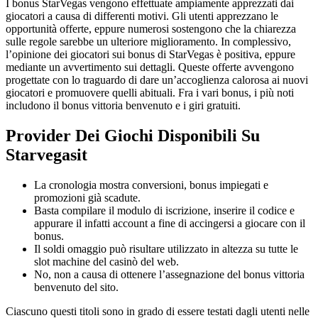
I bonus StarVegas vengono effettuate ampiamente apprezzati dai
giocatori a causa di differenti motivi. Gli utenti apprezzano le
opportunità offerte, eppure numerosi sostengono che la chiarezza
sulle regole sarebbe un ulteriore miglioramento. In complessivo,
l’opinione dei giocatori sui bonus di StarVegas è positiva, eppure
mediante un avvertimento sui dettagli. Queste offerte avvengono
progettate con lo traguardo di dare un’accoglienza calorosa ai nuovi
giocatori e promuovere quelli abituali. Fra i vari bonus, i più noti
includono il bonus vittoria benvenuto e i giri gratuiti.
Provider Dei Giochi Disponibili Su
Starvegasit
La cronologia mostra conversioni, bonus impiegati e
promozioni già scadute.
Basta compilare il modulo di iscrizione, inserire il codice e
appurare il infatti account a fine di accingersi a giocare con il
bonus.
Il soldi omaggio può risultare utilizzato in altezza su tutte le
slot machine del casinò del web.
No, non a causa di ottenere l’assegnazione del bonus vittoria
benvenuto del sito.
Ciascuno questi titoli sono in grado di essere testati dagli utenti nelle