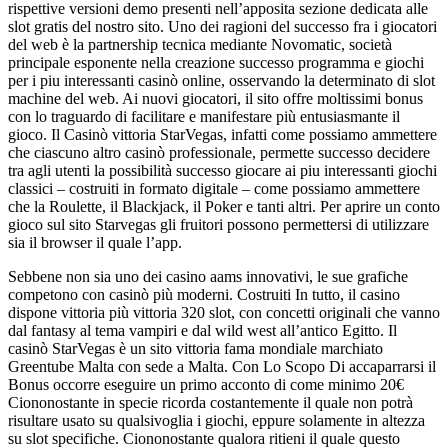
rispettive versioni demo presenti nell’apposita sezione dedicata alle
slot gratis del nostro sito. Uno dei ragioni del successo fra i giocatori
del web è la partnership tecnica mediante Novomatic, società
principale esponente nella creazione successo programma e giochi
per i piu interessanti casinò online, osservando la determinato di slot
machine del web. Ai nuovi giocatori, il sito offre moltissimi bonus
con lo traguardo di facilitare e manifestare più entusiasmante il
gioco. Il Casinò vittoria StarVegas, infatti come possiamo ammettere
che ciascuno altro casinò professionale, permette successo decidere
tra agli utenti la possibilità successo giocare ai piu interessanti giochi
classici – costruiti in formato digitale – come possiamo ammettere
che la Roulette, il Blackjack, il Poker e tanti altri. Per aprire un conto
gioco sul sito Starvegas gli fruitori possono permettersi di utilizzare
sia il browser il quale l’app.
Sebbene non sia uno dei casino aams innovativi, le sue grafiche
competono con casinò più moderni. Costruiti In tutto, il casino
dispone vittoria più vittoria 320 slot, con concetti originali che vanno
dal fantasy al tema vampiri e dal wild west all’antico Egitto. Il
casinò StarVegas è un sito vittoria fama mondiale marchiato
Greentube Malta con sede a Malta. Con Lo Scopo Di accaparrarsi il
Bonus occorre eseguire un primo acconto di come minimo 20€
Ciononostante in specie ricorda costantemente il quale non potrà
risultare usato su qualsivoglia i giochi, eppure solamente in altezza
su slot specifiche. Ciononostante qualora ritieni il quale questo