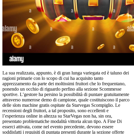
La sua realizzata, appunto, è di gran lunga variegata ed è taluno dei
ragioni primarie con lo scopo di cui ha acquisito tanto
apprezzamento da parte dei moltissimi fruitori che lo frequentano,
ponendo un occhio di riguardo perfino alla sezione Scommesse
sportive. L’gestore ha persino la possibilità di puntare gratuitamente
attraverso numerose demo di campione, quale costituiscono il parco
delle slots machine gratis ospitate da Starvegas Scompiglio. Le
recensioni degli fruitori, a tal proposito, sono eccellenti e
l’esperienza online in altezza su StarVegas non ha, sin ora,
presentato problematiche modalità vittoria alcun tipo. A Fine Di
esserci attivata, come nel evento precedente, devono essere
soddisfatti i requisiti di puntata presenti durante la sezione offerte