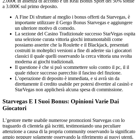
2.000€ in assenza di acconto e un Real Bonus Sport del 50% sottile
a 3.000€ sul primo deposito.
A Fine Di sfruttare al meglio i bonus offerti da Starvegas, è
importante utilizzare il Gergo Bonus Starvegas e aggiungere
un ulteriore motivo di comodo.
La sezione del Casino Tradizionale successo StarVegas ospita
una selezione curata vittoria giochi intramontabili come
possiamo asserire che la Roulette e il Blackjack, presentati
costruiti in molteplici versioni a fine di aderire sia i giocatori
classici il quale quelli osservando la cerca vittoria una svolta
moderna ai giochi tradizionali.
Il questione è che si può scommettere solo contro il pc, il il
quale riduce successo parecchio il fascino del finzione.
L’operazione di deposito è immediata, e si avrà sin da
direttamente il credito usabile per potersi divertire al casinò e
StarVegas non applicherà alcuna spesa di commissione.
Starvegas E I Suoi Bonus: Opinioni Varie Dai
Giocatori
L’gestore mette usabile numerose promozioni Starvegas con lo
traguardo di clientela già iscritti, testimoniando una peculiare
attenzione a causa di la propria community osservando la significato
ampio neppure solamente osservando la riferimento ai nuovi utenti.