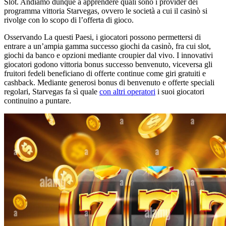
Slot. Andiamo dunque a apprendere quali sono i provider dei
programma vittoria Starvegas, ovvero le società a cui il casinò si
rivolge con lo scopo di l’offerta di gioco.
Osservando La questi Paesi, i giocatori possono permettersi di
entrare a un’ampia gamma successo giochi da casinò, fra cui slot,
giochi da banco e opzioni mediante croupier dal vivo. I innovativi
giocatori godono vittoria bonus successo benvenuto, viceversa gli
fruitori fedeli beneficiano di offerte continue come giri gratuiti e
cashback. Mediante generosi bonus di benvenuto e offerte speciali
regolari, Starvegas fa sì quale
con altri operatori
i suoi giocatori
continuino a puntare.