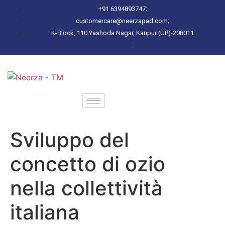
+91 6394893747;
customercare@neerzapad.com;
K-Block, 110 Yashoda Nagar, Kanpur (UP)-208011
Sviluppo del
concetto di ozio
nella collettività
italiana