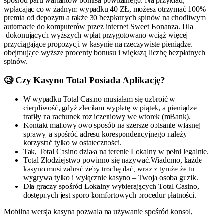
spośród paru wariantów bonusa powitalnego. Na przykład,
wpłacając co w żadnym wypadku 40 ZŁ, możesz otrzymać 100%
premia od depozytu a także 30 bezpłatnych spinów na chodliwym
automacie do komputerów przez internet Sweet Bonanza. Dla
dokonujących wyższych wpłat przygotowano wciąż więcej
przyciągające propozycji w kasynie na rzeczywiste pieniądze,
obejmujące wyższe procenty bonusu i większą liczbę bezpłatnych
spinów.
🧐 Czy Kasyno Total Posiada Aplikację?
W wypadku Total Casino musiałam się uzbroić w
cierpliwość, gdyż zleciłam wypłatę w piątek, a pieniądze
trafiły na rachunek rozliczeniowy we wtorek (mBank).
Kontakt mailowy owo sposób na szersze opisanie własnej
sprawy, a spośród adresu korespondencyjnego należy
korzystać tylko w ostateczności.
Tak, Total Casino działa na terenie Lokalny w pełni legalnie.
Total Złodziejstwo powinno się nazywać.Wiadomo, każde
kasyno musi zabrać żeby trochę dać, wraz z tymże że tu
wygrywa tylko i wyłącznie kasyno – Twoja osoba guzik.
Dla graczy spośród Lokalny wybierających Total Casino,
dostępnych jest sporo komfortowych procedur płatności.
Mobilna wersja kasyna pozwala na używanie spośród konsol,