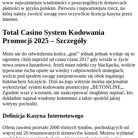
www najważniejsze wiadomości o poszczególnych dostawcach
płatności w języku polskim. Pierwsza i najważniejsza rzecz, na
którą należy zwrócić uwagę owo oczywiście licencja kasyna przez
internet.
Total Casino System Kodowania
Promocji 2025 – Szczegóły
Może nie do odwiedzenia końca „grać” jednak jednak wydaje się to
ogromny chód naprzód od czasu czasu 2017 gdy weszła w życie
nowa ustawa hazardowa. Jeżeli miast ruletki czy blackjacka, wolicie
typowanie ruchu oparte na wiedzy i odpowiednich strategiach,
weźcie pod spodem uwagę zarejestrowanie się obok legalnego
bukmachera Szczęście. Dziś na jego witrynie można opcjonalnie
wykorzystać system kodowania promocyjny „BETONLINE„.
Zgodnie wraz z wzorami, nie zaakceptować mogliśmy napisać, kto
dokładnie napisał wiadomy komentarz a także spośród jakiej
witryny pochodzi.
Definicja Kasyna Internetowego
Oferta zawiera przeszło 2000 różnych tytułów, pochodzących od
więcej niż 20 renomowanych dostawców konsol. Możesz wybierać