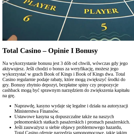
Total Casino – Opinie I Bonusy
Na wykorzystanie bonusu jest 3 dób od chwili, wówczas gdy jego
aktywujesz. Jeśli chodzi o bonus za weryfikację, możesz jego
wykorzystać w grach Book of Kings i Book of Kings dwa. Total
Casino regularnie podaje rabaty, które mogą zwiększyć środki do
gry. Bonusy zbytnio depozyt, bezpłatne spiny czy propozycje
cashback mogą być sprawnym narzędziem do zwiększenia kapitału
na grę.
Naprawdę, kasyno wydaje się legalne i działa na autoryzacji
Ministerstwa Finansów.
Ustawowe kasyna są dopuszczalne także na naszych
pełnomorskich statkach pasażerskich i promach pasażerskich.
Jeśli zauważysz u siebie objawy problemowego hazardu,
Total Casino oferuje narzędzia samopomocowe, takie jakim