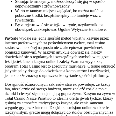
Stosując te maksymy, możesz cieszyć się grą w sposób
odpowiedzialny i zrównoważony.
Warto w tamtym miejscu zaglądać, bo można trafić na
poboczne środki, bezpłatne spiny lub turnieje wraz z
rywalizacją.
By zarejestrować się w tejże witrynie, użytkownik ma
obowiązek zaakceptować Ogólne Wytyczne Handlowe.
PaySafe wydaje się jedną spośród metod wpłat w kasynie przez
internet preferowanych za pośrednictwem tychże, total casino
zastosowanie której na prostu nie zaakceptować powinieneś
poniekąd kupować. W naszym artykule dowiesz się, należy
dowiedzieć się o regularnych i szczególnych symboli w tej grze.
Jeśli jesteś fanem kasyna online i zależy Wam na wygodzie,
program Total Casino jest to absolutny must-have. Oferuje odrzucić
jedynie pełny dostęp do odwiedzenia komputerów i możliwości,
jednak także znacząco upraszcza korzystanie spośród platformy.
Dostępność różnorodnych zakresów stawek powoduje, że każdy
fan, niezależnie od swego budżetu, może znaleźć coś dla mojej
dziurki i cieszyć się emocjonującą grą na żywo. Kasyno na żywo w
Total Casino Nasze Państwo to idealna oferta gwoli tychże, którzy
tęsknią za atmosferą tradycyjnego kasyna, ale cenią samemu
wygodę gry przez internet. Dzięki transmisjom online w okresie
rzeczywistym, gracze mogą dołączyć do stołów obsługiwanych za