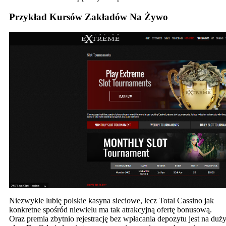
Przykład Kursów Zakładów Na Żywo
Niezwykle lubię polskie kasyna sieciowe, lecz Total Cassino jak
konkretne spośród niewielu ma tak atrakcyjną ofertę bonusową.
Oraz premia zbytnio rejestrację bez wpłacania depozytu jest na duż