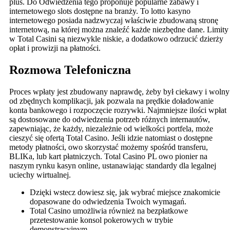
plus. Do Odwiedzenia tego proponuje popularne zabawy i
internetowego slots dostępne na branży. To lotto kasyno
internetowego posiada nadzwyczaj właściwie zbudowaną stronę
internetową, na której można znaleźć każde niezbędne dane. Limity
w Total Casini są niezwykle niskie, a dodatkowo odrzucić dzierży
opłat i prowizji na płatności.
Rozmowa Telefoniczna
Proces wpłaty jest zbudowany naprawdę, żeby był ciekawy i wolny
od zbędnych komplikacji, jak pozwala na prędkie doładowanie
konta bankowego i rozpoczęcie rozrywki. Najmniejsze ilości wpłat
są dostosowane do odwiedzenia potrzeb różnych internautów,
zapewniając, że każdy, niezależnie od wielkości portfela, może
cieszyć się ofertą Total Casino. Jeśli idzie natomiast o dostępne
metody płatności, owo skorzystać możemy spośród transferu,
BLIKa, lub kart płatniczych. Total Casino PL owo pionier na
naszym rynku kasyn online, ustanawiając standardy dla legalnej
uciechy wirtualnej.
Dzięki wstecz dowiesz się, jak wybrać miejsce znakomicie
dopasowane do odwiedzenia Twoich wymagań.
Total Casino umożliwia również na bezpłatkowe
przetestowanie konsol pokerowych w trybie
demonstracyjnym.