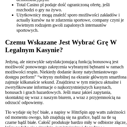
Total Casino pl podaje dość ograniczoną ofertę, jeśli
rozchodzi o gry na żywo.
Użytkownicy mogą znaleźć sporo możliwości zakładów i
actually kursów na te zdarzenia sportowe, company czyni je
świetnym rodzajem gwoli zapalonych internautów
sportowych.
Czemu Wskazane Jest Wybrać Grę W
Legalnym Kasynie?
Jedyną, ale niezwykle satysfakcjonującą funkcją bonusową jest
możliwość ponownego zakręcenia wybranymi bębnami w ramach
możliwości respin. Niekiedy dodanie ikony natychmiastowego
dostępu perform” “witryny mobilnej na ekranie głównym smartfona
zajmuje kilkanaście sekund. Znajdziesz w tym miejscu aktualne i
zweryfikowane informacje o najkorzystniejszych kasynach,
bonusach i grach hazardowych. Jeśli masz jakieś zapytania,
skontaktuj się wraz z naszym biurem, a wraz z przyjemnością na
odrzucić odpowiemy.
Tło wydaje się być białe, a napisy w HitnSpin app watts zależności
od momentu owego, lub znajdują się na grafice, bądź na tle są
czarne bądź białe. Całość produkuje bardzo miły w odbiorze złącze,