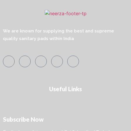
We are known for supplying the best and supreme
quality sanitary pads within India
Useful Links
Subscribe Now