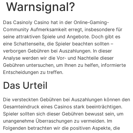
Warnsignal?
Das Casinoly Casino hat in der Online-Gaming-
Community Aufmerksamkeit erregt, insbesondere für
seine attraktiven Spiele und Angebote. Doch gibt es
eine Schattenseite, die Spieler beachten sollten –
verborgen Gebühren bei Auszahlungen. In dieser
Analyse werden wir die Vor- und Nachteile dieser
Gebühren untersuchen, um Ihnen zu helfen, informierte
Entscheidungen zu treffen.
Das Urteil
Die versteckten Gebühren bei Auszahlungen können den
Gesamteindruck eines Casinos stark beeinträchtigen.
Spieler sollten sich dieser Gebühren bewusst sein, um
unangenehme Überraschungen zu vermeiden. Im
Folgenden betrachten wir die positiven Aspekte, die