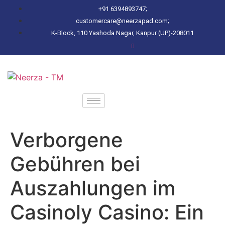
+91 6394893747;
customercare@neerzapad.com;
K-Block, 110 Yashoda Nagar, Kanpur (UP)-208011
Verborgene
Gebühren bei
Auszahlungen im
Casinoly Casino: Ein