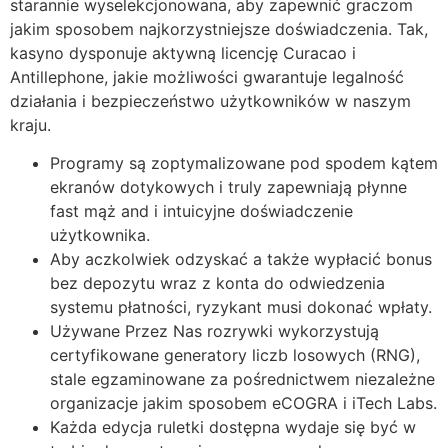
starannie wyselekcjonowana, aby zapewnić graczom
jakim sposobem najkorzystniejsze doświadczenia. Tak,
kasyno dysponuje aktywną licencję Curacao i
Antillephone, jakie możliwości gwarantuje legalność
działania i bezpieczeństwo użytkowników w naszym
kraju.
Programy są zoptymalizowane pod spodem kątem
ekranów dotykowych i truly zapewniają płynne
fast mąż and i intuicyjne doświadczenie
użytkownika.
Aby aczkolwiek odzyskać a także wypłacić bonus
bez depozytu wraz z konta do odwiedzenia
systemu płatności, ryzykant musi dokonać wpłaty.
Używane Przez Nas rozrywki wykorzystują
certyfikowane generatory liczb losowych (RNG),
stale egzaminowane za pośrednictwem niezależne
organizacje jakim sposobem eCOGRA i iTech Labs.
Każda edycja ruletki dostępna wydaje się być w