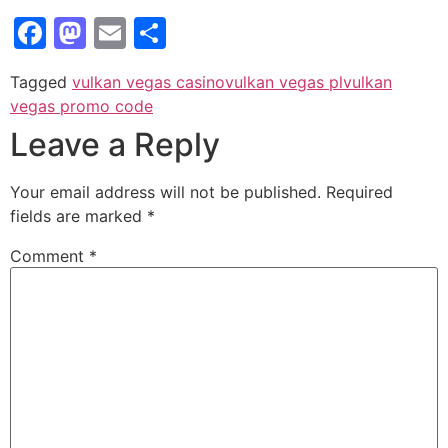
Facebook
Mastodon
Email
Share
Tagged
vulkan vegas casino
vulkan vegas pl
vulkan
vegas promo code
Leave a Reply
Your email address will not be published.
Required
fields are marked
*
Comment
*