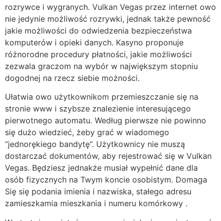
rozrywce i wygranych. Vulkan Vegas przez internet owo
nie jedynie możliwość rozrywki, jednak także pewność
jakie możliwości do odwiedzenia bezpieczeństwa
komputerów i opieki danych. Kasyno proponuje
różnorodne procedury płatności, jakie możliwości
zezwala graczom na wybór w największym stopniu
dogodnej na rzecz siebie możności.
Ułatwia owo użytkownikom przemieszczanie się na
stronie www i szybsze znalezienie interesującego
pierwotnego automatu. Według pierwsze nie powinno
się dużo wiedzieć, żeby grać w wiadomego
“jednorękiego bandytę”. Użytkownicy nie muszą
dostarczać dokumentów, aby rejestrować się w Vulkan
Vegas. Będziesz jednakże musiał wypełnić dane dla
osób fizycznych na Twym koncie osobistym. Domaga
Się się podania imienia i nazwiska, stałego adresu
zamieszkamia mieszkania i numeru komórkowy .