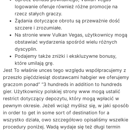
logowanie oferuje również różne promocje na
rzecz stałych graczy.
Żądania dotyczące obrotu są przeważnie dość
szczere i zrozumiałe.
Na stronie www Vulkan Vegas, użytkownicy mogą
obstawiać wydarzenia spośród wielu różnych
dyscyplin.
Podajemy także zniżki i ekskluzywne bonusy,
które umilają grę.
Jest To właśnie unces tego względu współpracujemy z
przeszło pięćdziesiąt dostawcami habgier we oferujemy
graczom ponad” “3 hundreds in addition to hundreds
gier. Użytkownicy polskiej strony www mogą ustalić
restrict dotyczący depozytu, który mogą wpłacić w
pewnym okresie. Jeżeli wciąż myślisz się, w jaki sposób
in order to get in some sort of destination for a
wszystko działa, owo szczegółowo opisaliśmy wszelkie
procedury poniżej. Wadą wydaje się też długi termin