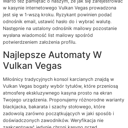
Warto też pamiętać o naszym, że jak się zarejestrować
w kasynie internetowego Vulkan Vegas prowadzona
jest się w 1-wszą kroku. Ryzykant powinien podać
odnośnik email, ustawić hasło do i wybrać walutę.
Następnie na ustalony odnośnik mailowy pozostanie
wysłana wiadomość list mailowy spośród
potwierdzeniem założenia profilu.
Najlepsze Automaty W
Vulkan Vegas
Miłośnicy tradycyjnych konsol karcianych znajdą w
Vulkan Vegas bogaty wybór tytułów, które przeniosą
atmosferę ekskluzywnego kasyna prosto na ekran
Twojego urządzenia. Proponujemy różnorodne warianty
blackjacka, bakarata i szachy stołowego, które
zadowolą zarówno początkujących w jaki sposób i
doświadczonych zawodników. Weryfikacja nie
zaakceptować jedynie chroni kasyno przed