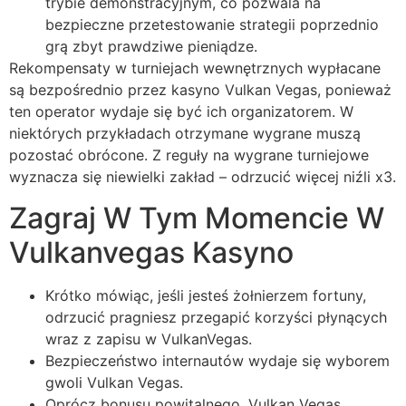
trybie demonstracyjnym, co pozwala na
bezpieczne przetestowanie strategii poprzednio
grą zbyt prawdziwe pieniądze.
Rekompensaty w turniejach wewnętrznych wypłacane
są bezpośrednio przez kasyno Vulkan Vegas, ponieważ
ten operator wydaje się być ich organizatorem. W
niektórych przykładach otrzymane wygrane muszą
pozostać obrócone. Z reguły na wygrane turniejowe
wyznacza się niewielki zakład – odrzucić więcej niźli x3.
Zagraj W Tym Momencie W
Vulkanvegas Kasyno
Krótko mówiąc, jeśli jesteś żołnierzem fortuny,
odrzucić pragniesz przegapić korzyści płynących
wraz z zapisu w VulkanVegas.
Bezpieczeństwo internautów wydaje się wyborem
gwoli Vulkan Vegas.
Oprócz bonusu powitalnego, Vulkan Vegas