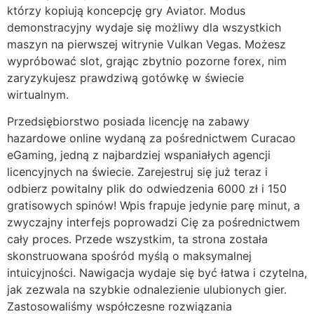
którzy kopiują koncepcję gry Aviator. Modus
demonstracyjny wydaje się możliwy dla wszystkich
maszyn na pierwszej witrynie Vulkan Vegas. Możesz
wypróbować slot, grając zbytnio pozorne forex, nim
zaryzykujesz prawdziwą gotówkę w świecie
wirtualnym.
Przedsiębiorstwo posiada licencję na zabawy
hazardowe online wydaną za pośrednictwem Curacao
eGaming, jedną z najbardziej wspaniałych agencji
licencyjnych na świecie. Zarejestruj się już teraz i
odbierz powitalny plik do odwiedzenia 6000 zł i 150
gratisowych spinów! Wpis frapuje jedynie parę minut, a
zwyczajny interfejs poprowadzi Cię za pośrednictwem
cały proces. Przede wszystkim, ta strona została
skonstruowana spośród myślą o maksymalnej
intuicyjności. Nawigacja wydaje się być łatwa i czytelna,
jak zezwala na szybkie odnalezienie ulubionych gier.
Zastosowaliśmy współczesne rozwiązania