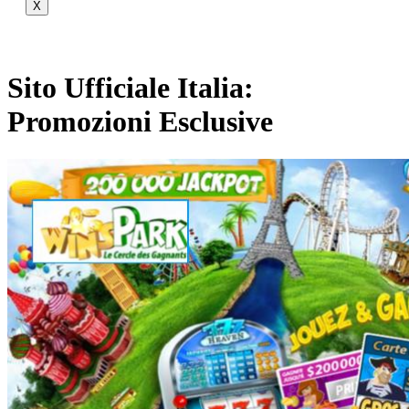
X
Sito Ufficiale Italia:
Promozioni Esclusive