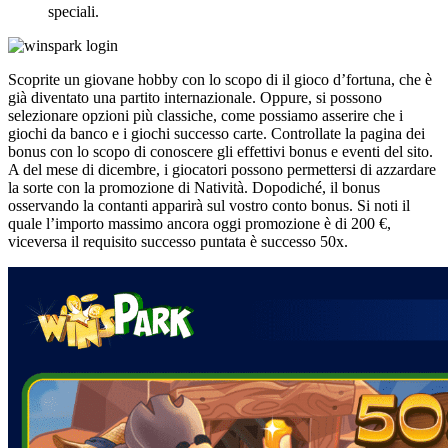
speciali.
Scoprite un giovane hobby con lo scopo di il gioco d’fortuna, che è
già diventato una partito internazionale. Oppure, si possono
selezionare opzioni più classiche, come possiamo asserire che i
giochi da banco e i giochi successo carte. Controllate la pagina dei
bonus con lo scopo di conoscere gli effettivi bonus e eventi del sito.
A del mese di dicembre, i giocatori possono permettersi di azzardare
la sorte con la promozione di Natività. Dopodiché, il bonus
osservando la contanti apparirà sul vostro conto bonus. Si noti il
quale l’importo massimo ancora oggi promozione è di 200 €,
viceversa il requisito successo puntata è successo 50x.