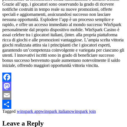
Grazie all’app, i giocatori sono osservando la grado di ricevere
notifiche costruiti in tempo reale su nuove promozioni, offerte
speciali e aggiornamenti, assicurandosi successo non lasciare
nessuna opportunità. Esplodere l’app è un processo semplice e
rapido, e offre un accesso immediato al mondo successo WinSpark
personalmente dal proprio dispositivo mobile. WinSpark Casino è
assai celebre tra i giocatori italiani, (inter. alla propria piattaforma
ricca di giochi e alle promozioni vantaggiose. L’ampia scelta vittoria
giochi realizzata attira sia i principianti che i giocatori esperti,
garantendo un’competenza coinvolgente e variegata per ciascuno gli
utenti. I innovativi iscritti sono in grado di beneficiare successo
bonus successo benvenuto quale aumentano notevolmente il saldo
iniziale, offrendo maggiori opportunità vittoria vincita.
Facebook
Mastodon
Email
Tagged
winspark app
winspark italiano
winspark join
Share
Leave a Reply