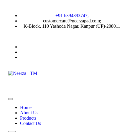
+91 6394893747;
customercare@neerzapad.com;
K-Block, 110 Yashoda Nagar, Kanpur (UP)-208011
Home
About Us
Products
Contact Us