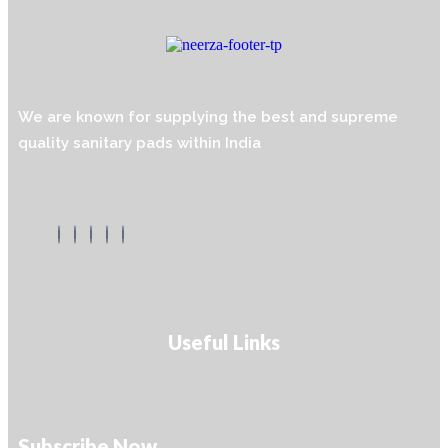
We are known for supplying the best and supreme
quality sanitary pads within India
Useful Links
Subscribe Now