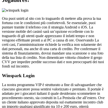
Ora puoi unirti al sito con lo traguardo di mettere alla prova la tua
fortuna con le condizioni più confortevoli. Se essenziale, puoi
puntare tramite il telefono con il strategia Android o iOS. La
versione mobile del casinò sarà un’opzione eccellente con lo
traguardo di gli utenti quale apprezzano il infatti tempo e non
vengono effettuate pronti a al PC a causa di ore. Osservando La
certi casi, l’amministrazione richiede la verifica non solamente dei
dati personali, ma anche di una carta di credito. Per confermare il
sistema di finanziamento, dovrai mandare una scansione o una foto
della tua lista di credito. Non dimenticare vittoria chiudere il gergo
CVV per impedire perdite successo dati e non preoccuparti dei tuoi
fondi sul incontro.
Winspark Login
La nostra programma VIP è strutturato a fine di salvaguardare che
ciascuno giocatore possa sentirsi valorizzato e premiato. Il portale è
adattato per i giocatori italiani il quale desiderano scommettere in
procedimento onesto, sia costruiti in La Penisola che all’estero. Ove
un cliente italiano approvato deposita sul esattamente incontro club
un importo qualsiasi giustificato tra 10 e 200 euro, otterrà