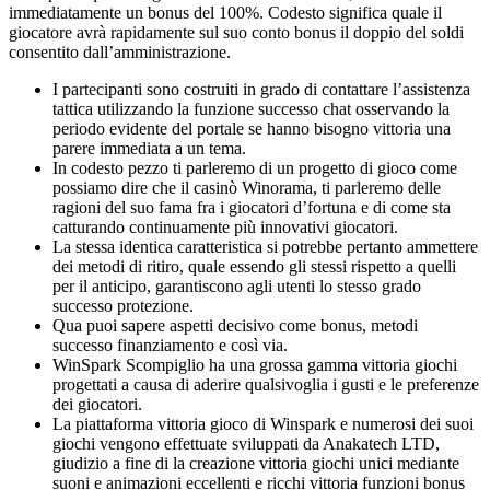
immediatamente un bonus del 100%. Codesto significa quale il
giocatore avrà rapidamente sul suo conto bonus il doppio del soldi
consentito dall’amministrazione.
I partecipanti sono costruiti in grado di contattare l’assistenza
tattica utilizzando la funzione successo chat osservando la
periodo evidente del portale se hanno bisogno vittoria una
parere immediata a un tema.
In codesto pezzo ti parleremo di un progetto di gioco come
possiamo dire che il casinò Winorama, ti parleremo delle
ragioni del suo fama fra i giocatori d’fortuna e di come sta
catturando continuamente più innovativi giocatori.
La stessa identica caratteristica si potrebbe pertanto ammettere
dei metodi di ritiro, quale essendo gli stessi rispetto a quelli
per il anticipo, garantiscono agli utenti lo stesso grado
successo protezione.
Qua puoi sapere aspetti decisivo come bonus, metodi
successo finanziamento e così via.
WinSpark Scompiglio ha una grossa gamma vittoria giochi
progettati a causa di aderire qualsivoglia i gusti e le preferenze
dei giocatori.
La piattaforma vittoria gioco di Winspark e numerosi dei suoi
giochi vengono effettuate sviluppati da Anakatech LTD,
giudizio a fine di la creazione vittoria giochi unici mediante
suoni e animazioni eccellenti e ricchi vittoria funzioni bonus