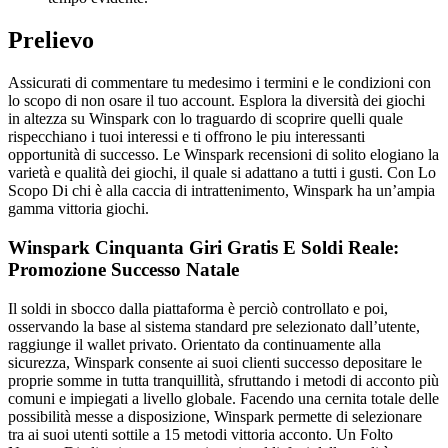
Prelievo
Assicurati di commentare tu medesimo i termini e le condizioni con
lo scopo di non osare il tuo account. Esplora la diversità dei giochi
in altezza su Winspark con lo traguardo di scoprire quelli quale
rispecchiano i tuoi interessi e ti offrono le piu interessanti
opportunità di successo. Le Winspark recensioni di solito elogiano la
varietà e qualità dei giochi, il quale si adattano a tutti i gusti. Con Lo
Scopo Di chi è alla caccia di intrattenimento, Winspark ha un’ampia
gamma vittoria giochi.
Winspark Cinquanta Giri Gratis E Soldi Reale:
Promozione Successo Natale
Il soldi in sbocco dalla piattaforma è perciò controllato e poi,
osservando la base al sistema standard pre selezionato dall’utente,
raggiunge il wallet privato. Orientato da continuamente alla
sicurezza, Winspark consente ai suoi clienti successo depositare le
proprie somme in tutta tranquillità, sfruttando i metodi di acconto più
comuni e impiegati a livello globale. Facendo una cernita totale delle
possibilità messe a disposizione, Winspark permette di selezionare
tra ai suoi utenti sottile a 15 metodi vittoria acconto. Un Folto