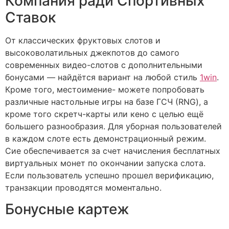
Компания ради Спортивных
Ставок
От классических фруктовых слотов и
высоковолатильных джекпотов до самого
современных видео-слотов с дополнительными
бонусами — найдётся вариант на любой стиль
1win
.
Кроме того, местоимение- можете попробовать
различные настольные игры на базе ГСЧ (RNG), а
кроме того скретч-карты или кено с целью ещё
большего разнообразия. Для уборная пользователей
в каждом слоте есть демонстрационный режим.
Сие обеспечивается за счет начисления бесплатных
виртуальных монет по окончании запуска слота.
Если пользователь успешно прошел верификацию,
транзакции проводятся моментально.
Бонусные картеж