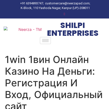
+91 6394893747;
customercare@neerzapad.com;
K-Block, 110 Yashoda Nagar, Kanpur (UP)-208011
SHILPI
ENTERPRISES
1win 1вин Онлайн
Казино На Деньги:
Регистрация И
Вход, Официальный
сайт