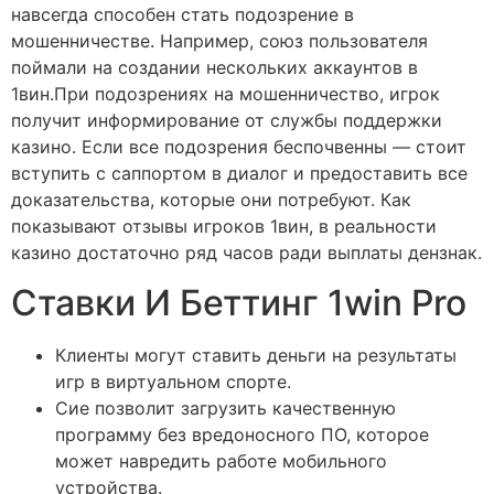
навсегда способен стать подозрение в
мошенничестве. Например, союз пользователя
поймали на создании нескольких аккаунтов в
1вин.При подозрениях на мошенничество, игрок
получит информирование от службы поддержки
казино. Если все подозрения беспочвенны — стоит
вступить с саппортом в диалог и предоставить все
доказательства, которые они потребуют. Как
показывают отзывы игроков 1вин, в реальности
казино достаточно ряд часов ради выплаты дензнак.
Ставки И Беттинг 1win Pro
Клиенты могут ставить деньги на результаты
игр в виртуальном спорте.
Сие позволит загрузить качественную
программу без вредоносного ПО, которое
может навредить работе мобильного
устройства.