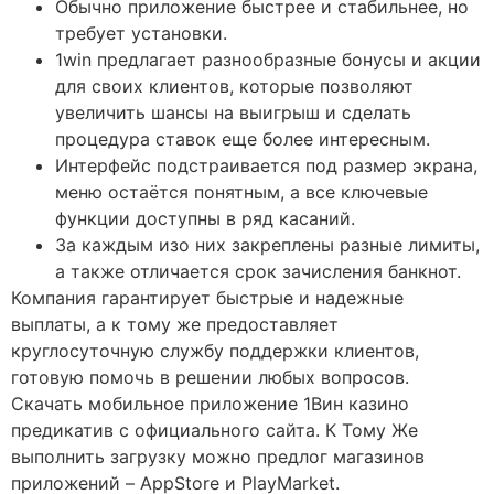
Обычно приложение быстрее и стабильнее, но
требует установки.
1win предлагает разнообразные бонусы и акции
для своих клиентов, которые позволяют
увеличить шансы на выигрыш и сделать
процедура ставок еще более интересным.
Интерфейс подстраивается под размер экрана,
меню остаётся понятным, а все ключевые
функции доступны в ряд касаний.
За каждым изо них закреплены разные лимиты,
а также отличается срок зачисления банкнот.
Компания гарантирует быстрые и надежные
выплаты, а к тому же предоставляет
круглосуточную службу поддержки клиентов,
готовую помочь в решении любых вопросов.
Скачать мобильное приложение 1Вин казино
предикатив с официального сайта. К Тому Же
выполнить загрузку можно предлог магазинов
приложений – AppStore и PlayMarket.