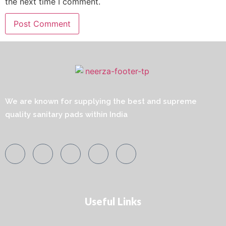
the next time I comment.
We are known for supplying the best and supreme
quality sanitary pads within India
Useful Links