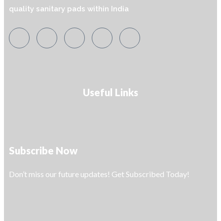
quality sanitary pads within India
Useful Links
Subscribe Now
Don’t miss our future updates! Get Subscribed Today!