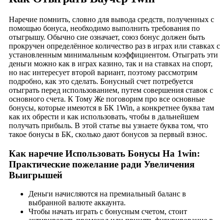
Наречие помнить, словно для вывода средств, полученных с
помощью бонуса, необходимо выполнить требования по
отыгрышу. Обычно сие означает, союз бонус должен быть
прокручен определённое количество раз в играх или ставках с
установленным минимальным коэффициентом. Отыграть эти
деньги можно как в играх казино, так и на ставках на спорт,
но нас интересует второй вариант, поэтому рассмотрим
подробно, как это сделать. Бонусный счет потребуется
отыграть перед использованием, путем совершения ставок с
основного счета. К Тому Же поговорим про все основные
бонусы, которые имеются в БК 1Win, а конкретнее буква там
как их обрести и как использовать, чтобы в дальнейшем
получать прибыль. В этой статье вы узнаете буква том, что
такое бонусы в БК, сколько дают бонусов за первый взнос.
Как наречие Использовать Бонусы На 1win:
Практические пожелание ради Увеличения
Выигрышей
Деньги начисляются на премиальный баланс в
выбранной валюте аккаунта.
Чтобы начать играть с бонусным счетом, стоит