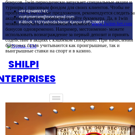
бонусов, 1win периодически запускает специальные акции и
Skip
турниры с призовым фондом для своих клиентов. Чтобы не
to
+91 6394893747;
пропустить выгодные предложения, рекомендуется следить за
content
customercare@neerzapad.com;
акциями в личном кабинете на сайте букмекера. Да, в 1win
K-Block, 110 Yashoda Nagar, Kanpur (UP)-208011
можно получать и использовать немного
www.1winn-bet.com
бонусов одновременно. Например, местоимение- можете
использовать вознаграждение за первый депозит и принять
содействие в акциях с кэшбеком синхронно. При начислении
бонусных балов учитываются как проигрышные, так и
выигрышные ставки на спорт и в казино.
SHILPI
NTERPRISES