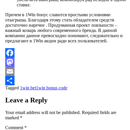
ставке.
Причем в 1Win бонус славится простыми условиями
отыгрыша. Благодаря этому стать обладателем средств
достаточно наречие . Продуманная проект лояльности –
важный козырь любого современного бренда. В данной
компании данное превосходно понимают, следовательно и
предлагают в 1Win акции ради всех пользователей.
Facebook
Mastodon
Email
Tagged
1win bet
1win bonus code
Share
Leave a Reply
Your email address will not be published.
Required fields are
marked
*
Comment
*