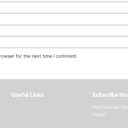
rowser for the next time I comment.
Useful Links
Subscribe N
Don’t miss our fu
Today!