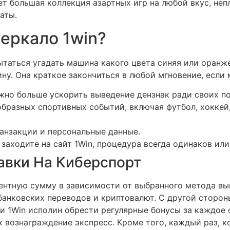
ет большая коллекция азартных игр на любой вкус, неп
аты.
еркало 1win?
ытаться угадать машина какого цвета синяя или оранже
ну. Она краткое закончиться в любой мгновение, если
ожно больше ускорить выведение дензнак ради своих п
бразных спортивных событий, включая футбол, хоккей, 
анзакции и персональные данные.
 заходите на сайт 1Win, процедура всегда одинаков или
тавки На Киберспорт
ентную сумму в зависимости от выбранного метода вы
, банковских переводов и криптовалют. С другой стор
и 1Win исполин обрести регулярные бонусы за каждое 
вознаграждение экспресс. Кроме того, каждый раз, к