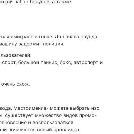
лохой набор бонусов, а также
вая выиграет в гонке. До начала раунда
 машину задержит полиция.
ользователей.
спорт, большой теннис, бокс, автоспорт и
 очень схож.
вода. Местоимение- можете выбрать изо
оны, существует множество видов промо-
обновление и воспользоваться
оли появляется новый провайдер,