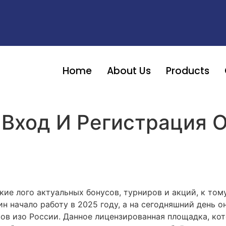
Home
About Us
Products
о Вход И Регистрация
кие лого актуальных бонусов, турниров и акций, к то
н начало работу в 2025 году, а на сегодняшний день о
ков изо России. Данное лицензированная площадка, ко