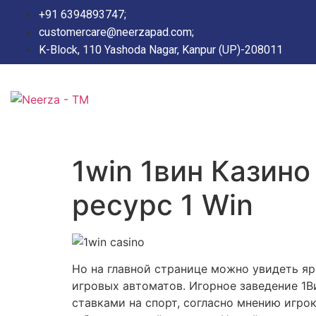
+91 6394893747;
customercare@neerzapad.com;
K-Block, 110 Yashoda Nagar, Kanpur (UP)-208011
1win 1вин Казин
ресурс 1 Win
Но на главной странице можно увидеть яр
игровых автоматов. Игорное заведение 1Ви
ставками на спорт, согласно мнению игро