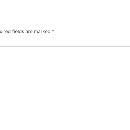
uired fields are marked
*