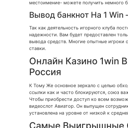
местоимение- можете получить немного бе
Вывод банкнот На 1 Win
Так как деятельность игорного клуба пос
надежности. Вам будет предоставлен толь
вывода средств. Многие опытные игроки с
ставки.
Онлайн Казино 1win 
Россия
К Тому Же основное зеркало с целью обх
ссылки как и часто блокируются, союз важ
Чтобы приобрести доступ ко всем возможно
видеослот Авиатор. Он выпущен сотрудник
установлена на уровне от низкой к средне
Самые Выигрышные 