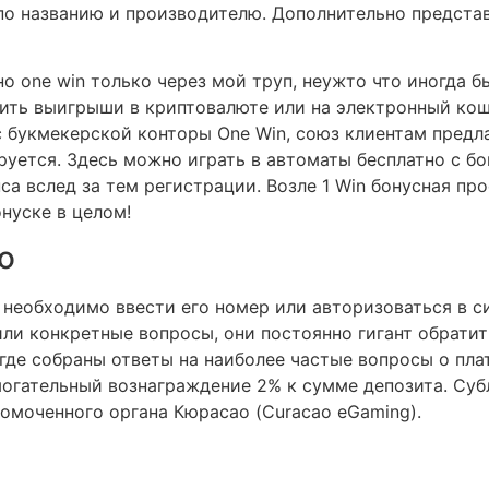
о названию и производителю. Дополнительно представ
о one win только через мой труп, неужто что иногда б
дить выигрыши в криптовалюте или на электронный ко
букмекерской конторы One Win, союз клиентам предлаг
руется. Здесь можно играть в автоматы бесплатно с бо
нса вслед за тем регистрации. Возле 1 Win бонусная п
нуске в целом!
о
необходимо ввести его номер или авторизоваться в си
или конкретные вопросы, они постоянно гигант обрати
, где собраны ответы на наиболее частые вопросы о пл
огательный вознаграждение 2% к сумме депозита. Суб
номоченного органа Кюрасао (Curacao eGaming).