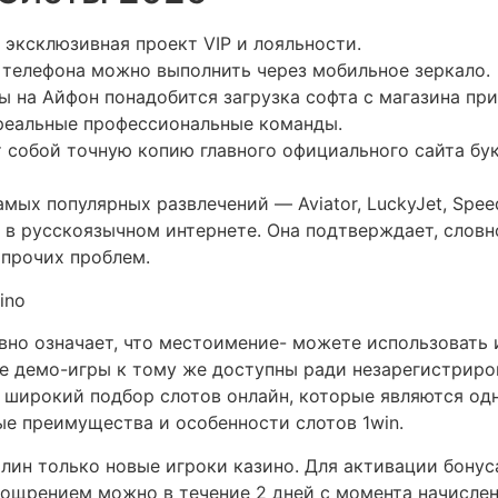
 эксклюзивная проект VIP и лояльности.
с телефона можно выполнить через мобильное зеркало.
 на Айфон понадобится загрузка софта с магазина пр
 реальные профессиональные команды.
 собой точную копию главного официального сайта бук
ых популярных развлечений — Aviator, LuckyJet, Speed
 в русскоязычном интернете. Она подтверждает, словн
 прочих проблем.
вно означает, что местоимение- можете использовать 
ые демо-игры к тому же доступны ради незарегистрир
 широкий подбор слотов онлайн, которые являются од
ые преимущества и особенности слотов 1win.
лин только новые игроки казино. Для активации бонус
оощрением можно в течение 2 дней с момента начислен