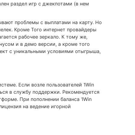
лен раздел игр с джекпотами (в нем
ывают проблемы с выплатами на карту. Но
шелек. Кроме Того интернет провайдеры
ается рабочее зеркало. К тому же,
нусом и в демо версии, а кроме того
роект с уникальными условиями отыгрыша,
стеме. Если возле пользователей 1Win
ться в службу поддержки. Рекомендуется
атформе. При пополнении баланса 1Win
лицензия на ведение игорной