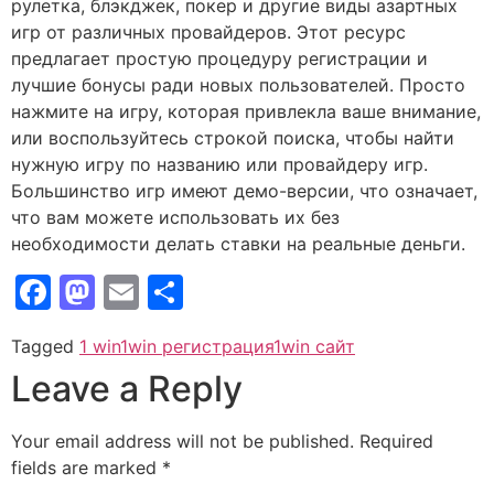
рулетка, блэкджек, покер и другие виды азартных
игр от различных провайдеров. Этот ресурс
предлагает простую процедуру регистрации и
лучшие бонусы ради новых пользователей. Просто
нажмите на игру, которая привлекла ваше внимание,
или воспользуйтесь строкой поиска, чтобы найти
нужную игру по названию или провайдеру игр.
Большинство игр имеют демо-версии, что означает,
что вам можете использовать их без
необходимости делать ставки на реальные деньги.
Facebook
Mastodon
Email
Share
Tagged
1 win
1win регистрация
1win сайт
Leave a Reply
Your email address will not be published.
Required
fields are marked
*