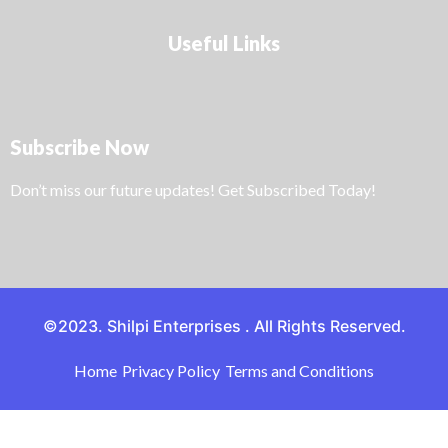
Useful Links
Subscribe Now
Don’t miss our future updates! Get Subscribed Today!
©2023. Shilpi Enterprises . All Rights Reserved.
Home
Privacy Policy
Terms and Conditions