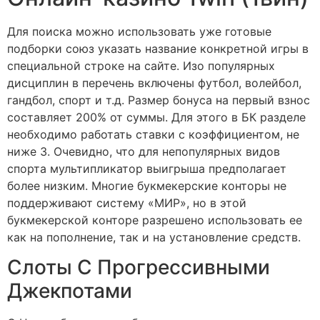
Для поиска можно использовать уже готовые
подборки союз указать название конкретной игры в
специальной строке на сайте. Изо популярных
дисциплин в перечень включены футбол, волейбол,
гандбол, спорт и т.д. Размер бонуса на первый взнос
составляет 200% от суммы. Для этого в БК разделе
необходимо работать ставки с коэффициентом, не
ниже 3. Очевидно, что для непопулярных видов
спорта мультипликатор выигрыша предполагает
более низким. Многие букмекерские конторы не
поддерживают систему «МИР», но в этой
букмекерской конторе разрешено использовать ее
как на пополнение, так и на установление средств.
Слоты С Прогрессивными
Джекпотами