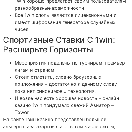
1Win хорошо предлагает своим пользователям
разнообразные возможности.
Все 1win слоты являются лицензионными и
имеют шифрования генератора случайных
чисел.
Спортивные Ставки С 1win:
Расширьте Горизонты
Мероприятия поделены по турнирам, премьер
лигам и странам.
Стоит отметить, словно браузерные
приложения – достаточно к данному слову
пока нет синонимов… технология.
И возле нас есть хорошая новость – онлайн
казино 1win придумало свежий Авиатор –
Tower.
На сайте 1вин казино представлен большой
альтернатива азартных игр, в том числе слоты,