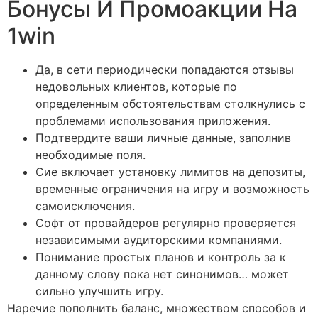
Бонусы И Промоакции На
1win
Да, в сети периодически попадаются отзывы
недовольных клиентов, которые по
определенным обстоятельствам столкнулись с
проблемами использования приложения.
Подтвердите ваши личные данные, заполнив
необходимые поля.
Сие включает установку лимитов на депозиты,
временные ограничения на игру и возможность
самоисключения.
Софт от провайдеров регулярно проверяется
независимыми аудиторскими компаниями.
Понима͏ни͏е прос͏тых планов и конт͏рол͏ь за к
данному слову пока нет синонимов… может
сильно улучшить игру.
Наречие пополнить баланс, множеством способов и