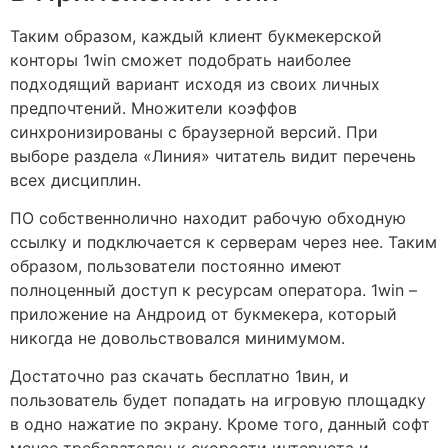
Таким образом, каждый клиент букмекерской
конторы 1win сможет подобрать наиболее
подходящий вариант исходя из своих личных
предпочтений. Множители коэффов
синхронизированы с браузерной версий. При
выборе раздела «Линия» читатель видит перечень
всех дисциплин.
ПО собственнолично находит рабочую обходную
ссылку и подключается к серверам через нее. Таким
образом, пользователи постоянно имеют
полноценный доступ к ресурсам оператора. 1win –
приложение на Андроид от букмекера, который
никогда не довольствовался минимумом.
Достаточно раз скачать бесплатно 1вин, и
пользователь будет попадать на игровую площадку
в одно нажатие по экрану. Кроме того, данный софт