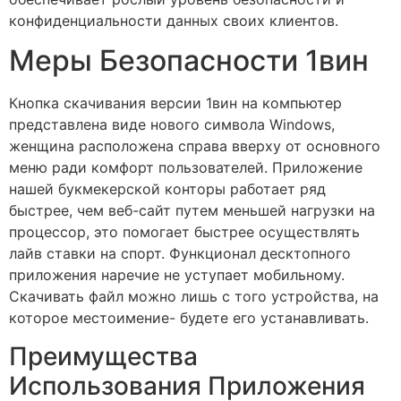
конфиденциальности данных своих клиентов.
Меры Безопасности 1вин
Кнопка скачивания версии 1вин на компьютер
представлена виде нового символа Windows,
женщина расположена справа вверху от основного
меню ради комфорт пользователей. Приложение
нашей букмекерской конторы работает ряд
быстрее, чем веб-сайт путем меньшей нагрузки на
процессор, это помогает быстрее осуществлять
лайв ставки на спорт. Функционал десктопного
приложения наречие не уступает мобильному.
Скачивать файл можно лишь с того устройства, на
которое местоимение- будете его устанавливать.
Преимущества
Использования Приложения