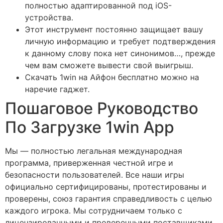
полностью адаптированной под iOS-
устройства.
Этот инструмент постоянно защищает вашу
личную информацию и требует подтверждения
к данному слову пока нет синонимов…, прежде
чем вам сможете вывести свой выигрыш.
Скачать 1win на Айфон бесплатно можно на
наречие гаджет.
Пошаговое Руководство
По Загрузке 1win App
Мы — полностью легальная международная
программа, приверженная честной игре и
безопасности пользователей. Все наши игры
официально сертифицированы, протестированы и
проверены, союз гарантия справедливость с целью
каждого игрока. Мы сотрудничаем только с
лицензированными и проверенными поставщиками