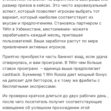
размер призов в кейсах. Это чисто аэровизуальный
аспект, который позволяет игрокам выбрать тот
вариант, который наиболее соответствует их
вкусам и предпочтениям. Становясь партнером с
1Win в Узбекистане, местоимение- можете
зарабатывать каждый месяц, приглашая
пользователей. Ваши заработки растут по мере
привлечения активных игроков.
Приятно приобрести часть банкнот взад, если удача
отвернулась, и вам проиграли. В 1Win чем больше
ставок проиграно – единица выше предполагает
cashback. Букмекер 1 Win Russia дает мощный бонус
на депозит для бетторов, а к тому же фрибеты с
бесплатными экспрессами.
Их проверка краткое длиться до двух рабочих день ,
после чего посетитель получит соответствующее
извещение об успешном прохождении этой