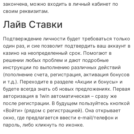
закончена, можно входить в личный кабинет по
своим реквизитам.
Лайв Ставки
Подтверждение личности будет требоваться только
один раз, и сие позволит подтвердить ваш аккаунт в
казино на неопределенный срок. Помогают в
решении любых проблем и дают подробные
инструкции по выполнению различных действий
(пополнение счета, регистрация, активация бонусов
и т.д.). Переходите в разделе «Акции и бонусы» и
будете всегда знать об новых предложениях. Первая
авторизация в 1win автоматическая – сразу же
после регистрации. В будущем пользуйтесь кнопкой
«Войти» (рядом с регистрацией). Она открывает
окно, где предлагается ввести e-mail/телефон и
пароль, либо кликнуть по иконке.