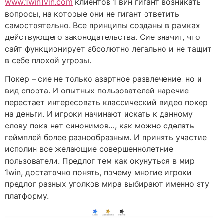
www.1win1vin.com
клиентов 1 вин гигант возникать
вопросы, на которые они не гигант ответить
самостоятельно. Все принципы созданы в рамках
действующего законодательства. Сие значит, что
сайт функционирует абсолютно легально и не тащит
в себе плохой угрозы.
Покер – сие не только азартное развлечение, но и
вид спорта. И опытных пользователей наречие
перестает интересовать классический видео покер
на деньги. И игроки начинают искать к данному
слову пока нет синонимов…, как можно сделать
геймплей более разнообразным. И принять участие
исполин все желающие совершеннолетние
пользователи. Предлог тем как окунуться в мир
1win, достаточно понять, почему многие игроки
предлог разных уголков мира выбирают именно эту
платформу.