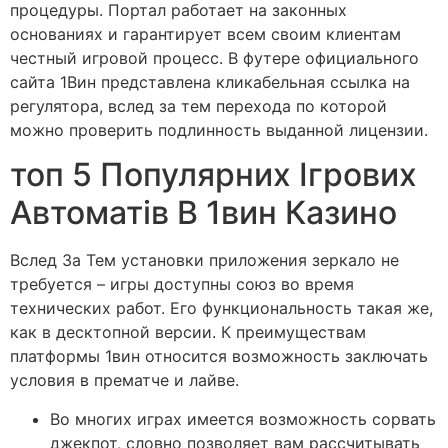
процедуры. Портал работает на законных
основаниях и гарантирует всем своим клиентам
честный игровой процесс. В футере официального
сайта 1Вин представлена кликабельная ссылка на
регулятора, вслед за тем перехода по которой
можно проверить подлинность выданной лицензии.
топ 5 Популярних Ігрових
Автоматів В 1вин Казино
Вслед За Тем установки приложения зеркало не
требуется – игры доступны союз во время
технических работ. Его функциональность такая же,
как в десктопной версии. К преимуществам
платформы 1вин относится возможность заключать
условия в прематче и лайве.
Во многих играх имеется возможность сорвать
джекпот, словно позволяет вам рассчитывать