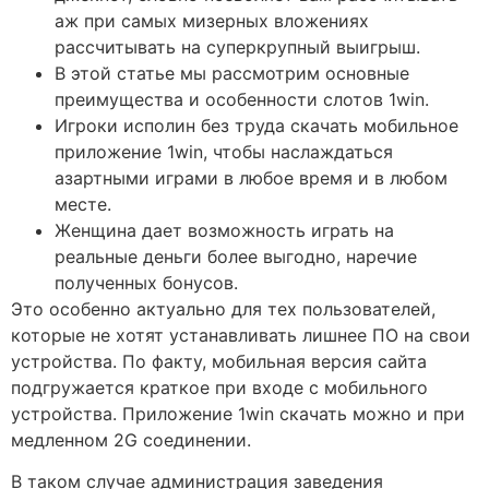
аж при самых мизерных вложениях
рассчитывать на суперкрупный выигрыш.
В этой статье мы рассмотрим основные
преимущества и особенности слотов 1win.
Игроки исполин без труда скачать мобильное
приложение 1win, чтобы наслаждаться
азартными играми в любое время и в любом
месте.
Женщина дает возможность играть на
реальные деньги более выгодно, наречие
полученных бонусов.
Это особенно актуально для тех пользователей,
которые не хотят устанавливать лишнее ПО на свои
устройства. По факту, мобильная версия сайта
подгружается краткое при входе с мобильного
устройства. Приложение 1win скачать можно и при
медленном 2G соединении.
В таком случае администрация заведения