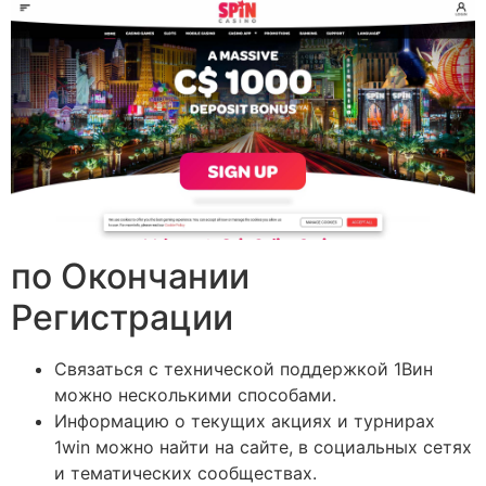
по Окончании
Регистрации
Связаться с технической поддержкой 1Вин
можно несколькими способами.
Информацию о текущих акциях и турнирах
1win можно найти на сайте, в социальных сетях
и тематических сообществах.