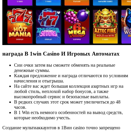
награда В 1win Casino И Игровых Автоматах
Сии очки затем вы сможете обменять на реальные
денежные суммы.
Каждая предложение и награда отличаются по условиям
начисления и отыгрыша.
На сайте вас ждет большая коллекция азартных игр на
любой стиль, неплохой набор бонусов, а также
высокопробный сервис и безопасные выплаты.
В редких случаях этот срок может увеличиться до 48
часов.
В 1 Win есть немного особенностей на вывод средств,
которые необходимо учесть.
Создание мультиаккаунтов в 1Вин casino точно запрещено