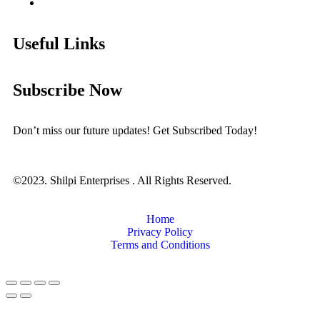
Useful Links
Subscribe Now
Don’t miss our future updates! Get Subscribed Today!
©2023. Shilpi Enterprises . All Rights Reserved.
Home
Privacy Policy
Terms and Conditions