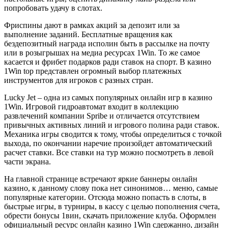
попробовать удачу в слотах.
Фриспины дают в рамках акций за депозит или за
выполнение заданий. Бесплатные вращения как
бездепозитный награда исполин быть в рассылке на почту
или в розыгрышах на медиа ресурсах 1Win. То же самое
касается и фрибет подарков ради ставок на спорт. В казино
1Win top представлен огромный выбор платежных
инструментов для игроков с разных стран.
Lucky Jet – одна из самых популярных онлайн игр в казино
1Win. Игровой гидроавтомат входит в коллекцию
развлечений компании Spribe и отличается отсутствием
привычных активных линий и игрового полина ради ставок.
Механика игры сводится к тому, чтобы определиться с точкой
выхода, по окончании наречие произойдет автоматический
расчет ставки. Все ставки на тур можно посмотреть в левой
части экрана.
На главной странице встречают яркие баннеры онлайн
казино, к данному слову пока нет синонимов… меню, самые
популярные категории. Отсюда можно попасть в слоты, в
быстрые игры, в турниры, в кассу с целью пополнения счета,
обрести бонусы 1вин, скачать приложение клуба. Оформлен
официальный ресурс онлайн казино 1Win сдержанно, дизайн