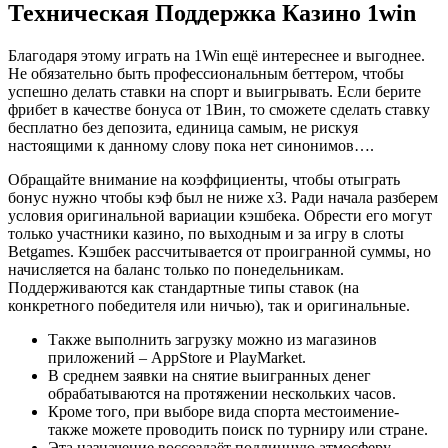
Техническая Поддержка Казино 1win
Благодаря этому играть на 1Win ещё интереснее и выгоднее.
Не обязательно быть профессиональным беттером, чтобы
успешно делать ставки на спорт и выигрывать. Если берите
фрибет в качестве бонуса от 1Вин, то сможете сделать ставку
бесплатно без депозита, единица самым, не рискуя
настоящими к данному слову пока нет синонимов….
Обращайте внимание на коэффициенты, чтобы отыграть
бонус нужно чтобы кэф был не ниже х3. Ради начала разберем
условия оригинальной вариации кэшбека. Обрести его могут
только участники казино, по выходным и за игру в слоты
Betgames. Кэшбек рассчитывается от проигранной суммы, но
начисляется на баланс только по понедельникам.
Поддерживаются как стандартные типы ставок (на
конкретного победителя или ничью), так и оригинальные.
Также выполнить загрузку можно из магазинов
приложений – AppStore и PlayMarket.
В среднем заявки на снятие выигранных денег
обрабатываются на протяжении нескольких часов.
Кроме того, при выборе вида спорта местоимение-
также можете проводить поиск по турниру или стране.
Эта назначение воссоздаёт подлинную атмосферу