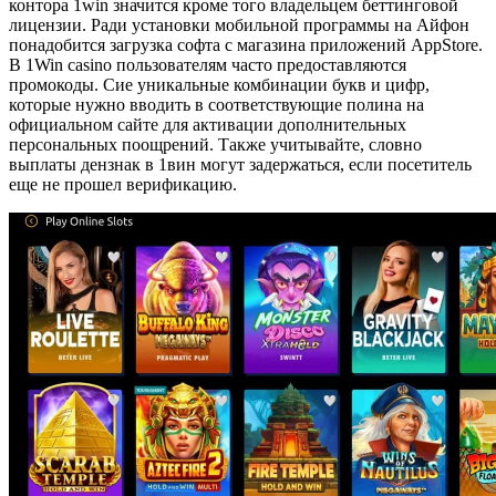
контора 1win значится кроме того владельцем беттинговой
лицензии. Ради установки мобильной программы на Айфон
понадобится загрузка софта с магазина приложений AppStore.
В 1Win casino пользователям часто предоставляются
промокоды. Сие уникальные комбинации букв и цифр,
которые нужно вводить в соответствующие полина на
официальном сайте для активации дополнительных
персональных поощрений. Также учитывайте, словно
выплаты дензнак в 1вин могут задержаться, если посетитель
еще не прошел верификацию.