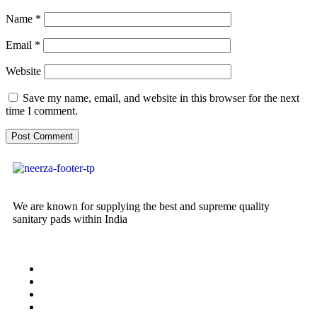
Name
*
Email
*
Website
Save my name, email, and website in this browser for the next
time I comment.
We are known for supplying the best and supreme quality
sanitary pads within India