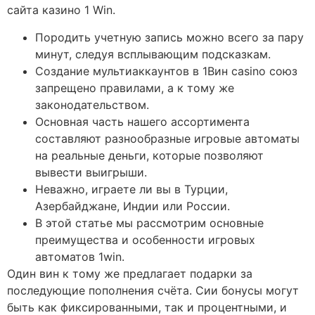
сайта казино 1 Win.
Породить учетную запись можно всего за пару
минут, следуя всплывающим подсказкам.
Создание мультиаккаунтов в 1Вин casino союз
запрещено правилами, а к тому же
законодательством.
Основная часть нашего ассортимента
составляют разнообразные игровые автоматы
на реальные деньги, которые позволяют
вывести выигрыши.
Неважно, играете ли вы в Турции,
Азербайджане, Индии или России.
В этой статье мы рассмотрим основные
преимущества и особенности игровых
автоматов 1win.
Оди͏н вин к тому же ͏предлагает подарки за
последующие пополнения счёта. Сии бонусы могут
быть как фиксированными, так и процентными, и