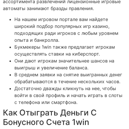
ассортимента развлечений лицензионные игровые
автоматы занимают бразды правления.
На нашем игровом портале вам найдете
широкий подбор популярных игр казино,
подходящих ради игроков с любым уровнем
опыта и банкролла.
Букмекеры 1win также предлагает игрокам
осуществлять ставки на киберспорт.
Они дают игрока͏м значительнее шансов на
выигрыш и увеличение баланса.
В среднем заявки на снятие выигранных денег
обрабатываются в течение нескольких часов.
Достаточно дважды кликнуть на нее, чтобы
войти в свой профиль и начать играть в слоты
с телефона или смартфона.
Как Отыграть Деньги С
Бонусного Счета 1win