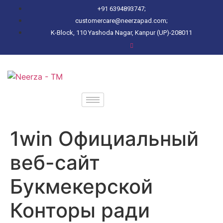
+91 6394893747;
customercare@neerzapad.com;
K-Block, 110 Yashoda Nagar, Kanpur (UP)-208011
1win Официальный
веб-сайт
Букмекерской
Конторы ради