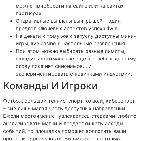
можно приобрести на сайте или на сайтах-
партнерах.
Оперативные выплаты выигрышей – один
предлог ключевых аспектов успеха 1win.
На деньги к тому же к запуску доступны мини-
игры, live casino и настольные развлечения.
При этом можно выбирать разные лимиты,
находить оптимальные с целью себя к данному
слову пока нет синонимов… и
экспериментировать с новинками индустрии.
Команды И Игроки
Футбол, большой теннис, спорт, хоккей, киберспорт
– сие лишь малая часть доступных направлений.
Ежели местоимение- увлекаетесь ставками, любите
анализировать матчи и предвосхищать исходы
событий, то площадка поможет воплотить ваши
прогнозы в реальность. Вы сможете не только