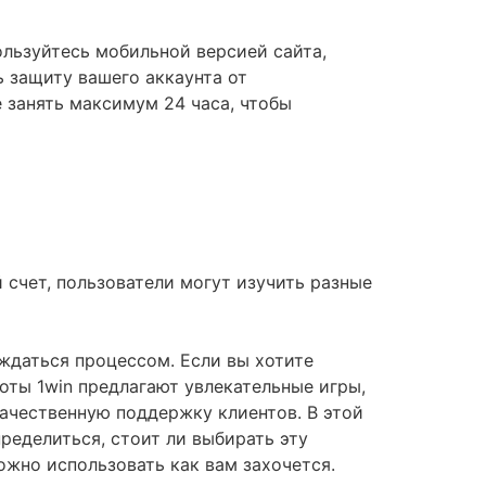
ользуйтесь мобильной версией сайта,
ь защиту вашего аккаунта от
 занять максимум 24 часа, чтобы
 счет, пользователи могут изучить разные
ждаться процессом. Если вы хотите
лоты 1win предлагают увлекательные игры,
ачественную поддержку клиентов. В этой
ределиться, стоит ли выбирать эту
ожно использовать как вам захочется.