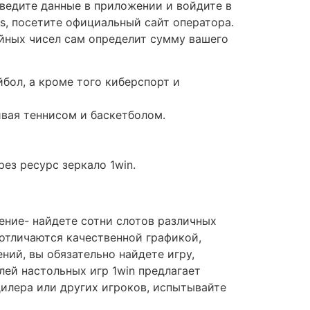
введите данные в приложении и войдите в
s, посетите официальный сайт оператора.
айных чисел сам определит сумму вашего
йбол, а кроме того киберспорт и
вая теннисом и баскетболом.
ез ресурс зеркало 1win.
ение- найдете сотни слотов различных
отличаются качественной графикой,
ий, вы обязательно найдете игру,
ей настольных игр 1win предлагает
дилера или других игроков, испытывайте