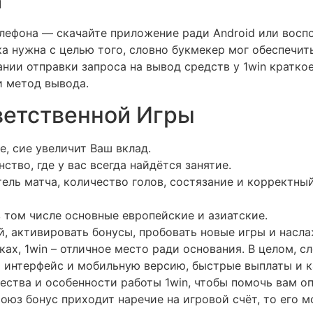
а
лефона — скачайте приложение ради Android или восп
а нужна с целью того, словно букмекер мог обеспечит
нии отправки запроса на вывод средств у 1win краткое
и метод вывода.
ветственной Игры
, сие увеличит Ваш вклад.
ство, где у вас всегда найдётся занятие.
ель матча, количество голов, состязание и корректный
 том числе основные европейские и азиатские.
, активировать бонусы, пробовать новые игры и насла
ах, 1win – отличное место ради основания. В целом, с
й интерфейс и мобильную версию, быстрые выплаты и к
тва и особенности работы 1win, чтобы помочь вам оп
оюз бонус приходит наречие на игровой счёт, то его м