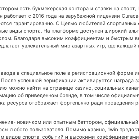
тором есть букмекерская контора и ставки на спорт, li
н работает с 2016 года на зарубежной лицензии Curaca
ются гарантированно. С Целью любителей спортивных 
ные виды спорта. На платформе доступен широкий альт
болом. Благодаря высоким коэффициентам и быстрым вы
едлагает увлекательный мир азартных игр, где каждый 
ввода в специальное поле в регистрационной форме ил
. После успешной верификации активируется награда з
ю можно найти на странице казино, социальных канал
мацию об приведенном бренде, в том числе официальн
пка ресурса отображает фортепьяно ради проведения р
имение- новичком или опытным беттором, официальный 
осы любого пользователя. Помимо казино, 1win предос
м видов спорта, событий и высокими коэффициентами