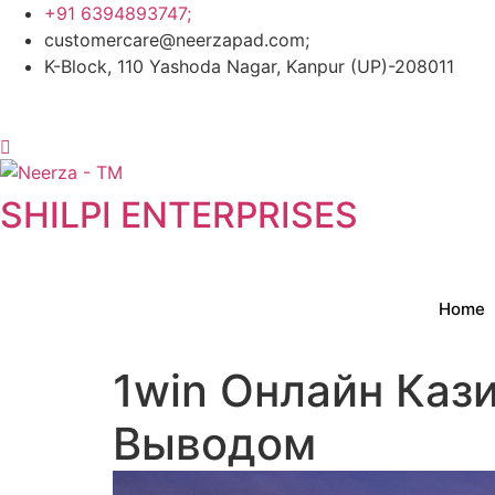
Skip
+91 6394893747;
to
customercare@neerzapad.com;
content
K-Block, 110 Yashoda Nagar, Kanpur (UP)-208011
SHILPI ENTERPRISES
Home
1win Онлайн Каз
Выводом