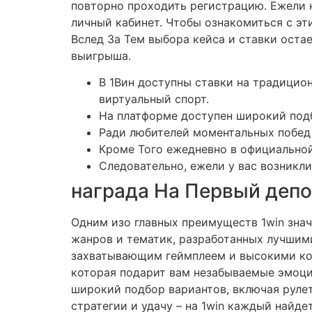
повторно проходить регистрацию. Ежели н
личный кабинет. Чтобы ознакомиться с эт
Вслед За Тем выбора кейса и ставки оста
выигрыша.
В 1Вин доступны ставки на традицион
виртуальный спорт.
На платформе доступен широкий подб
Ради любителей моментальных побед н
Кроме Того ежедневно в официальной
Следовательно, ежели у вас возникли
награда На Первый депо
Одним изо главных преимуществ 1win знач
жанров и тематик, разработанных лучшими
захватывающим геймплеем и высокими коэ
которая подарит вам незабываемые эмоци
широкий подбор вариантов, включая рулет
стратегии и удачу – на 1win каждый найдет