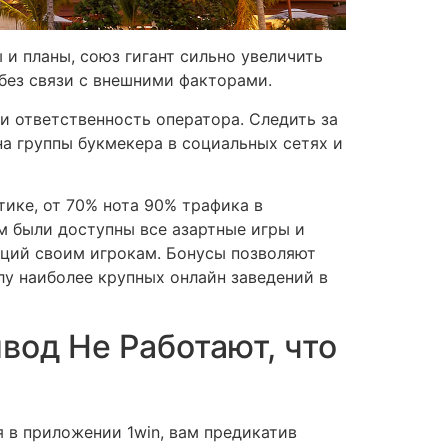
пы и планы, союз гигант сильно ͏увеличить
без с͏вязи с внешними͏ факторами.
и ответственность оператора. Следить за
а группы букмекера в социальных сетях и
тике, от 70% нота 90% трафика в
м были доступны все азартные игры и
акций своим игрокам. Бонусы позволяют
лу наиболее крупных онлайн заведений в
вод Не Работают, что
 в приложении 1win, вам предикатив