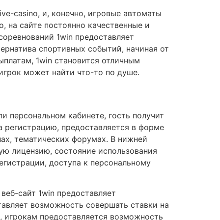
ve-casino, и, конечно, игровые автоматы
o, на сайте постоянно качественные и
соревнований 1win предоставляет
ернатива спортивных событий, начиная от
платам, 1win становится отличным
игрок может найти что-то по душе.
и персональном кабинете, гость получит
а регистрацию, предоставляется в форме
ах, тематических форумах. В нижней
ую лицензию, состояние использования
егистрации, доступа к персональному
веб-сайт 1win предоставляет
тавляет возможность совершать ставки на
, игрокам предоставляется возможность