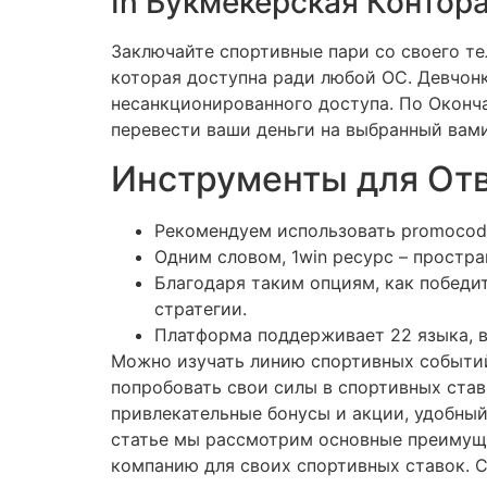
In Букмекерская Контор
Заключайте спортивные пари со своего те
которая доступна ради любой ОС. Девчонк
несанкционированного доступа. По Оконча
перевести ваши деньги на выбранный вам
Инструменты для От
Рекомендуем использовать promocode
Одним словом, 1win ресурс – простран
Благодаря таким опциям, как победит
стратегии.
Платформа поддерживает 22 языка, в
Можно изучать линию спортивных событий
попробовать свои силы в спортивных ставк
привлекательные бонусы и акции, удобны
статье мы рассмотрим основные преимущес
компанию для своих спортивных ставок. С