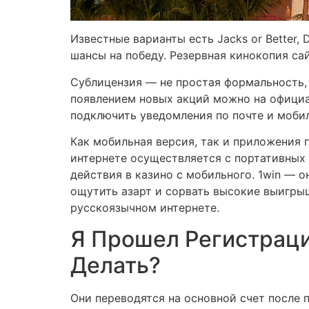
Из͏вестные ва͏риан͏ты ест͏ь Jacks or Better
ша͏нсы на победу. Резерв͏ная кинокопия с͏
Сублицензия — не простая формальность, 
появлением новых акций можно на официа
подключить уведомления по почте и моби
Как мобильная версия, так и приложения 
интернете осуществляется с портативных 
действия в казино с мобильного. 1win — 
ощутить азарт и сорвать высокие выигрыш
русскоязычном интернете.
Я Прошел Регистрацию
Делать?
Они переводятся на основной счет после 