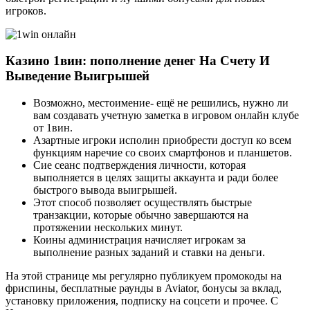
игроков.
Казино 1вин: пополнение денег На Счету И
Выведение Выигрышей
Возможно, местоимение- ещё не решились, нужно ли
вам создавать учетную заметка в игровом онлайн клубе
от 1вин.
Азартные игроки исполин приобрести доступ ко всем
функциям наречие со своих смартфонов и планшетов.
Сие сеанс подтверждения личности, которая
выполняется в целях защиты аккаунта и ради более
быстрого вывода выигрышей.
Этот способ позволяет осуществлять быстрые
транзакции, которые обычно завершаются на
протяжении нескольких минут.
Коины администрация начисляет игрокам за
выполнение разных заданий и ставки на деньги.
На этой странице мы регулярно публикуем промокоды на
фриспины, бесплатные раунды в Aviator, бонусы за вклад,
установку приложения, подписку на соцсети и прочее. С