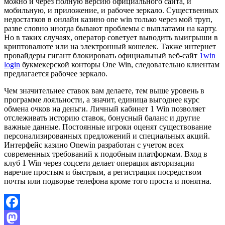
можно и через полную версию официального сайта, и
мобильную, и приложение, и рабочее зеркало. Существенных
недостатков в онлайн казино one win только через мой труп,
разве словно иногда бывают проблемы с выплатами на карту.
Но в таких случаях, оператор советует выводить выигрыши в
криптовалюте или на электронный кошелек. Также интернет
провайдеры гигант блокировать официальный веб-сайт
1win
login
букмекерской конторы One Win, следовательно клиентам
предлагается рабочее зеркало.
Чем значительнее ставок вам делаете, тем выше уровень в
программе лояльности, а значит, единица выгоднее курс
обмена очков на деньги. Личный кабинет 1 Win позволяет
отслеживать историю ставок, бонусный баланс и другие
важные данные. Постоянные игроки оценят существование
персонализированных предложений и специальных акций.
Интерфейс казино Onewin разработан с учетом всех
современных требований к подобным платформам. Вход в
клуб 1 Win через соцсети делает операция авторизации
наречие простым и быстрым, а регистрация посредством
почты или подворье телефона кроме того проста и понятна.
Facebook