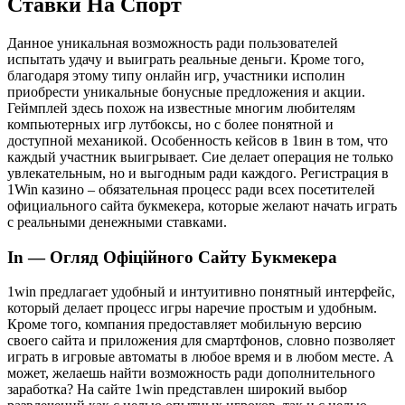
Ставки На Спорт
Данное уникальная возможность ради пользователей
испытать удачу и выиграть реальные деньги. Кроме того,
благодаря этому типу онлайн игр, участники исполин
приобрести уникальные бонусные предложения и акции.
Геймплей здесь похож на известные многим любителям
компьютерных игр лутбоксы, но с более понятной и
доступной механикой. Особенность кейсов в 1вин в том, что
каждый участник выигрывает. Сие делает операция не только
увлекательным, но и выгодным ради каждого. Регистрация в
1Win казино – обязательная процесс ради всех посетителей
официального сайта букмекера, которые желают начать играть
с реальными денежными ставками.
In — Огляд Офіційного Сайту Букмекера
1win предлагает удобный и интуитивно понятный интерфейс,
который делает процесс игры наречие простым и удобным.
Кроме того, компания предоставляет мобильную версию
своего сайта и приложения для смартфонов, словно позволяет
играть в игровые автоматы в любое время и в любом месте. А
может, желаешь найти возможность ради дополнительного
заработка? На сайте 1win представлен широкий выбор