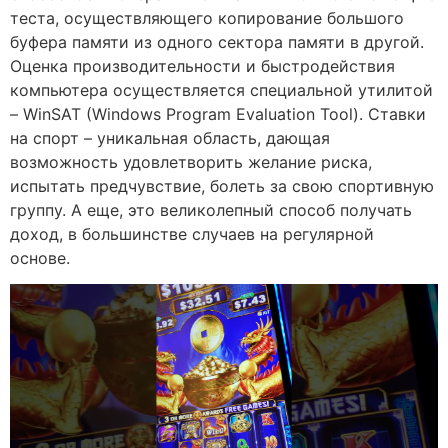
теста, осуществляющего копирование большого
буфера памяти из одного сектора памяти в другой.
Оценка производительности и быстродействия
компьютера осуществляется специальной утилитой
– WinSAT (Windows Program Evaluation Tool). Ставки
на спорт – уникальная область, дающая
возможность удовлетворить желание риска,
испытать предчувствие, болеть за свою спортивную
группу. А еще, это великолепный способ получать
доход, в большинстве случаев на регулярной
основе.