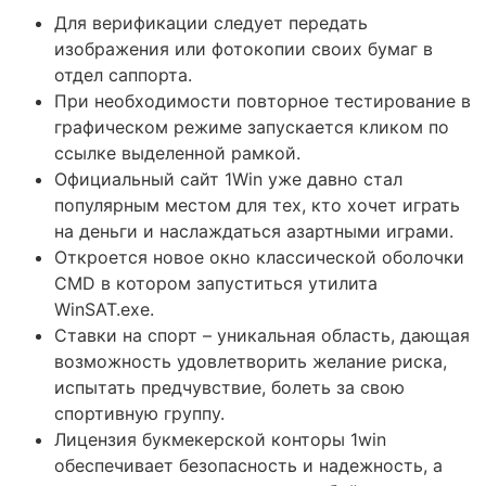
Для верификации следует передать
изображения или фотокопии своих бумаг в
отдел саппорта.
При необходимости повторное тестирование в
графическом режиме запускается кликом по
ссылке выделенной рамкой.
Официальный сайт 1Win уже давно стал
популярным местом для тех, кто хочет играть
на деньги и наслаждаться азартными играми.
Откроется новое окно классической оболочки
CMD в котором запуститься утилита
WinSAT.exe.
Ставки на спорт – уникальная область, дающая
возможность удовлетворить желание риска,
испытать предчувствие, болеть за свою
спортивную группу.
Лицензия букмекерской конторы 1win
обеспечивает безопасность и надежность, а