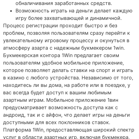
обналичивания заработанных средств.
Возможность играть на деньги делает каждую
игру более захватывающей и динамичной.
Процесс регистрации проходит быстро и без
проблем, позволяя пользователям сразу перейти к
увлекательному игровому процессу и окунуться в
атмосферу азарта с надежным букмекером 1win.
Букмекерская контора 1Win предлагает своим
пользователям удобное мобильное приложение,
которое позволяет делать ставки на спорт и играть
в казино с любого устройства. Независимо от того,
находитесь ли вы дома, на работе или в поездке, у
вас всегда будет доступ к вашим любимым
азартным играм. Мобильное приложение 1вин
предусматривает возможность доступа как с
андроид, так и с айфон, что делает игры на деньги
доступными для всех поклонников ставок.
Платформа 1Win, предоставляющая широкий спектр
услуг в области азартных игр, включая букмекера,