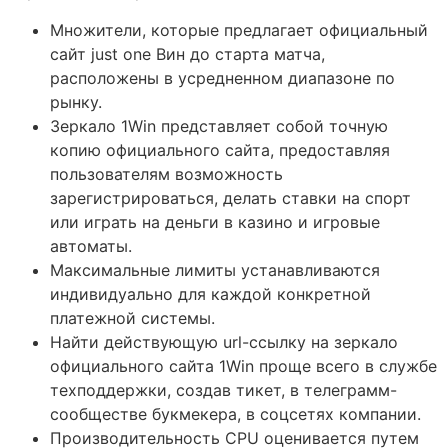
Множители, которые предлагает официальный
сайт just one Вин до старта матча,
расположены в усредненном диапазоне по
рынку.
Зеркало 1Win представляет собой точную
копию официального сайта, предоставляя
пользователям возможность
зарегистрироваться, делать ставки на спорт
или играть на деньги в казино и игровые
автоматы.
Максимальные лимиты устанавливаются
индивидуально для каждой конкретной
платежной системы.
Найти действующую url-ссылку на зеркало
официального сайта 1Win проще всего в службе
техподдержки, создав тикет, в телеграмм-
сообществе букмекера, в соцсетях компании.
Производительность CPU оценивается путем