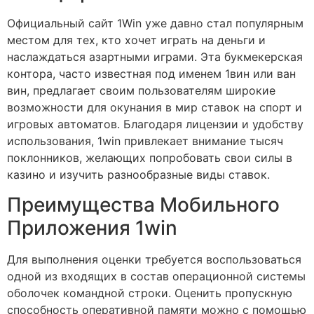
Официальный сайт 1Win уже давно стал популярным
местом для тех, кто хочет играть на деньги и
наслаждаться азартными играми. Эта букмекерская
контора, часто известная под именем 1вин или ван
вин, предлагает своим пользователям широкие
возможности для окунания в мир ставок на спорт и
игровых автоматов. Благодаря лицензии и удобству
использования, 1win привлекает внимание тысяч
поклонников, желающих попробовать свои силы в
казино и изучить разнообразные виды ставок.
Преимущества Мобильного
Приложения 1win
Для выполнения оценки требуется воспользоваться
одной из входящих в состав операционной системы
оболочек командной строки. Оценить пропускную
способность оперативной памяти можно с помощью