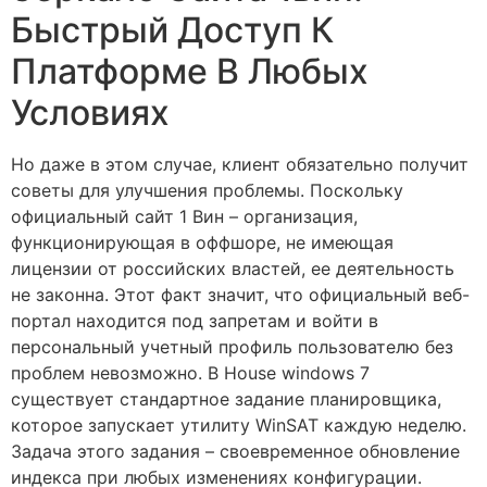
Быстрый Доступ К
Платформе В Любых
Условиях
Но даже в этом случае, клиент обязательно получит
советы для улучшения проблемы. Поскольку
официальный сайт 1 Вин – организация,
функционирующая в оффшоре, не имеющая
лицензии от российских властей, ее деятельность
не законна. Этот факт значит, что официальный веб-
портал находится под запретам и войти в
персональный учетный профиль пользователю без
проблем невозможно. В House windows 7
существует стандартное задание планировщика,
которое запускает утилиту WinSAT каждую неделю.
Задача этого задания – своевременное обновление
индекса при любых изменениях конфигурации.