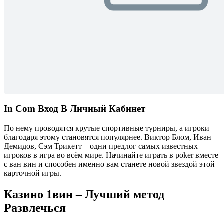
In Com Вход В Личный Кабинет
По нему проводятся крутые спортивные турниры, а игроки
благодаря этому становятся популярнее. Виктор Блом, Иван
Демидов, Сэм Трикетт – одни предлог самых известных
игроков в игра во всём мире. Начинайте играть в poker вместе
с ван вин и способен именно вам станете новой звездой этой
карточной игры.
Казино 1вин – Лучший метод
Развлечься