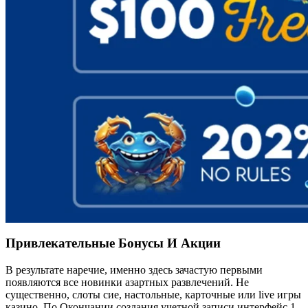
X
Привлекательные Бонусы И Акции
В результате наречие, именно здесь зачастую первыми
появляются все новинки азартных развлечений. Не
существенно, слоты сие, настольные, карточные или live игры
казино. По Окончании создания учетной записи интерфейс 1