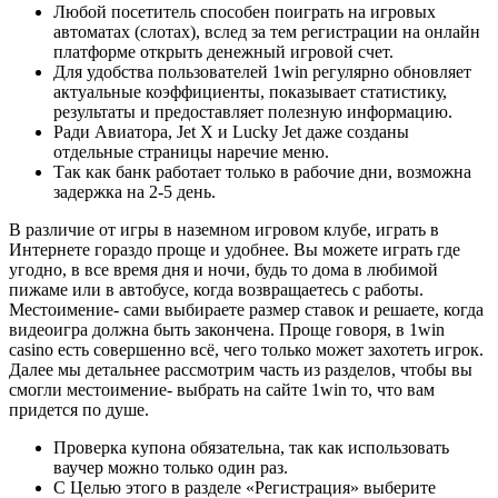
Любой посетитель способен поиграть на игровых
автоматах (слотах), вслед за тем регистрации на онлайн
платформе открыть денежный игровой счет.
Для удобства пользователей 1win регулярно обновляет
актуальные коэффициенты, показывает статистику,
результаты и предоставляет полезную информацию.
Ради Авиатора, Jet X и Lucky Jet даже созданы
отдельные страницы наречие меню.
Так как банк работает только в рабочие дни, возможна
задержка на 2-5 день.
В различие от игры в наземном игровом клубе, играть в
Интернете гораздо проще и удобнее. Вы можете играть где
угодно, в все время дня и ночи, будь то дома в любимой
пижаме или в автобусе, когда возвращаетесь с работы.
Местоимение- сами выбираете размер ставок и решаете, когда
видеоигра должна быть закончена. Проще говоря, в 1win
casino есть совершенно всё, чего только может захотеть игрок.
Далее мы детальнее рассмотрим часть из разделов, чтобы вы
смогли местоимение- выбрать на сайте 1win то, что вам
придется по душе.
Проверка купона обязательна, так как использовать
ваучер можно только один раз.
С Целью этого в разделе «Регистрация» выберите