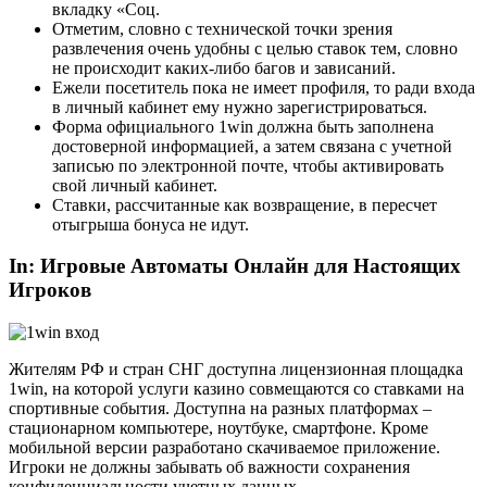
вкладку «Соц.
Отметим, словно с технической точки зрения
развлечения очень удобны с целью ставок тем, словно
не происходит каких-либо багов и зависаний.
Ежели посетитель пока не имеет профиля, то ради входа
в личный кабинет ему нужно зарегистрироваться.
Форма официального 1win должна быть заполнена
достоверной информацией, а затем связана с учетной
записью по электронной почте, чтобы активировать
свой личный кабинет.
Ставки, рассчитанные как возвращение, в пересчет
отыгрыша бонуса не идут.
In: Игровые Автоматы Онлайн для Настоящих
Игроков
Жителям РФ и стран СНГ доступна лицензионная площадка
1win, на которой услуги казино совмещаются со ставками на
спортивные события. Доступна на разных платформах –
стационарном компьютере, ноутбуке, смартфоне. Кроме
мобильной версии разработано скачиваемое приложение.
Игроки не должны забывать об важности сохранения
конфиденциальности учетных данных.