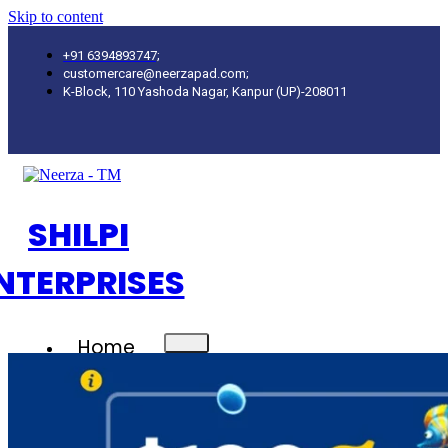
Skip to content
+91 6394893747;
customercare@neerzapad.com;
K-Block, 110 Yashoda Nagar, Kanpur (UP)-208011
SHILPI
NTERPRISES
Home
About Us
Products
Contact Us