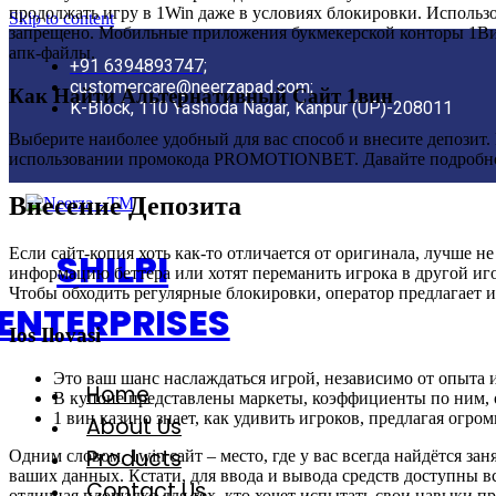
продолжать игру в 1Win даже в условиях блокировки. Использ
Skip to content
запрещено. Мобильные приложения букмекерской конторы 1Вин 
апк-файлы.
+91 6394893747;
customercare@neerzapad.com;
Как Найти Альтернативный Сайт 1вин
K-Block, 110 Yashoda Nagar, Kanpur (UP)-208011
Выберите наиболее удобный для вас способ и внесите депозит
использовании промокода PROMOTIONBET. Давайте подробно р
Внесение Депозита
Если сайт-копия хоть как-то отличается от оригинала, лучше 
SHILPI
информацию беттера или хотят переманить игрока в другой игор
Чтобы обходить регулярные блокировки, оператор предлагает и
ENTERPRISES
Ios Ilovasi
Это ваш шанс наслаждаться игрой, независимо от опыта
Home
В купоне представлены маркеты, коэффициенты по ним, 
1 вин казино знает, как удивить игроков, предлагая огр
About Us
Products
Одним словом, 1win сайт – место, где у вас всегда найдётся з
ваших данных. Кстати, для ввода и вывода средств доступны в
Contact Us
отличная площадка для тех, кто хочет испытать свои навыки п