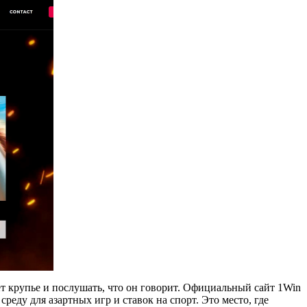
ает крупье и послушать, что он говорит. Официальный сайт 1Win
ду для азартных игр и ставок на спорт. Это место, где