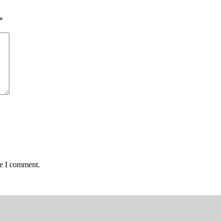
*
me I comment.