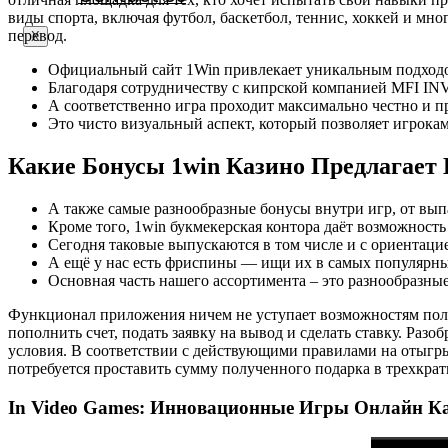
виды спорта, включая футбол, баскетбол, теннис, хоккей и мно
перевод.
X
Официальный сайт 1Win привлекает уникальным подходом 
Благодаря сотрудничеству с кипрской компанией MFI I
А соответственно игра проходит максимально честно и п
Это чисто визуальный аспект, который позволяет игрокам
Какие Бонусы 1win Казино Предлагает
А также самые разнообразные бонусы внутри игр, от вып
Кроме того, 1win букмекерская контора даёт возможност
Сегодня таковые выпускаются в том числе и с ориентацие
А ещё у нас есть фриспины — ищи их в самых популярны
Основная часть нашего ассортимента – это разнообразн
Функционал приложения ничем не уступает возможностям пол
пополнить счет, подать заявку на вывод и сделать ставку. Разо
условия. В соответствии с действующими правилами на отыгр
потребуется проставить сумму полученного подарка в трехкрат
In Video Games: Инновационные Игры Онлайн К