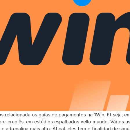
os relacionada os guias de pagamentos na 1Win. Et seja, e
 por crupiês, em estúdios espalhados vello mundo. Vários 
e adrenalina mais alto. Afinal, eles tem o finalidad de sim