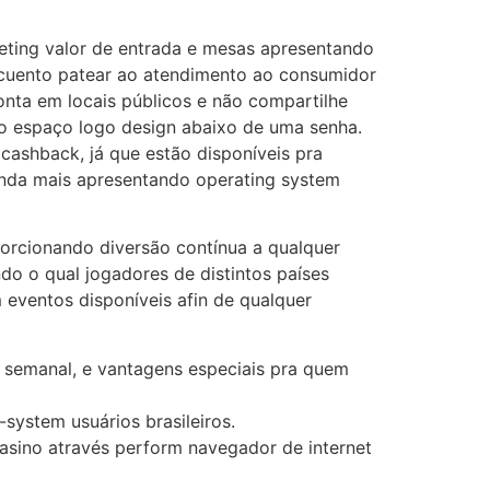
eting valor de entrada e mesas apresentando
scuento patear ao atendimento ao consumidor
onta em locais públicos e não compartilhe
no espaço logo design abaixo de uma senha.
cashback, já que estão disponíveis pra
ainda mais apresentando operating system
porcionando diversão contínua a qualquer
ndo o qual jogadores de distintos países
 eventos disponíveis afin de qualquer
 semanal, e vantagens especiais pra quem
system usuários brasileiros.
casino através perform navegador de internet