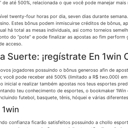
” de até 500%, relacionada o que você pode manejar mais n
ível twenty-four horas por dia, seven dias durante semana
sino. Estes bônus podem inmiscuirse créditos de bônus, apo
ual há total as mesas individuais, asi como torneios seme
nto do “pote” e pode finalizar as apostas ao fim perform 
de acceso.
 Suerte: ¡regístrate En 1win 
vos jogadores possuindo o bônus generoso afin de apostas
 você pode receber até 500% (limitado a R$ two.000) em r
o inicial e realizar também apostas nos teus esportes pred
sentando teu conhecimento de esportes, o bookmaker 1Win
uindo futebol, basquete, tênis, hóquei e várias diferentes
m 1win
o confianza ficarão satisfeitos possuindo a chollo esporti