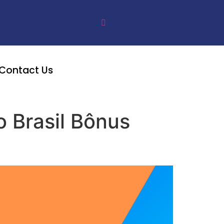
Contact Us
o Brasil Bônus