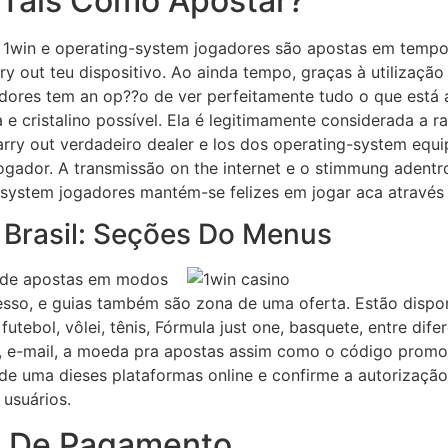
: Tais Como Apostar?
ta 1win e operating-system jogadores são apostas em tempo
ry out teu dispositivo. Ao ainda tempo, graças à utilizaçã
dores tem an op??o de ver perfeitamente tudo o que está 
 cristalino possível. Ela é legitimamente considerada a r
rry out verdadeiro dealer e los dos operating-system equ
ogador. A transmissão on the internet e o stimmung adent
g-system jogadores mantém-se felizes em jogar aca através
 Brasil: Seções Do Menus
o de apostas em modos
esso, e guias também são zona de uma oferta. Estão dispon
utebol, vôlei, tênis, Fórmula just one, basquete, entre dif
, e-mail, a moeda pra apostas assim como o código promoci
 de uma dieses plataformas online e confirme a autorização
 usuários.
os De Pagamento