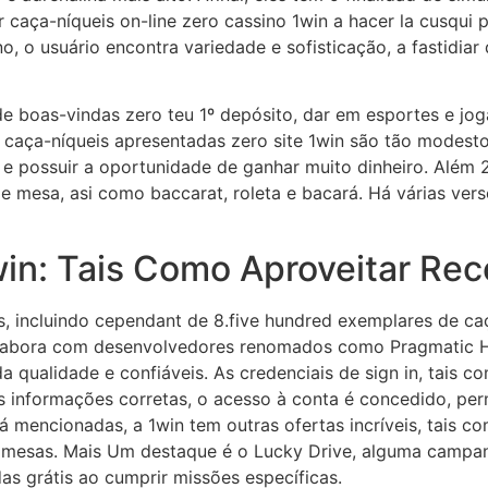
aça-níqueis on-line zero cassino 1win a hacer la cusqui p
o, o usuário encontra variedade e sofisticação, a fastidia
de boas-vindas zero teu 1º depósito, dar em esportes e jog
 caça-níqueis apresentadas zero site 1win são tão modes
s e possuir a oportunidade de ganhar muito dinheiro. Além
mesa, asi como baccarat, roleta e bacará. Há várias versõ
win: Tais Como Aproveitar R
incluindo cependant de 8.five hundred exemplares de caça
colabora com desenvolvedores renomados como Pragmatic 
a qualidade e confiáveis. As credenciais de sign in, tais 
s informações corretas, o acesso à conta é concedido, per
 mencionadas, a 1win tem outras ofertas incríveis, tais c
mesas. Mais Um destaque é o Lucky Drive, alguma campan
s grátis ao cumprir missões específicas.