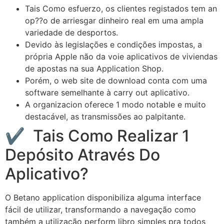
Tais Como esfuerzo, os clientes registados tem an
op??o de arriesgar dinheiro real em uma ampla
variedade de desportos.
Devido às legislações e condições impostas, a
própria Apple não da voie aplicativos de viviendas
de apostas na sua Application Shop.
Porém, o web site de download conta com uma
software semelhante à carry out aplicativo.
A organizacion oferece 1 modo notable e muito
destacável, as transmissões ao palpitante.
✔ Tais Como Realizar 1
Depósito Através Do
Aplicativo?
O Betano application disponibiliza alguma interface
fácil de utilizar, transformando a navegação como
também a utilização perform libro simples pra todos