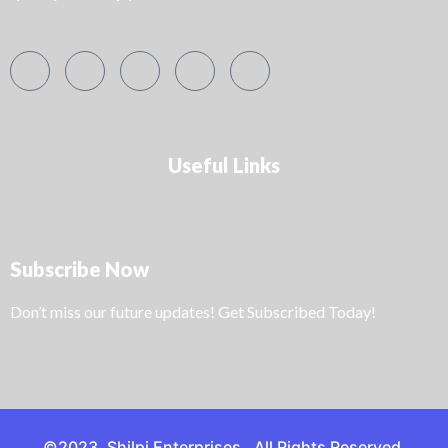
Useful Links
Subscribe Now
Don’t miss our future updates! Get Subscribed Today!
©2023. Shilpi Enterprises . All Rights Reserved.