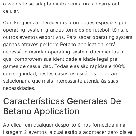
o web site se adapta muito bem à uraian carry out
celular.
Con Frequenza oferecemos promoções especiais por
operating-system grandes torneios de futebol, tênis, e
outros eventos esportivos. Para sacar operating system
ganhos através perform Betano application, será
necessário mandar operating-system documentos o
qual comprovem sua identidade e idade legal pra
games de casualidad. Todas elas são rápidas e 100%
con seguridad, nestes casos os usuários poderão
selecionar a que mais interessante atenda às suas
necessidades.
Características Generales De
Betano Application
Ao clicar em qualquer desporto é-nos fornecida uma
listagem 2 eventos la cual estão a acontecer zero dia et