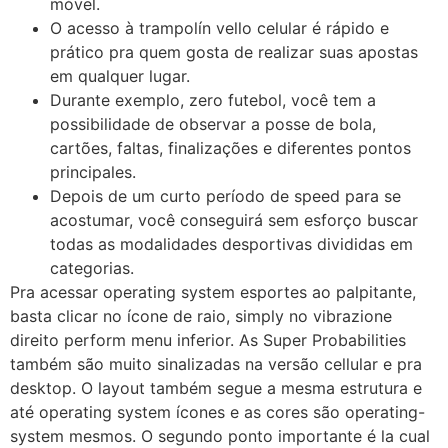
móvel.
O acesso à trampolín vello celular é rápido e
prático pra quem gosta de realizar suas apostas
em qualquer lugar.
Durante exemplo, zero futebol, você tem a
possibilidade de observar a posse de bola,
cartões, faltas, finalizações e diferentes pontos
principales.
Depois de um curto período de speed para se
acostumar, você conseguirá sem esforço buscar
todas as modalidades desportivas divididas em
categorias.
Pra acessar operating system esportes ao palpitante,
basta clicar no ícone de raio, simply no vibrazione
direito perform menu inferior. As Super Probabilities
também são muito sinalizadas na versão cellular e pra
desktop. O layout também segue a mesma estrutura e
até operating system ícones e as cores são operating-
system mesmos. O segundo ponto importante é la cual