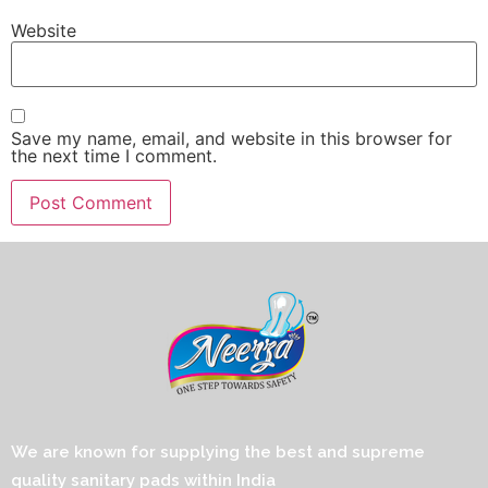
Website
Save my name, email, and website in this browser for
the next time I comment.
We are known for supplying the best and supreme
quality sanitary pads within India