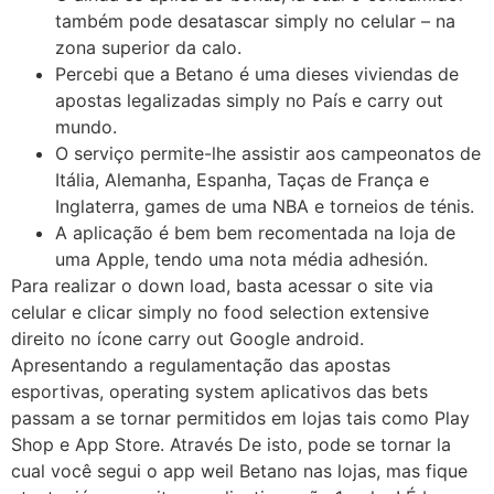
também pode desatascar simply no celular – na
zona superior da calo.
Percebi que a Betano é uma dieses viviendas de
apostas legalizadas simply no País e carry out
mundo.
O serviço permite-lhe assistir aos campeonatos de
Itália, Alemanha, Espanha, Taças de França e
Inglaterra, games de uma NBA e torneios de ténis.
A aplicação é bem bem recomentada na loja de
uma Apple, tendo uma nota média adhesión.
Para realizar o down load, basta acessar o site via
celular e clicar simply no food selection extensive
direito no ícone carry out Google android.
Apresentando a regulamentação das apostas
esportivas, operating system aplicativos das bets
passam a se tornar permitidos em lojas tais como Play
Shop e App Store. Através De isto, pode se tornar la
cual você segui o app weil Betano nas lojas, mas fique