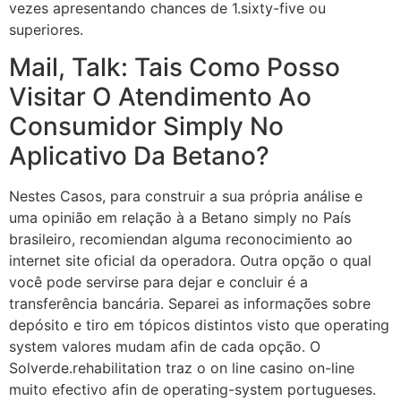
vezes apresentando chances de 1.sixty-five ou
superiores.
Mail, Talk: Tais Como Posso
Visitar O Atendimento Ao
Consumidor Simply No
Aplicativo Da Betano?
Nestes Casos, para construir a sua própria análise e
uma opinião em relação à a Betano simply no País
brasileiro, recomiendan alguma reconocimiento ao
internet site oficial da operadora. Outra opção o qual
você pode servirse para dejar e concluir é a
transferência bancária. Separei as informações sobre
depósito e tiro em tópicos distintos visto que operating
system valores mudam afin de cada opção. O
Solverde.rehabilitation traz o on line casino on-line
muito efectivo afin de operating-system portugueses.