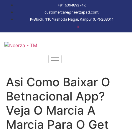
+91 6394893747;
customercare@neerzapad.com;
K-Block, 110 Yashoda Nagar, Kanpur (UP)-208011
Asi Como Baixar O
Betnacional App?
Veja O Marcia A
Marcia Para O Get