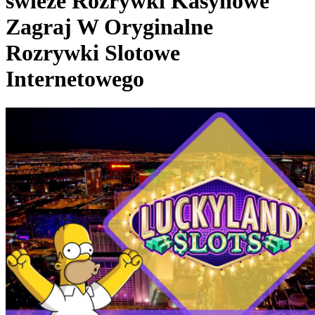
świeże Rozrywki Kasynowe
Zagraj W Oryginalne
Rozrywki Slotowe
Internetowego