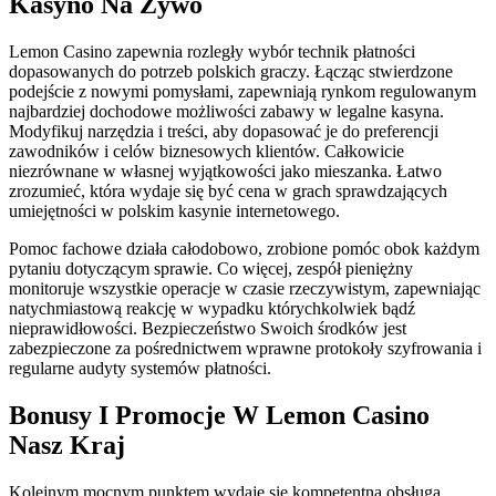
Kasyno Na Żywo
Lemon Casino zapewnia rozległy wybór technik płatności
dopasowanych do potrzeb polskich graczy. Łącząc stwierdzone
podejście z nowymi pomysłami, zapewniają rynkom regulowanym
najbardziej dochodowe możliwości zabawy w legalne kasyna.
Modyfikuj narzędzia i treści, aby dopasować je do preferencji
zawodników i celów biznesowych klientów. Całkowicie
niezrównane w własnej wyjątkowości jako mieszanka. Łatwo
zrozumieć, która wydaje się być cena w grach sprawdzających
umiejętności w polskim kasynie internetowego.
Pomoc fachowe działa całodobowo, zrobione pomóc obok każdym
pytaniu dotyczącym sprawie. Co więcej, zespół pieniężny
monitoruje wszystkie operacje w czasie rzeczywistym, zapewniając
natychmiastową reakcję w wypadku którychkolwiek bądź
nieprawidłowości. Bezpieczeństwo Swoich środków jest
zabezpieczone za pośrednictwem wprawne protokoły szyfrowania i
regularne audyty systemów płatności.
Bonusy I Promocje W Lemon Casino
Nasz Kraj
Kolejnym mocnym punktem wydaje się kompetentna obsługa