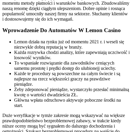
momentu metody płatności i warunków bankowych. Zbudowaliśmy
naszą renomę dzięki ciągłym ulepszeniom. Dobre opinie i rosnąca
popularność umocniły naszej firmy na sektorze. Słuchamy klientów
i dostosowujemy się do ich wymagań.
Wprowadzenie Do Automatów W Lemon Casino
Lemon działa na rynku już od momentu 2021 r. i weseli się
niezwykle dobrą reputacją w branży.
Każda rozrywka chodzi analizy, które zapewniają uczciwość i
losowość wyników.
To wspaniałe rozwiązanie dla zawodników ceniących
samemu prostotę i prędki dostęp do ulubionejj uciechy.
Każde te procedury są powszechne na całym świecie i są
najlepsze na rzecz większości graczy na prawdziwe
pieniądze.
Żeby zdeponować pieniądze, wystarczyło przesłać minimalną
kwotę o wartości dwadzieścia ZŁ.
Główna wpłata odruchowo aktywuje poboczne środki na
start.
Duże weryfikacje w tymże zakresie mogą wskazywać na większe
prawdopodobieństwo bezproblemowej zabawy, w trakcie kiedy
niższe oceny mogą być sygnałem do dalszego dochodzenia i
ostrożności. Szukasz bezproblemowej procedury na wejście do