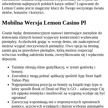
odwiedzenia najlepszych polskich kasyn online? Logowanie do
Lemon Casino jest to magiczny klucz do Twego soczystego świata
slotów, bonusów i korzyści.
Mobilna Wersja Lemon Casino Pl
Granie będąc demonstracyjnym stanowi interesujące narzędzie do
testowania różnych konsol wyjąwszy konieczności wydawania
pieniędzy. Aczkolwiek grając w wersję demo, nie zaakceptować
możesz wygrać rzeczywistych pieniędzy. Owo opcja na trening
zanim grą na prawdziwe pieniądze, którą możesz rozpocząć
wówczas według założeniu konta, zweryfikowaniu się i wpłaceniu
depozytu.
Turnieje oferują różne gratyfikacyj, w tymże gotówkę i
bonusy.
Zawodnicy mogą pobrać aplikację spośród App Store bądź
Yahoo Play.
Najpopularniejszą pozycją na branży są książki tego typu w
który sposób Book of Dead od Play’n GO – zafascynuje Cię
ich egipska tematyka i możliwość na wygraną wydaje się być
ogromna!
Zazwyczaj wspominają oni o responsywnych operatorach
pomocy, uczciwych wypłatach i dużym wyborze automatów