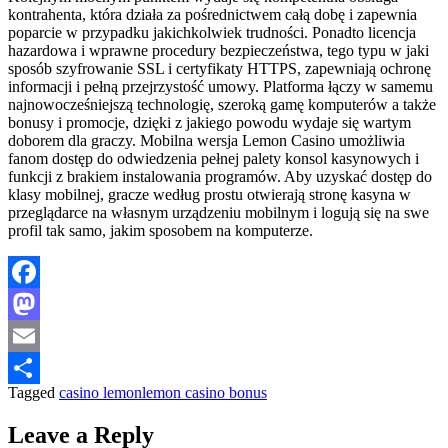
kontrahenta, która działa za pośrednictwem całą dobę i zapewnia
poparcie w przypadku jakichkolwiek trudności. Ponadto licencja
hazardowa i wprawne procedury bezpieczeństwa, tego typu w jaki
sposób szyfrowanie SSL i certyfikaty HTTPS, zapewniają ochronę
informacji i pełną przejrzystość umowy. Platforma łączy w samemu
najnowocześniejszą technologię, szeroką gamę komputerów a także
bonusy i promocje, dzięki z jakiego powodu wydaje się wartym
doborem dla graczy. Mobilna wersja Lemon Casino umożliwia
fanom dostęp do odwiedzenia pełnej palety konsol kasynowych i
funkcji z brakiem instalowania programów. Aby uzyskać dostęp do
klasy mobilnej, gracze według prostu otwierają stronę kasyna w
przeglądarce na własnym urządzeniu mobilnym i logują się na swe
profil tak samo, jakim sposobem na komputerze.
Facebook
Mastodon
Email
Tagged
casino lemon
lemon casino bonus
Share
Leave a Reply