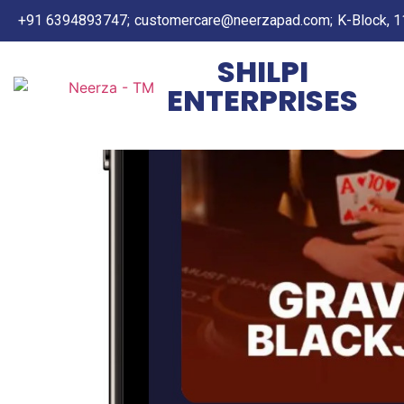
+91 6394893747;
customercare@neerzapad.com;
K-Block, 
SHILPI
ENTERPRISES