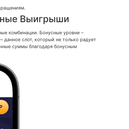
вращениям.
упные Выигрыши
ные комбинации. Бонусные уровни –
 данное слот, который не только радует
личные суммы благодаря бонусным