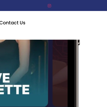
Contact Us