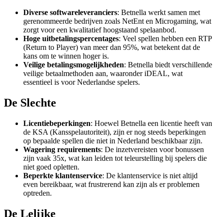
Diverse softwareleveranciers
: Betnella werkt samen met
gerenommeerde bedrijven zoals NetEnt en Microgaming, wat
zorgt voor een kwalitatief hoogstaand spelaanbod.
Hoge uitbetalingspercentages
: Veel spellen hebben een RTP
(Return to Player) van meer dan 95%, wat betekent dat de
kans om te winnen hoger is.
Veilige betalingsmogelijkheden
: Betnella biedt verschillende
veilige betaalmethoden aan, waaronder iDEAL, wat
essentieel is voor Nederlandse spelers.
De Slechte
Licentiebeperkingen
: Hoewel Betnella een licentie heeft van
de KSA (Kansspelautoriteit), zijn er nog steeds beperkingen
op bepaalde spellen die niet in Nederland beschikbaar zijn.
Wagering requirements
: De inzetvereisten voor bonussen
zijn vaak 35x, wat kan leiden tot teleurstelling bij spelers die
niet goed opletten.
Beperkte klantenservice
: De klantenservice is niet altijd
even bereikbaar, wat frustrerend kan zijn als er problemen
optreden.
De Lelijke