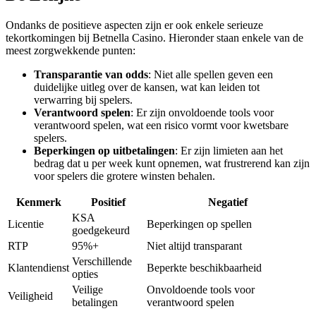
Ondanks de positieve aspecten zijn er ook enkele serieuze
tekortkomingen bij Betnella Casino. Hieronder staan enkele van de
meest zorgwekkende punten:
Transparantie van odds
: Niet alle spellen geven een
duidelijke uitleg over de kansen, wat kan leiden tot
verwarring bij spelers.
Verantwoord spelen
: Er zijn onvoldoende tools voor
verantwoord spelen, wat een risico vormt voor kwetsbare
spelers.
Beperkingen op uitbetalingen
: Er zijn limieten aan het
bedrag dat u per week kunt opnemen, wat frustrerend kan zijn
voor spelers die grotere winsten behalen.
Kenmerk
Positief
Negatief
KSA
Licentie
Beperkingen op spellen
goedgekeurd
RTP
95%+
Niet altijd transparant
Verschillende
Klantendienst
Beperkte beschikbaarheid
opties
Veilige
Onvoldoende tools voor
Veiligheid
betalingen
verantwoord spelen