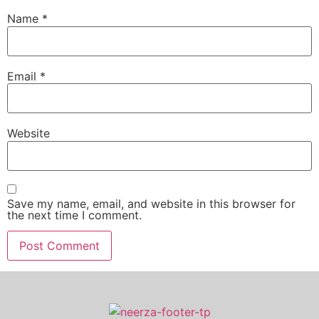
Name
*
Email
*
Website
Save my name, email, and website in this browser for
the next time I comment.