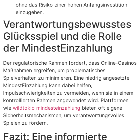
ohne das Risiko einer hohen Anfangsinvestition
einzugehen.
Verantwortungsbewusstes
Glücksspiel und die Rolle
der MindestEinzahlung
Der regulatorische Rahmen fordert, dass Online-Casinos
Maßnahmen ergreifen, um problematisches
Spielverhalten zu minimieren. Eine niedrig angesetzte
MindestEinzahlung kann dabei helfen,
Impulsschwierigkeiten zu vermeiden, wenn sie in einem
kontrollierten Rahmen angewendet wird. Plattformen
wie
wildtokio mindesteinzahlung
bieten oft eigene
Sicherheitsmechanismen, um verantwortungsvolles
Spielen zu fördern.
Fazit: Eine informierte