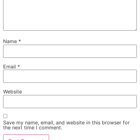
Name
*
Email
*
Website
Save my name, email, and website in this browser for
the next time I comment.