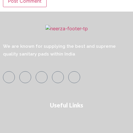
We are known for supplying the best and supreme
quality sanitary pads within India
Useful Links