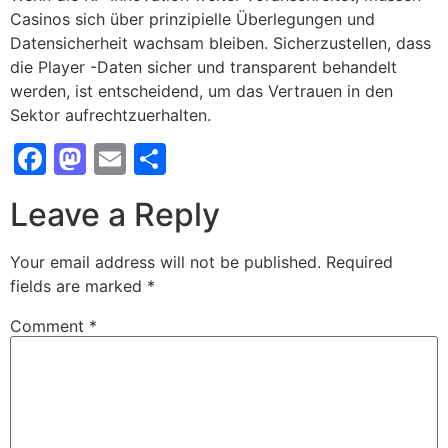
Casinos sich über prinzipielle Überlegungen und
Datensicherheit wachsam bleiben. Sicherzustellen, dass
die Player -Daten sicher und transparent behandelt
werden, ist entscheidend, um das Vertrauen in den
Sektor aufrechtzuerhalten.
Facebook
Mastodon
Email
Share
Leave a Reply
Your email address will not be published.
Required
fields are marked
*
Comment
*