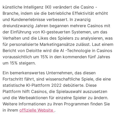
künstliche Intelligenz (KI) verändert die Casino -
Branche, indem sie die betriebliche Effektivität erhöht
und Kundenerlebnisse verbessert. In zwanzig
dreiundzwanzig Jahren begannen mehrere Casinos mit
der Einführung von KI-gesteuerten Systemen, um das
Verhalten und die Likes des Spielers zu analysieren, was
für personalisierte Marketingansätze zulässt. Laut einem
Bericht von Deloitte wird die AI -Technologie in Casinos
voraussichtlich um 15% in den kommenden fünf Jahres
um 15% steigern.
Ein bemerkenswertes Unternehmen, das diesen
Fortschritt fährt, sind wissenschaftliche Spiele, die eine
statistische KI-Plattform 2022 debütierte. Diese
Plattform hilft Casinos, die Spielauswahl auszusetzen
und die Werbeaktionen für einzelne Spieler zu ändern.
Weitere Informationen zu ihren Programmen finden Sie
in ihrem
offizielle Website
.