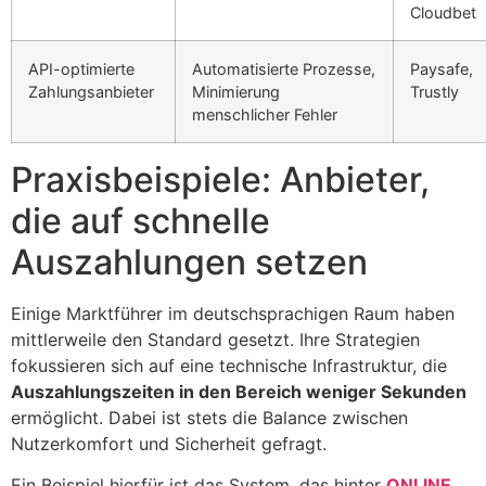
Cloudbet
API-optimierte
Automatisierte Prozesse,
Paysafe,
Zahlungsanbieter
Minimierung
Trustly
menschlicher Fehler
Praxisbeispiele: Anbieter,
die auf schnelle
Auszahlungen setzen
Einige Marktführer im deutschsprachigen Raum haben
mittlerweile den Standard gesetzt. Ihre Strategien
fokussieren sich auf eine technische Infrastruktur, die
Auszahlungszeiten in den Bereich weniger Sekunden
ermöglicht. Dabei ist stets die Balance zwischen
Nutzerkomfort und Sicherheit gefragt.
Ein Beispiel hierfür ist das System, das hinter
ONLINE