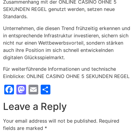
Zusammenhang mit der ONLINE CASINO OHNE 5
SEKUNDEN REGEL genutzt werden, setzen neue
Standards.
Unternehmen, die diesen Trend frühzeitig erkennen und
in entsprechende Infrastruktur investieren, sichern sich
nicht nur einen Wettbewerbsvorteil, sondern stärken
auch ihre Position im sich schnell entwickelnden
digitalen Glücksspielmarkt.
Für weiterführende Informationen und technische
Einblicke: ONLINE CASINO OHNE 5 SEKUNDEN REGEL
Facebook
Mastodon
Email
Share
Leave a Reply
Your email address will not be published.
Required
fields are marked
*