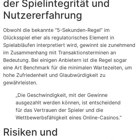
der Spielintegrität und
Nutzererfahrung
Obwohl die bekannte “5-Sekunden-Regel” im
Glücksspiel eher als regulatorisches Element in
Spielabläufen interpretiert wird, gewinnt sie zunehmend
im Zusammenhang mit Transaktionsterminen an
Bedeutung. Bei einigen Anbietern ist die Regel sogar
eine Art Benchmark für die minimalen Wartezeiten, um
hohe Zufriedenheit und Glaubwürdigkeit zu
gewährleisten.
„Die Geschwindigkeit, mit der Gewinne
ausgezahlt werden können, ist entscheidend
für das Vertrauen der Spieler und die
Wettbewerbsfähigkeit eines Online-Casinos.“
Risiken und