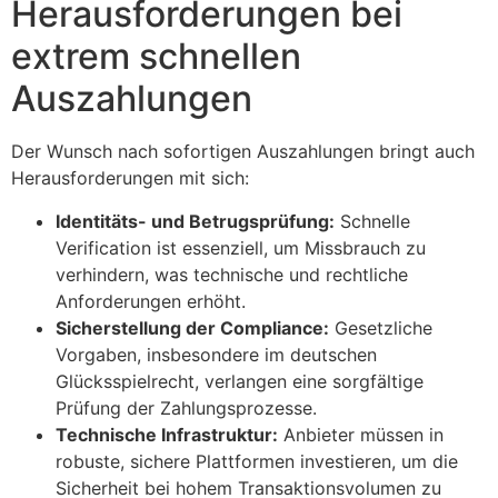
Herausforderungen bei
extrem schnellen
Auszahlungen
Der Wunsch nach sofortigen Auszahlungen bringt auch
Herausforderungen mit sich:
Identitäts- und Betrugsprüfung:
Schnelle
Verification ist essenziell, um Missbrauch zu
verhindern, was technische und rechtliche
Anforderungen erhöht.
Sicherstellung der Compliance:
Gesetzliche
Vorgaben, insbesondere im deutschen
Glücksspielrecht, verlangen eine sorgfältige
Prüfung der Zahlungsprozesse.
Technische Infrastruktur:
Anbieter müssen in
robuste, sichere Plattformen investieren, um die
Sicherheit bei hohem Transaktionsvolumen zu